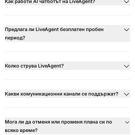
Как работи AI чатботът на LiveAgent?
Предлага ли LiveAgent безплатен пробен
период?
Колко струва LiveAgent?
Какви комуникационни канали се поддържат?
Мога ли да отменя или промeня плана си по
всяко време?