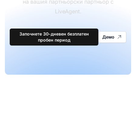
на вашия партньорски партньор с
LiveAgent.
Започнете 30-дневен безплатен
Демо
пробен период