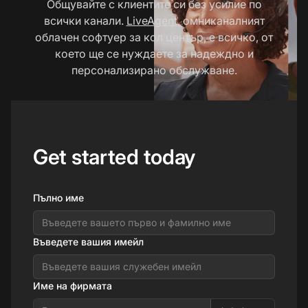
Общувайте с клиентите си без усилие по
всички канали.
LiveAgent
, омниканалният
облачен софтуер за кол център, е всичко, от
което ще се нуждаете за надеждно и
персонализирано обслужване.
Get started today
Пълно име
Въведете вашия имейл
Име на фирмата