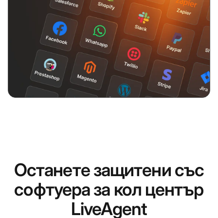
Останете защитени със
софтуера за кол център
LiveAgent