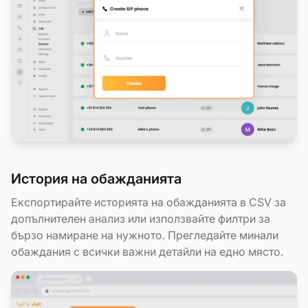
История на обажданията
Експортирайте историята на обажданията в CSV за
допълнителен анализ или използвайте филтри за
бързо намиране на нужното. Прегледайте минали
обаждания с всички важни детайли на едно място.