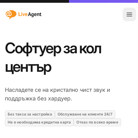
:site.title
Отв
Софтуер за кол
център
Насладете се на кристално чист звук и
поддръжка без хардуер.
Без такса за настройка
Обслужване на клиенти 24/7
Не е необходима кредитна карта
Отказ по всяко време