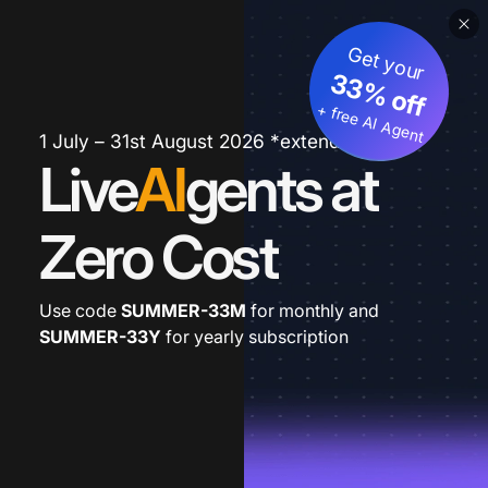
Get your
33% off
+ free AI Agent
1 July – 31st August 2026 *extended
Live
AI
gents at
Zero Cost
Use code
SUMMER-33M
for monthly and
SUMMER-33Y
for yearly subscription