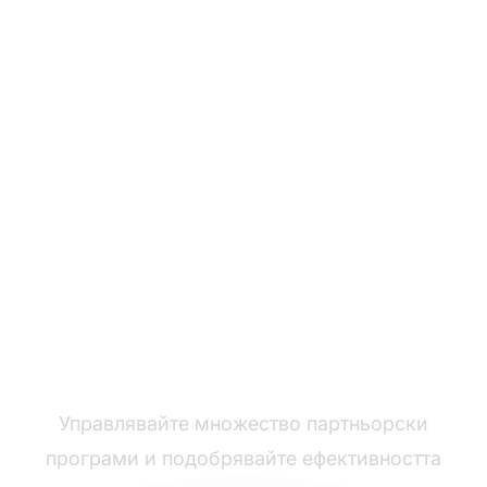
Лидерът в софтуера
за бюро за помощ
Управлявайте множество партньорски
програми и подобрявайте ефективността