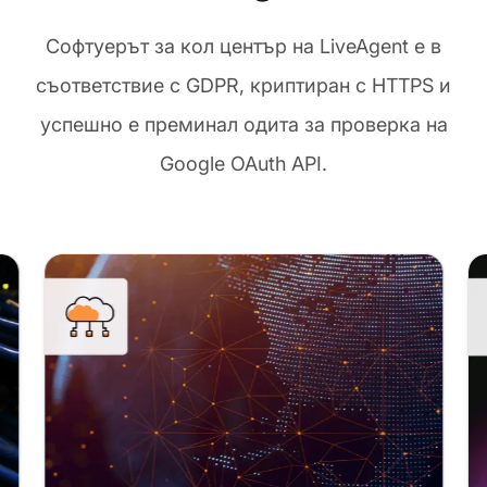
Софтуерът за кол център на LiveAgent е в
съответствие с GDPR, криптиран с HTTPS и
успешно е преминал одита за проверка на
Google OAuth API.