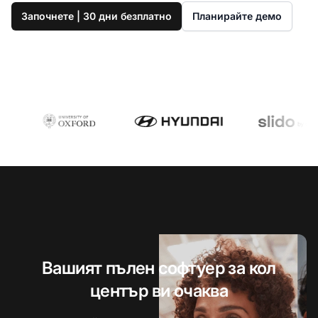
Започнете | 30 дни безплатно
Планирайте демо
Вашият пълен софтуер за кол
център ви очаква