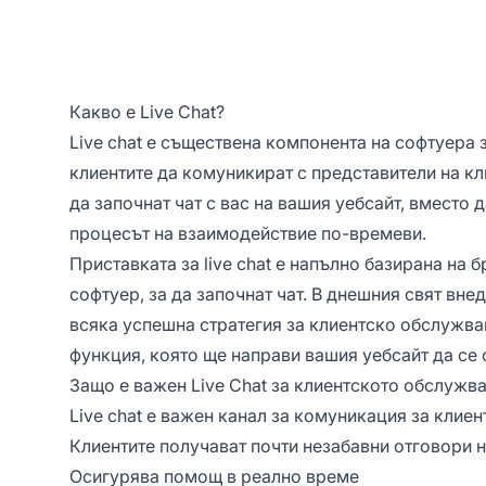
Какво е Live Chat?
Live chat е съществена компонента на софтуера 
клиентите да комуникират с представители на к
да започнат чат с вас на вашия уебсайт, вместо 
процесът на взаимодействие по-времеви.
Приставката за live chat е напълно базирана на б
софтуер, за да започнат чат. В днешния свят внед
всяка успешна стратегия за клиентско обслужване
функция, която ще направи вашия уебсайт да се
Защо е важен Live Chat за клиентското обслужв
Live chat е важен канал за комуникация за клие
Клиентите получават почти незабавни отговори 
Осигурява помощ в реално време