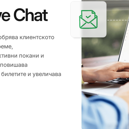
e Chat
обрява клиентското
реме,
ктивни покани и
 повишава
 билетите и увеличава