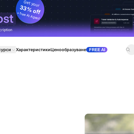
Get your
33% off
+ free AI Agent
ost
cription
сурси
Характеристики
Ценообразуване
FREE AI