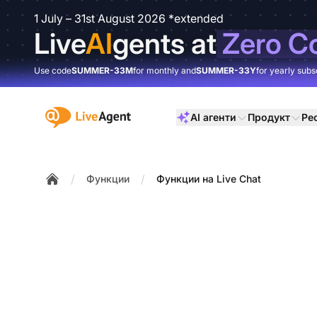
1 July – 31st August 2026 *extended
Live
AI
gents at
Zero C
Use code
SUMMER-33M
for monthly and
SUMMER-33Y
for yearly subs
:site.title
AI агенти
Продукт
Ре
/
/
Функции
Функции на Live Chat
Home