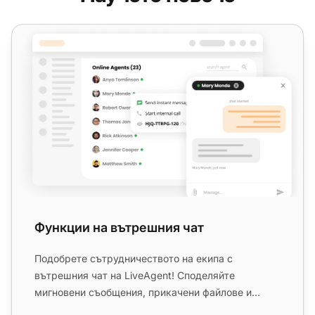
Функции на вътрешния чат
Функции на вътрешния чат
Подобрете сътрудничеството на екипа с
вътрешния чат на LiveAgent! Споделяйте
мигновени съобщения, прикачени файлове и
връзки към билети - всичко без приложения ...