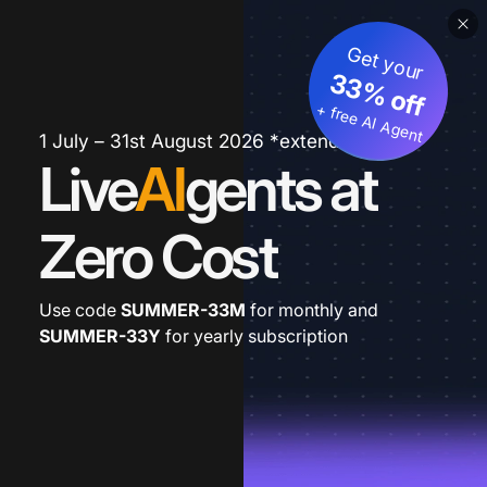
Get your
33% off
+ free AI Agent
1 July – 31st August 2026 *extended
Live
AI
gents at
Zero Cost
Use code
SUMMER-33M
for monthly and
SUMMER-33Y
for yearly subscription