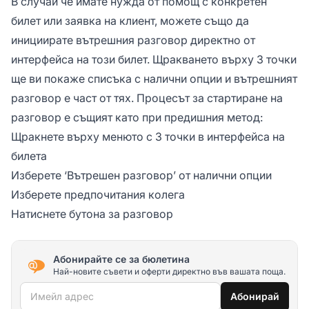
В случай че имате нужда от помощ с конкретен
билет или заявка на клиент, можете също да
инициирате вътрешния разговор директно от
интерфейса на този билет. Щракването върху 3 точки
ще ви покаже списъка с налични опции и вътрешният
разговор е част от тях. Процесът за стартиране на
разговор е същият като при предишния метод:
Щракнете върху менюто с 3 точки в интерфейса на
билета
Изберете ‘Вътрешен разговор’ от налични опции
Изберете предпочитания колега
Натиснете бутона за разговор
Абонирайте се за бюлетина
Най-новите съвети и оферти директно във вашата поща.
Имейл адрес
Абонирай