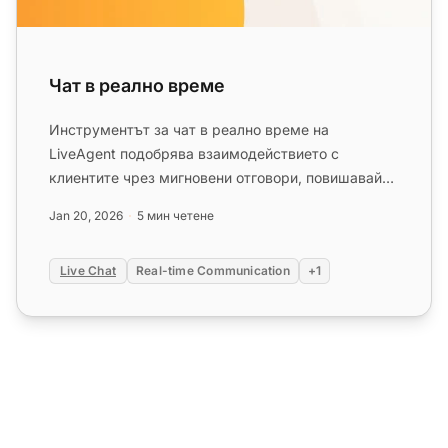
Чат в реално време
Инструментът за чат в реално време на
LiveAgent подобрява взаимодействието с
клиентите чрез мигновени отговори, повишавайки
удовлетвореността и конверсиите. Фун...
Jan 20, 2026
5 мин четене
Live Chat
Real-time Communication
+1