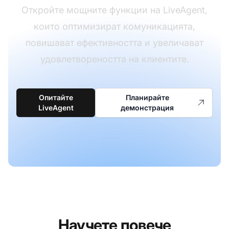
Откройте мощните функции на LiveAgent,
които оптимизират комуникацията,
повишават ефективността и увеличават
удовлетвореността на клиентите.
Опитайте
Планирайте
LiveAgent
демонстрация
Научете повече