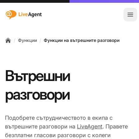
:site.title
Отв
/
/
Функции
Функции на вътрешните разговори
Home
Вътрешни
разговори
Подобрете сътрудничеството в екипа с
вътрешните разговори на
LiveAgent
. Правете
безплатни гласови разговори с колеги