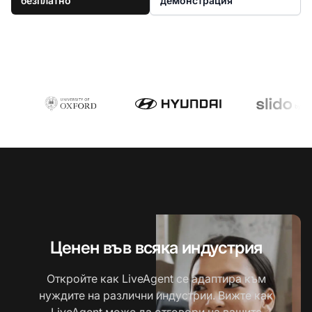
безплатно
демонстрация
Ценен във всяка индустрия
Откройте как LiveAgent се адаптира към
нуждите на различни индустрии. Вижте как
LiveAgent може да отговори на вашите