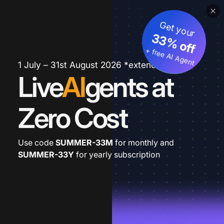
Get your
33% off
+ free AI Agent
1 July – 31st August 2026 *extended
Live
AI
gents at
Zero Cost
Use code
SUMMER-33M
for monthly and
SUMMER-33Y
for yearly subscription