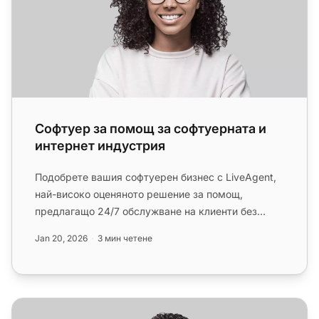
Софтуер за помощ за софтуерната и
интернет индустрия
Подобрете вашия софтуерен бизнес с LiveAgent,
най-високо оценяното решение за помощ,
предлагащо 24/7 обслужване на клиенти без
такси за настройка. Започнете ваш...
Jan 20, 2026
3 мин четене
Софтуер за помощ при автомобилната индустрия