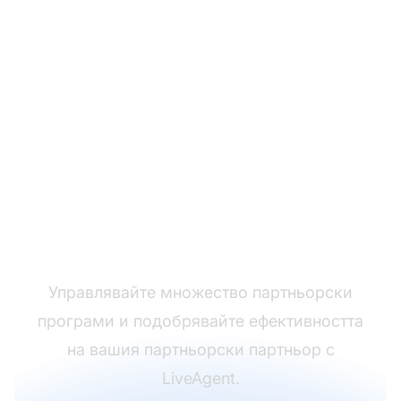
Лидерът в софтуера
за бюро за помощ
Управлявайте множество партньорски
програми и подобрявайте ефективността
на вашия партньорски партньор с
LiveAgent.