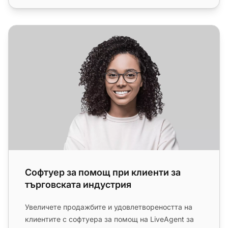
Софтуер за помощ при клиенти за търговската индуст
Софтуер за помощ при клиенти за
търговската индустрия
Увеличете продажбите и удовлетвореността на
клиентите с софтуера за помощ на LiveAgent за