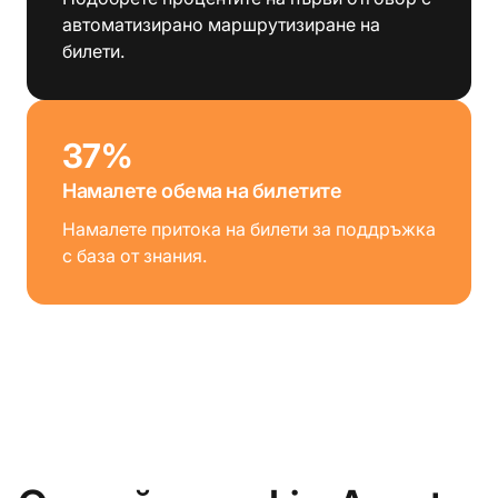
автоматизирано маршрутизиране на
билети.
37%
Намалете обема на билетите
Намалете притока на билети за поддръжка
с база от знания.