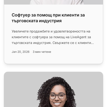
Софтуер за помощ при клиенти за
търговската индустрия
Увеличете продажбите и удовлетвореността на
клиентите с софтуера за помощ на LiveAgent за
търговската индустрия. Свържете се с клиентите
чрез социални медии, жи...
Jan 20, 2026
3 мин четене
Софтуер за помощ при пътни и настаняване