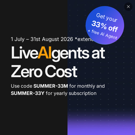
Get your
33% off
+ free AI Agent
1 July – 31st August 2026 *extended
Live
AI
gents at
Zero Cost
Use code
SUMMER-33M
for monthly and
SUMMER-33Y
for yearly subscription