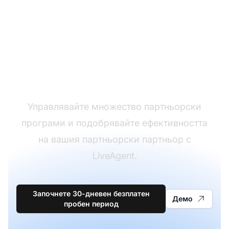
Лидерът в софтуера
за бюро за помощ
Управлявайте множество партньорски
програми и подобрявайте ефективността
на вашия партньорски партньор с
LiveAgent.
Започнете 30-дневен безплатен
Демо
пробен период