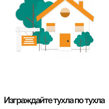
Изграждайте тухла по тухла