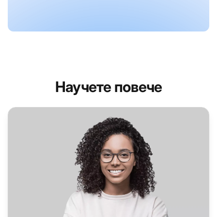
Научете повече
Софтуер за помощ при клиенти за търговската индуст