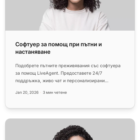
Софтуер за помощ при пътни и
настаняване
Подобрете пътните преживявания със софтуера
за помощ LiveAgent. Предоставете 24/7
поддръжка, живо чат и персонализирани
решения. Започнете безплатен тест сега!...
Jan 20, 2026
3 мин четене
Софтуер за помощ при електронна търговия и индустри