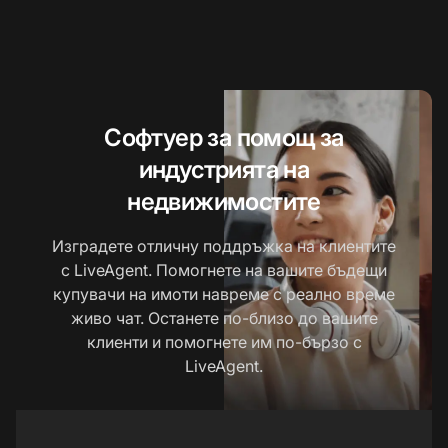
Софтуер за помощ за
индустрията на
недвижимостите
Изградете отличну поддръжка на клиентите
с LiveAgent. Помогнете на вашите бъдещи
купувачи на имоти навреме с реално време
живо чат. Останете по-близо до вашите
клиенти и помогнете им по-бързо с
LiveAgent.