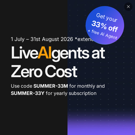
Get your
33% off
+ free AI Agent
1 July – 31st August 2026 *extended
Live
AI
gents at
Zero Cost
Use code
SUMMER-33M
for monthly and
SUMMER-33Y
for yearly subscription