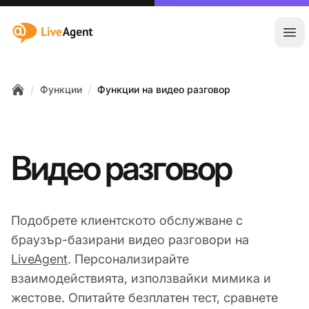
:site.title
Отв
/
/
Функции
Функции на видео разговор
Home
Видео разговор
Подобрете клиентското обслужване с
браузър-базирани видео разговори на
LiveAgent
. Персонализирайте
взаимодействията, използвайки мимика и
жестове. Опитайте безплатен тест, сравнете