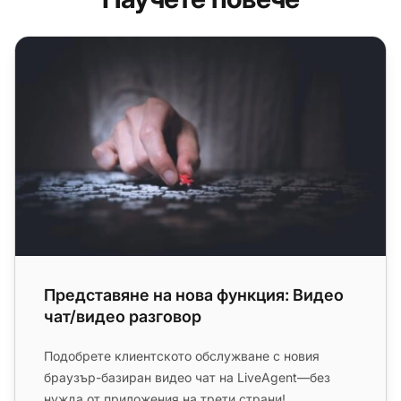
Представяне на нова функция: Видео чат/видео разго
Представяне на нова функция: Видео
чат/видео разговор
Подобрете клиентското обслужване с новия
браузър-базиран видео чат на LiveAgent—без
нужда от приложения на трети страни!