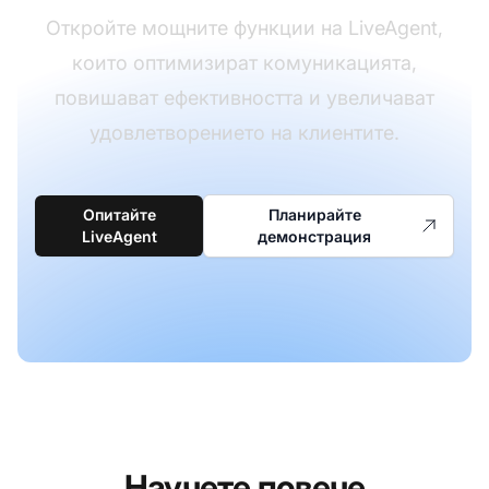
Откройте мощните функции на LiveAgent,
които оптимизират комуникацията,
повишават ефективността и увеличават
удовлетворението на клиентите.
Опитайте
Планирайте
LiveAgent
демонстрация
Научете повече