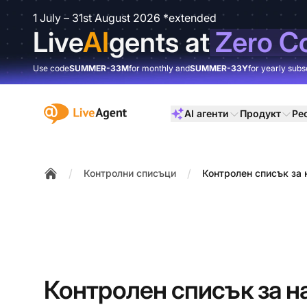
1 July – 31st August 2026 *extended
Live
AI
gents at
Zero C
Use code
SUMMER-33M
for monthly and
SUMMER-33Y
for yearly subs
:site.title
AI агенти
Продукт
Ре
/
/
Контролни списъци
Контролен списък за 
Home
Контролен списък за н