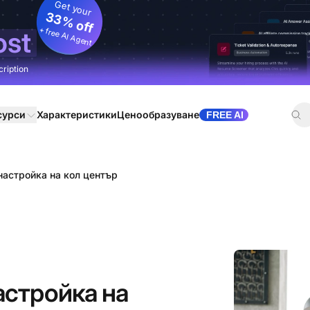
Get your
33% off
+ free AI Agent
ost
cription
сурси
Характеристики
Ценообразуване
FREE AI
настройка на кол център
астройка на