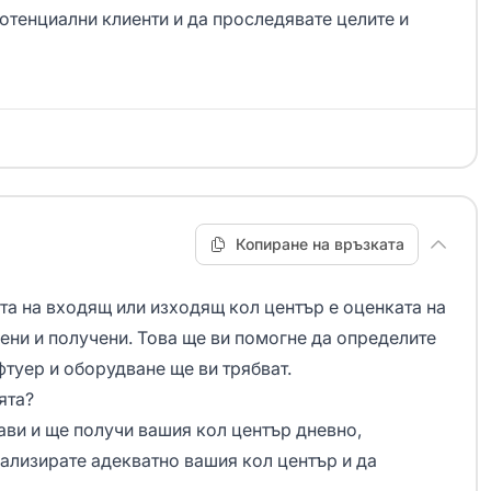
отенциални клиенти и да проследявате целите и
Копиране на връзката
ата на входящ или
изходящ кол център
е оценката на
ени и получени. Това ще ви помогне да определите
офтуер и оборудване ще ви трябват.
ята?
ави и ще получи вашия кол център дневно,
ализирате адекватно вашия кол център и да