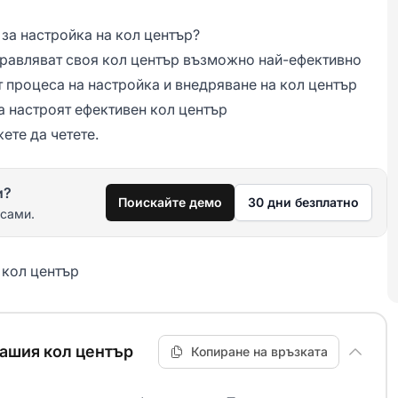
за настройка на кол център?
правляват своя кол център възможно най-ефективно
т процеса на настройка и внедряване на кол център
а настроят ефективен кол център
жете да четете.
и?
Поискайте демо
30 дни безплатно
 сами.
 кол център
вашия кол център
Копиране на връзката