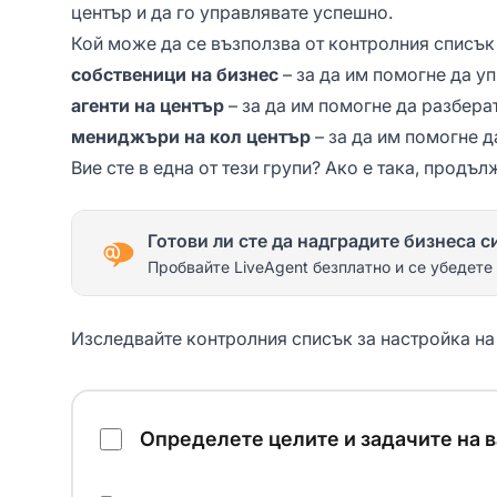
център и да го управлявате успешно.
Кой може да се възползва от контролния списък 
собственици на бизнес
– за да им помогне да у
агенти на център
– за да им помогне да разбера
мениджъри на кол център
– за да им помогне д
Вие сте в една от тези групи? Ако е така, продъл
Готови ли сте да надградите бизнеса с
Пробвайте LiveAgent безплатно и се убедете
Изследвайте контролния списък за настройка на
Контролен списък за настройка на кол център
Определете целите и задачите на 