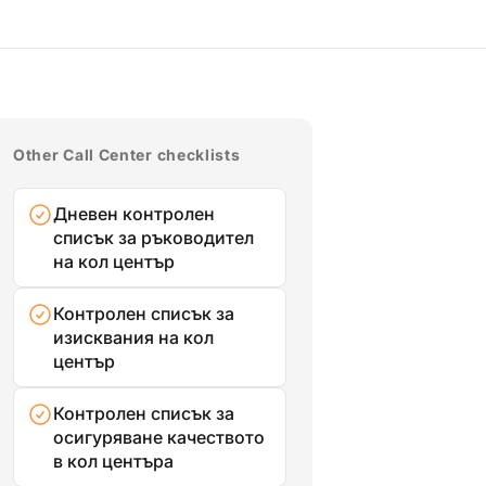
Other Call Center checklists
Дневен контролен
списък за ръководител
на кол център
Контролен списък за
изисквания на кол
център
Контролен списък за
осигуряване качеството
в кол центъра