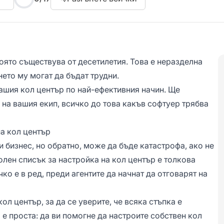
оято съществува от десетилетия. Това е неразделна
нето му могат да бъдат трудни.
ашия кол център по най-ефективния начин. Ще
на вашия екип, всичко до това какъв софтуер трябва
на кол център
 бизнес, но обратно, може да бъде катастрофа, ако не
олен списък за настройка на кол център е толкова
чко е в ред, преди
агентите
да начнат да отговарят на
ол център, за да се уверите, че всяка стъпка е
е проста: да ви помогне да настроите собствен кол