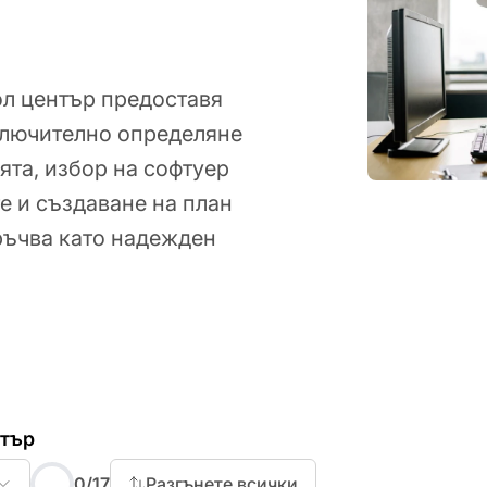
ол център предоставя
включително определяне
ята, избор на софтуер
е и създаване на план
ъчва като надежден
нтър
вашия кол център
0
/
17
Разгънете всички