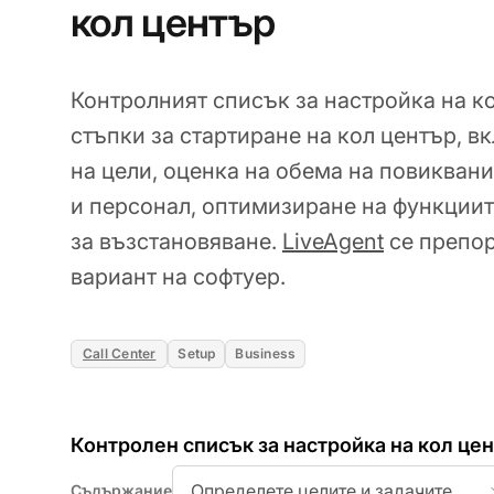
кол център
Контролният списък за настройка на к
стъпки за стартиране на кол център, 
на цели, оценка на обема на повиквани
и персонал, оптимизиране на функциит
за възстановяване.
LiveAgent
се препор
вариант на софтуер.
Call Center
Setup
Business
Контролен списък за настройка на кол це
Определете целите и задачите на 
Съдържание