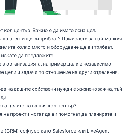
т кол център. Важно е да имате ясна цел.
лко агенти ще ви трябват? Помислете за най-малкия
делите колко място и оборудване ще ви трябват.
 искате да предложите.
 в организацията, например дали е независимо
те цели и задачи по отношение на други отделения,
ова на вашите собствени нужди е жизненоважна, тъй
оди.
 на целите на вашия кол център?
 на проекти могат да ви помогнат да планирате и
те
(CRM) софтуер като Salesforce или LiveAgent