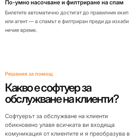
По-умно насочване и филтриране на спам
Билетите автоматично достигат до правилния екип
или агент — а спамът е филтриран преди да изхаби
нечие време.
Решения за помощ
Какво е софтуер за
обслужване на клиенти?
Софтуерът за обслужване на клиенти
обикновено улавя всичката ви входяща
комуникация от клиентите и я преобразува в