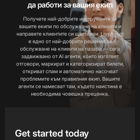
да работи за вашия екип
Получете най-добрите инструменти за
вашите екипи по обслужване на клиенти и
направете клиентите си щастливи.
LiveAgent
е едно от най-добрите решения за
обслужване на клиенти на пазара — сега
задвижвано от AI агенти, които изготвят
отговори, маркират и категоризират билети,
откриват спам и автоматично насочват
проблемите към правилния екип. Вашите
агенти се намесват там, където наистина е
необходима човешка преценка.
Get started today