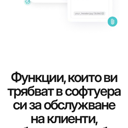
Функции, които ви
трябват в софтуера
си за обслужване
на клиенти,
Св