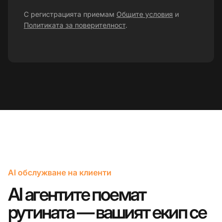
С регистрацията приемам
Общите условия
и
Политиката за поверителност
.
AI обслужване на клиенти
AI агентите поемат
рутината — вашият екип се