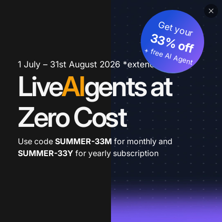
Get your
33% off
+ free AI Agent
1 July – 31st August 2026 *extended
Live
AI
gents at
Zero Cost
Use code
SUMMER-33M
for monthly and
SUMMER-33Y
for yearly subscription