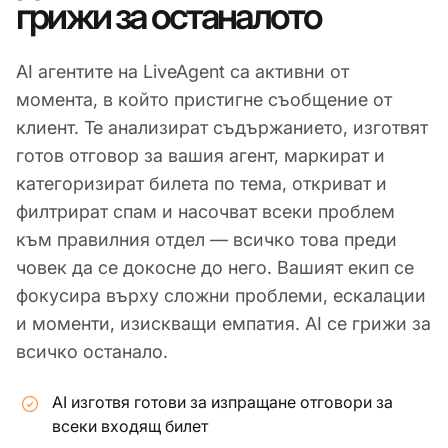
грижи за останалото
AI агентите на LiveAgent са активни от
момента, в който пристигне съобщение от
клиент. Те анализират съдържанието, изготвят
готов отговор за вашия агент, маркират и
категоризират билета по тема, откриват и
филтрират спам и насочват всеки проблем
към правилния отдел — всичко това преди
човек да се докосне до него. Вашият екип се
фокусира върху сложни проблеми, ескалации
и моменти, изискващи емпатия. AI се грижи за
всичко останало.
AI изготвя готови за изпращане отговори за
всеки входящ билет