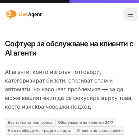
:site.title
Отв
Софтуер за обслужване на клиенти с
AI агенти
AI агенти, които изготвят отговори,
категоризират билети, откриват спам и
автоматично насочват проблемите — за да
може вашият екип да се фокусира върху това,
което изисква човешки подход
Без такса за настройка
Обслужване на клиенти 24/7
Не е необходима кредитна карта
Отмяна по всяко време