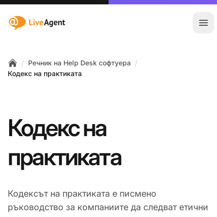
:site.title
Отв
/
/
Речник на Help Desk софтуера
Home
Кодекс на практиката
Кодекс на
практиката
Кодексът на практиката е писмено
ръководство за компаниите да следват етични