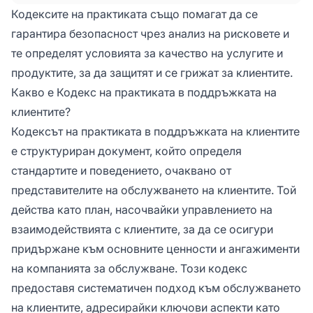
компанията. Кодексът на практиката
Кодексите на практиката също помагат да се
определя как вашият представител на
гарантира безопасност чрез анализ на рисковете и
клиентите трябва да работи и да предоставя
те определят условията за качество на услугите и
поддръжка, да комуникира с клиентите или
продуктите, за да защитят и се грижат за клиентите.
как да придобие нови клиенти.
Какво е Кодекс на практиката в поддръжката на
клиентите?
Кодексът на практиката в поддръжката на клиентите
е структуриран документ, който определя
стандартите и поведението, очаквано от
представителите на обслужването на клиентите. Той
действа като план, насочвайки управлението на
взаимодействията с клиентите, за да се осигури
придържане към основните ценности и ангажименти
на компанията за обслужване. Този кодекс
предоставя систематичен подход към обслужването
на клиентите, адресирайки ключови аспекти като