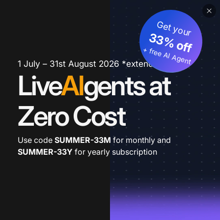
Get your
33% off
+ free AI Agent
1 July – 31st August 2026 *extended
Live
AI
gents at
Zero Cost
Use code
SUMMER-33M
for monthly and
SUMMER-33Y
for yearly subscription