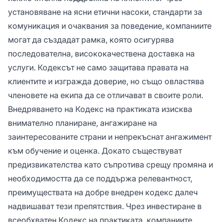
установяване на ясни етични насоки, стандарти за
комуникация и очаквания за поведение, компаниите
могат да създадат рамка, която осигурява
последователна, висококачествена доставка на
услуги. Кодексът не само защитава правата на
клиентите и изгражда доверие, но също овластява
членовете на екипа да се отличават в своите роли.
Внедряването на Кодекс на практиката изисква
внимателно планиране, ангажиране на
заинтересованите страни и непрекъснат ангажимент
към обучение и оценка. Докато съществуват
предизвикателства като съпротива срещу промяна и
необходимостта да се поддържа релевантност,
преимуществата на добре внедрен кодекс далеч
надвишават тези препятствия. Чрез инвестиране в
всеобхватен Кодекс на практиката, компаниите