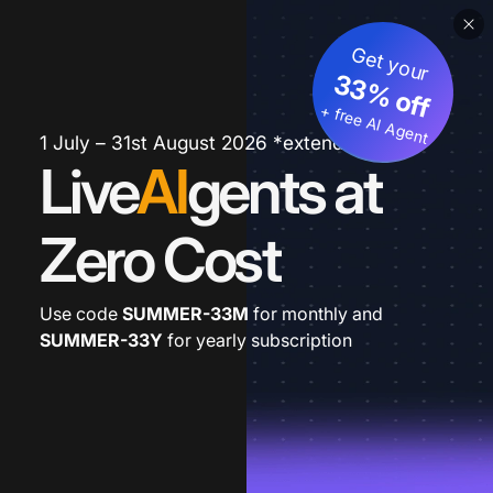
Get your
33% off
+ free AI Agent
1 July – 31st August 2026 *extended
Live
AI
gents at
Zero Cost
Use code
SUMMER-33M
for monthly and
SUMMER-33Y
for yearly subscription