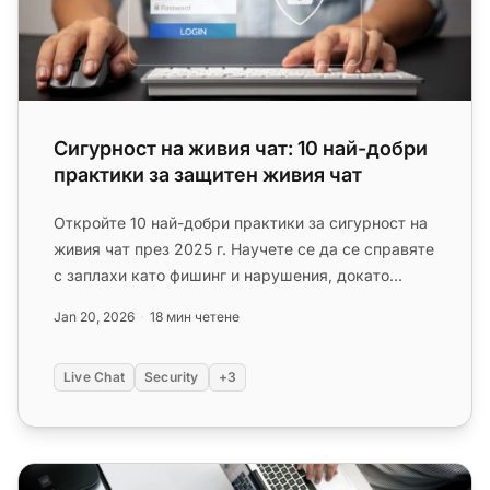
Сигурност на живия чат: 10 най-добри
практики за защитен живия чат
Откройте 10 най-добри практики за сигурност на
живия чат през 2025 г. Научете се да се справяте
с заплахи като фишинг и нарушения, докато
подобрявате поверителн...
Jan 20, 2026
18 мин четене
Live Chat
Security
+3
Процент на отпадане 101: Какво е това, Как се изчисля