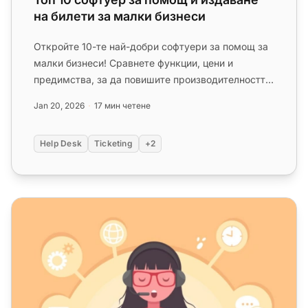
на билети за малки бизнеси
Откройте 10-те най-добри софтуери за помощ за
малки бизнеси! Сравнете функции, цени и
предимства, за да повишите производителността
и удовлетвореността на клиен...
Jan 20, 2026
17 мин четене
Help Desk
Ticketing
+2
Топ 10 софтуер за отдалечена помощ през 2025 г.: Пре