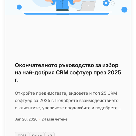
Окончателното ръководство за избор
на най-добрия CRM софтуер през 2025
г.
Откройте предимствата, видовете и топ 25 CRM
софтуер за 2025 г. Подобрете взаимодействието
с клиентите, увеличете продажбите и подобрете
сътрудничеството с прав...
Jan 20, 2026
24 мин четене
Св
CRM
Sales
+2