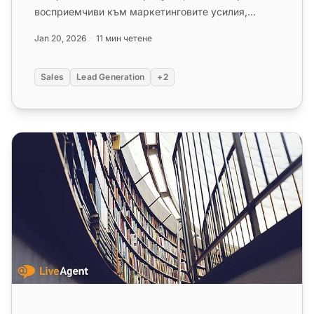
восприемчиви към маркетинговите усилия,
докато студените потенциални клие...
Jan 20, 2026
11 мин четене
Sales
Lead Generation
+2
Топ 7 задължителни книги за обслужване на клиенти за 