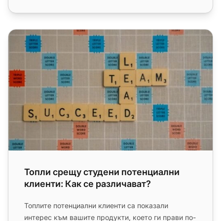
Топли срещу студени потенциални клиенти: Как се раз
Топли срещу студени потенциални
клиенти: Как се различават?
Топлите потенциални клиенти са показали
интерес към вашите продукти, което ги прави по-