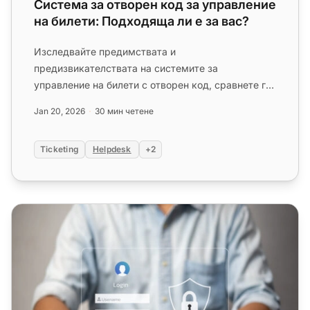
Система за отворен код за управление
на билети: Подходяща ли е за вас?
Изследвайте предимствата и
предизвикателствата на системите за
управление на билети с отворен код, сравнете ги
със собственически опции и научете как да
Jan 20, 2026
30 мин четене
изберет...
Ticketing
Helpdesk
+2
Сигурност на живия чат: 10 най-добри практики за защ