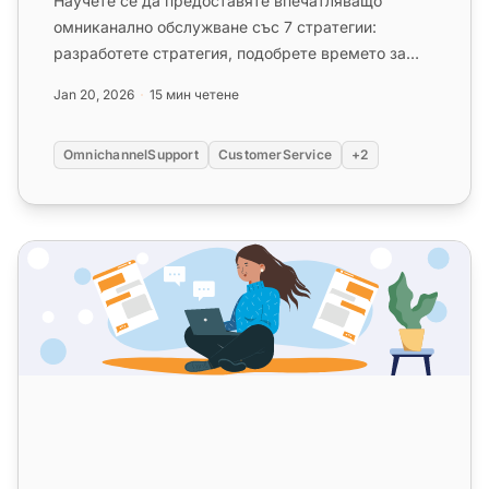
Научете се да предоставяте впечатляващо
омниканално обслужване със 7 стратегии:
разработете стратегия, подобрете времето за
отговор в социалните медии, насърчет...
Jan 20, 2026
15 мин четене
OmnichannelSupport
CustomerService
+2
Окончателното ръководство за избор на правилния со