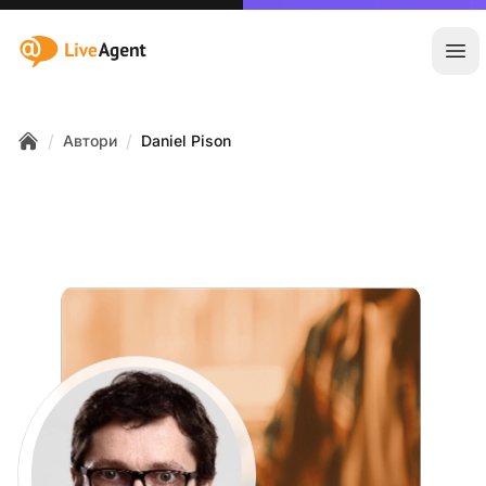
:site.title
Отв
/
/
Автори
Daniel Pison
Home