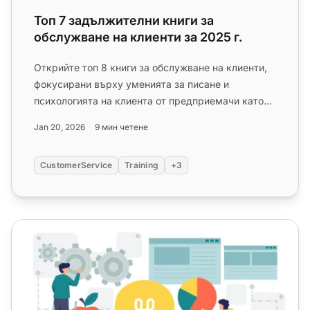
Топ 7 задължителни книги за
обслужване на клиенти за 2025 г.
Открийте топ 8 книги за обслужване на клиенти,
фокусирани върху уменията за писане и
психологията на клиента от предприемачи като
Сам Уолтън и Джеф Безос. Подоб...
Jan 20, 2026
9 мин четене
CustomerService
Training
+3
Топ 20 примера на база знания, които да ви вдъхновят 