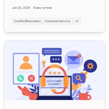
Изследвайте стилове на уп...
Jan 20, 2026
6 мин четене
ConflictResolution
CustomerService
+2
Система за отворен код за управление на билети: Подх