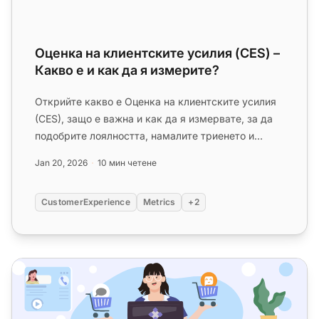
Оценка на клиентските усилия (CES) –
Какво е и как да я измерите?
Открийте какво е Оценка на клиентските усилия
(CES), защо е важна и как да я измервате, за да
подобрите лоялността, намалите триенето и
увеличите печалбите!...
Jan 20, 2026
10 мин четене
CustomerExperience
Metrics
+2
Откройте за себе най-добрия софтуер за живо чат за е