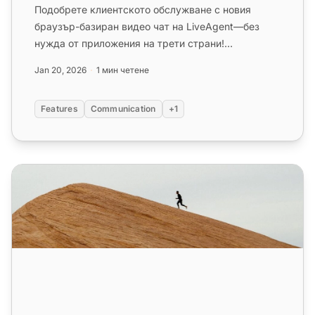
Подобрете клиентското обслужване с новия
браузър-базиран видео чат на LiveAgent—без
нужда от приложения на трети страни!
Персонализирайте комуникацията днес!...
Jan 20, 2026
1 мин четене
Features
Communication
+1
Оценка на клиентските усилия (CES) – Какво е и как да