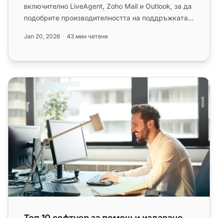
включително LiveAgent, Zoho Mail и Outlook, за да
подобрите производителността на поддръжката,
подобрите сътруд...
Jan 20, 2026
43 мин четене
Топ 10 софтуер за помощ и издаване на билети за малк
Топ 10 софтуер за помощ и издаване