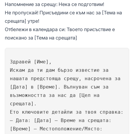
Напомнение за срещу: Нека се подготвим!
Не пропускай! Присъедини се към нас за [Тема на
срещата] утре!
Отбележи в календара си: Твоето присъствие е
поискано за [Тема на срещата]
Здравей [Име],
Искам да ти дам бързо известие за
нашата предстояща срещу, насрочена за
[Дата] в [Време]. Вълнуван съм за
възможността за нас да [Цел на
срещата].
Ето ключовите детайли за твоя справка:
– Дата: [Дата] – Време на срещата:
[Време] – Местоположение/Място: