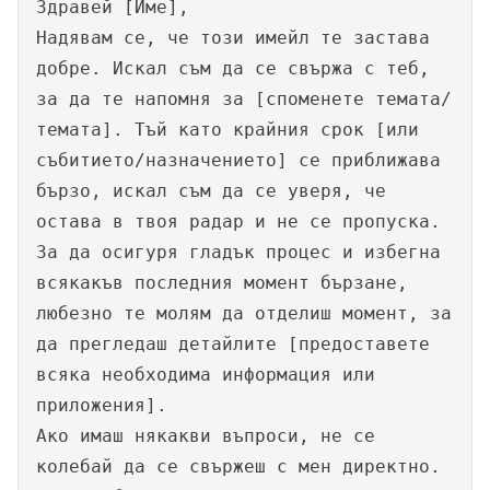
Здравей [Име],
Надявам се, че този имейл те застава
добре. Искал съм да се свържа с теб,
за да те напомня за [споменете темата/
темата]. Тъй като крайния срок [или
събитието/назначението] се приближава
бързо, искал съм да се уверя, че
остава в твоя радар и не се пропуска.
За да осигуря гладък процес и избегна
всякакъв последния момент бързане,
любезно те молям да отделиш момент, за
да прегледаш детайлите [предоставете
всяка необходима информация или
приложения].
Ако имаш някакви въпроси, не се
колебай да се свържеш с мен директно.