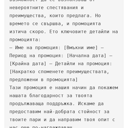
невероятните спестявания и
преимущества, които предлага. Но
времето се свършва, и промоцията
изтича скоро. Ето ключовите детайли на
промоцията:
– Име на промоция: [Вмъкни име] –
Период на промоция: [Начална дата] –
[Крайна дата] – Детайли на промоция:
[Накратко споменете преимуществата,
предложени в промоцията]
Тази промоция е нашия начин да покажем
нашата благодарност за твоята
продължаваща поддръжка. Искаме да
предоставим най-добрата стойност за
твоите пари и да направим твоя опит с
нас още по-награждаващ.