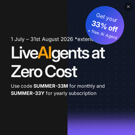
Get your
33% off
+ free AI Agent
1 July – 31st August 2026 *extended
Live
AI
gents at
Zero Cost
Use code
SUMMER-33M
for monthly and
SUMMER-33Y
for yearly subscription