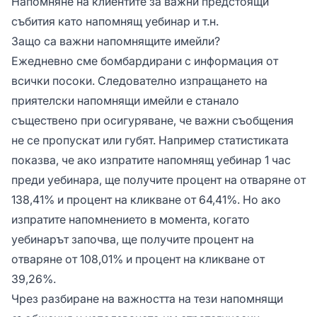
Напомняне на клиентите за важни предстоящи
събития като напомнящ уебинар и т.н.
Защо са важни напомнящите имейли?
Ежедневно сме бомбардирани с информация от
всички посоки. Следователно изпращането на
приятелски напомнящи имейли е станало
съществено при осигуряване, че важни съобщения
не се пропускат или губят. Например статистиката
показва, че ако изпратите напомнящ уебинар 1 час
преди уебинара, ще получите процент на отваряне от
138,41% и процент на кликване от 64,41%. Но ако
изпратите напомнението в момента, когато
уебинарът започва, ще получите процент на
отваряне от 108,01% и процент на кликване от
39,26%.
Чрез разбиране на важността на тези напомнящи