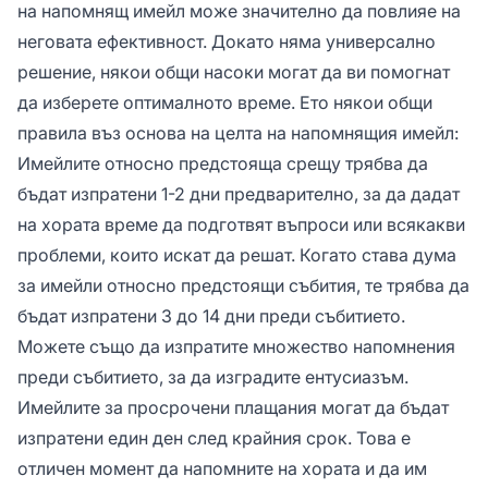
на напомнящ имейл може значително да повлияе на
неговата ефективност. Докато няма универсално
решение, някои общи насоки могат да ви помогнат
да изберете оптималното време. Ето някои общи
правила въз основа на целта на напомнящия имейл:
Имейлите относно предстояща срещу трябва да
бъдат изпратени 1-2 дни предварително, за да дадат
на хората време да подготвят въпроси или всякакви
проблеми, които искат да решат. Когато става дума
за имейли относно предстоящи събития, те трябва да
бъдат изпратени 3 до 14 дни преди събитието.
Можете също да изпратите множество напомнения
преди събитието, за да изградите ентусиазъм.
Имейлите за просрочени плащания могат да бъдат
изпратени един ден след крайния срок. Това е
отличен момент да напомните на хората и да им