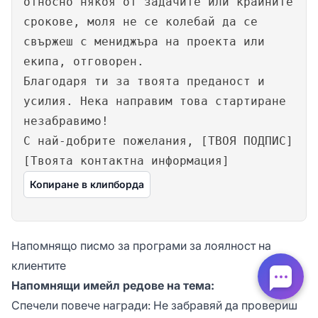
относно някоя от задачите или крайните
срокове, моля не се колебай да се
свържеш с мениджъра на проекта или
екипа, отговорен.
Благодаря ти за твоята преданост и
усилия. Нека направим това стартиране
незабравимо!
С най-добрите пожелания, [ТВОЯ ПОДПИС]
[Твоята контактна информация]
Копиране в клипборда
Напомнящо писмо за програми за лоялност на
клиентите
Напомнящи имейл редове на тема:
Спечели повече награди: Не забравяй да провериш