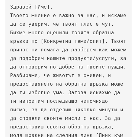
Здравей [Име],
Твоето мнение е важно за нас, и искаме
да се уверим, че твоят глас е чут.
Бихме много оценили твоята обратна
връзка по [Конкретна тема/опит]. Твоят
принос ни помага да разберем как можем
да подобрим нашите продукти/услуги, за
да отговорим по-добре на твоите нужди.
Разбираме, че животът е оживен, и
предоставянето на обратна връзка може
да ти избегне ума. Затова искахме да
ти изпратим последващо напомнящо
писмо, за да отделиш няколко минути и
да сподели своите мисли с нас. За да
предоставиш своята обратна връзка,
моля щракни на следния линк [Линк към