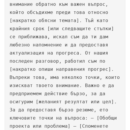
внимание обратно към важен въпрос,
който обсъдихме преди това относно
[накратко обясни темата]. Тъй като
крайния срок [или следващите стъпки]
се приближава, искал съм да ти дам
любезно напомнение и да предоставя
актуализация на прогреса. От нашия
последен разговор, работил съм по
[накратко опиши направения прогрес].
Въпреки това, има няколко точки, които
изискват твоето внимание. Важно е да
предприемем действие бързо, за да
осигурим [желаният резултат или цел].
За да предоставя бързо резюме, ето
ключовите точки на въпроса: – [Обобщи
проекта или проблема] – [Споменете