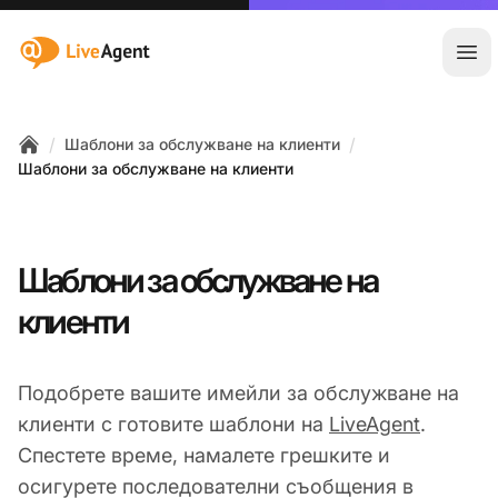
:site.title
Отв
/
/
Шаблони за обслужване на клиенти
Home
Шаблони за обслужване на клиенти
Шаблони за обслужване на
клиенти
Подобрете вашите имейли за обслужване на
клиенти с готовите шаблони на
LiveAgent
.
Спестете време, намалете грешките и
осигурете последователни съобщения в