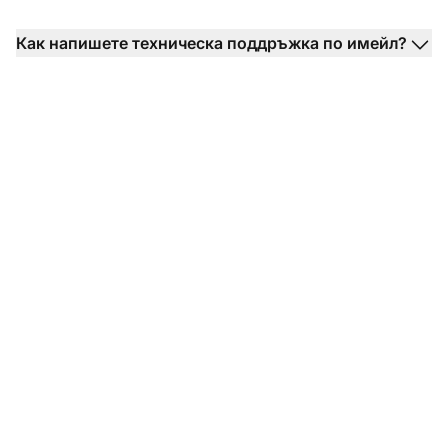
Как напишете техническа поддръжка по имейл?
Готови ли сте да
използвате вашите
шаблони за