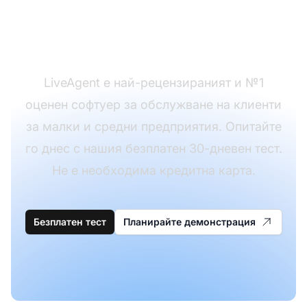
обслужване на
клиенти?
LiveAgent е най-рецензираният и №1
оценен софтуер за обслужване на клиенти
за малки и средни предприятия. Опитайте
го днес с нашия безплатен 30-дневен тест.
Не е необходима кредитна карта.
Безплатен тест
Планирайте демонстрация