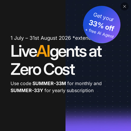
Get your
33% off
+ free AI Agent
1 July – 31st August 2026 *extended
Live
AI
gents at
Zero Cost
Use code
SUMMER-33M
for monthly and
SUMMER-33Y
for yearly subscription