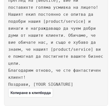
преглед на [website], вие ни
поставихте голяма усмивка на лицето!
Нашият екип постоянно се опитва да
подобри нашия [product/service] и
винаги е награждаващо да чуем добри
думи от нашите клиенти. Обичаме, че
вие обичате нас, и също е хубаво да
знаем, че нашият [product/service] ви
е помогнал да постигнете вашите бизнес
цели.
Благодарим отново, че сте фантастичен
клиент!
Поздрави, [YOUR SIGNATURE]
Копиране в клипборда