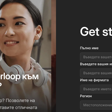
Get s
Пълно име
Въведете вашия 
rloop към
Име на фирмата
?
Регион
p? Позволете на
Местоположение
тавите отличната