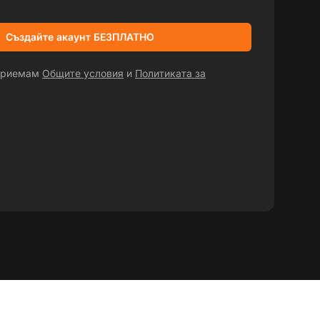
Създайте акаунт БЕЗПЛАТНО
 приемам
Общите условия
и
Политиката за