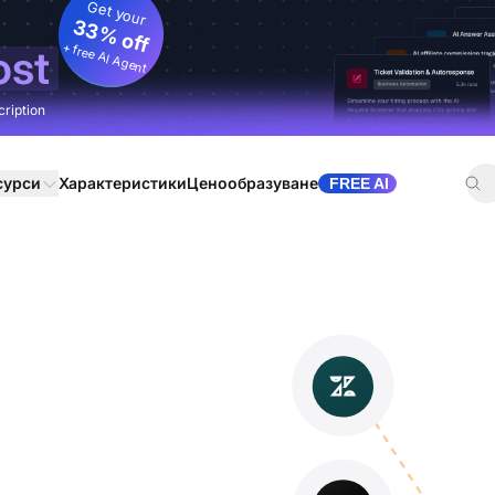
Get your
33% off
+ free AI Agent
ost
cription
сурси
Характеристики
Ценообразуване
FREE AI