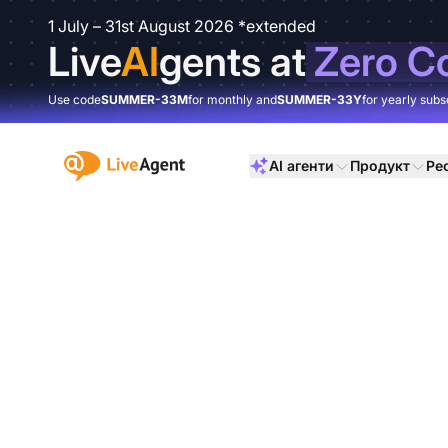
1 July – 31st August 2026 *extended
Live
AI
gents at
Zero C
Use code
SUMMER-33M
for monthly and
SUMMER-33Y
for yearly subs
:site.title
AI агенти
Продукт
Ре