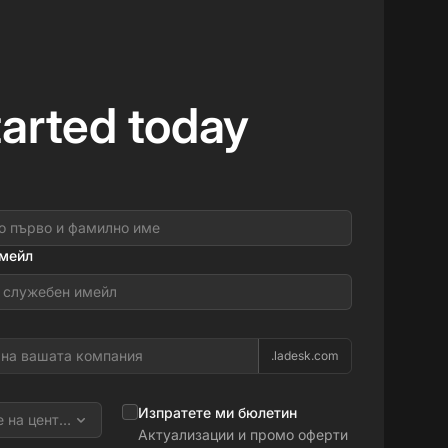
tarted today
имейл
.ladesk.com
Изпратете ми бюлетин
 на центъра за данни
Актуализации и промо оферти