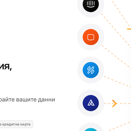
ия,
райте вашите данни
з кредитна карта