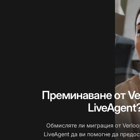
Преминаване от Ve
LiveAgent
Обмисляте ли миграция от Verloo
LiveAgent да ви помогне да предос