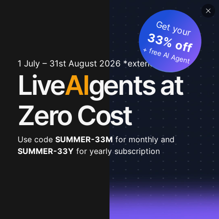
Get your
33% off
+ free AI Agent
1 July – 31st August 2026 *extended
Live
AI
gents at
Zero Cost
Use code
SUMMER-33M
for monthly and
SUMMER-33Y
for yearly subscription