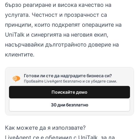
бързо реагиране и висока качество на
услугата. Честност и прозрачност са
принципи, които подкрепят операциите на
UniTalk и синергията на неговия екип,
насърчавайки дълготрайното доверие на
клиентите.
Готови ли сте да надградите бизнеса си?
Пробвайте LiveAgent безплатно и се убедете сами.
Поискайте демо
30 дни безплатно
Как можете да я използвате?
LiveAgent се е обединил с UniTalk, за да