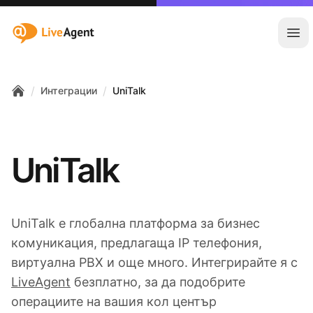
:site.title
Отв
/
/
Интеграции
UniTalk
Home
UniTalk
UniTalk е глобална платформа за бизнес
комуникация, предлагаща IP телефония,
виртуална PBX и още много. Интегрирайте я с
LiveAgent
безплатно, за да подобрите
операциите на вашия кол център