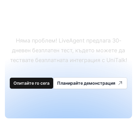
Все още нямате
LiveAgent?
Няма проблем! LiveAgent предлага 30-
дневен безплатен тест, където можете да
тествате безплатната интеграция с UniTalk!
Опитайте го сега
Планирайте демонстрация