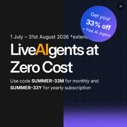
Get your
33% off
+ free AI Agent
1 July – 31st August 2026 *extended
Live
AI
gents at
Zero Cost
Use code
SUMMER-33M
for monthly and
SUMMER-33Y
for yearly subscription