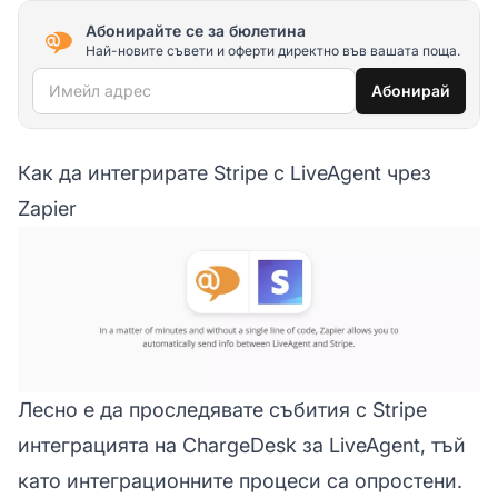
Абонирайте се за бюлетина
Най-новите съвети и оферти директно във вашата поща.
Имейл адрес
Абонирай
Как да интегрирате Stripe с LiveAgent чрез
Zapier
Лесно е да проследявате събития с Stripe
интеграцията на ChargeDesk за LiveAgent, тъй
като интеграционните процеси са опростени.