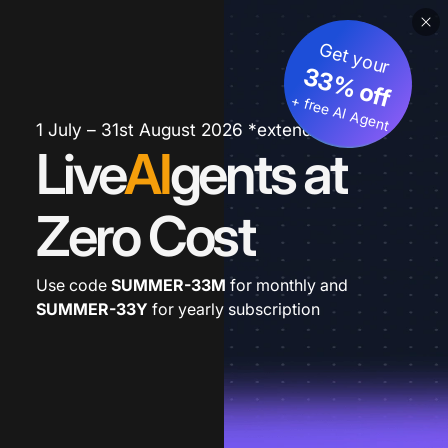
Get your
33% off
+ free AI Agent
1 July – 31st August 2026 *extended
Live
AI
gents at
Zero Cost
Use code
SUMMER-33M
for monthly and
SUMMER-33Y
for yearly subscription