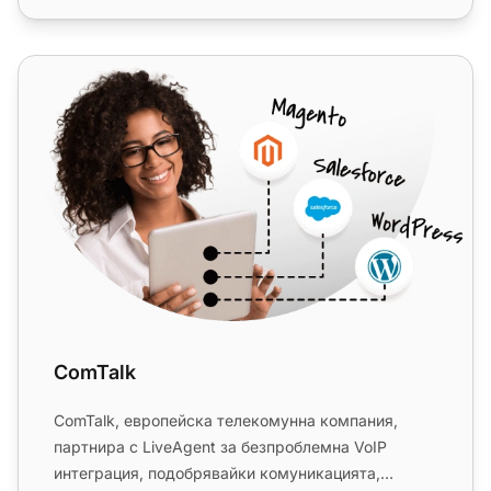
ComTalk
ComTalk
ComTalk, европейска телекомунна компания,
партнира с LiveAgent за безпроблемна VoIP
интеграция, подобрявайки комуникацията,