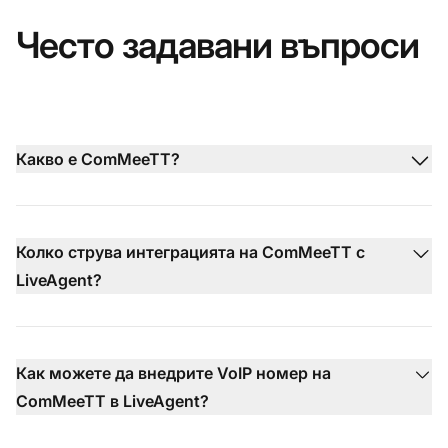
Често задавани въпроси
Какво е ComMeeTT?
Колко струва интеграцията на ComMeeTT с
LiveAgent?
Как можете да внедрите VoIP номер на
ComMeeTT в LiveAgent?