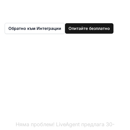
Обратно към Интеграции
Опитайте безплатно
Все още нямате
LiveAgent?
Няма проблем! LiveAgent предлага 30-