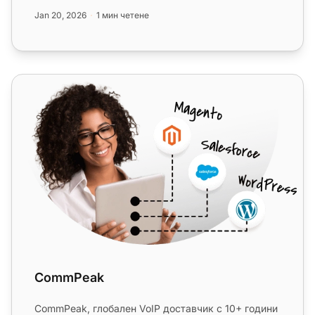
клиентския опит и достъпа. Интеграци...
Jan 20, 2026
1 мин четене
CommPeak
CommPeak
CommPeak, глобален VoIP доставчик с 10+ години