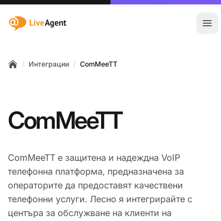
:site.title
Отв
/
/
Интеграции
ComMeeTT
Home
ComMeeTT
ComMeeTT е защитена и надеждна VoIP
телефонна платформа, предназначена за
операторите да предоставят качествени
телефонни услуги. Лесно я интегрирайте с
центъра за обслужване на клиенти на