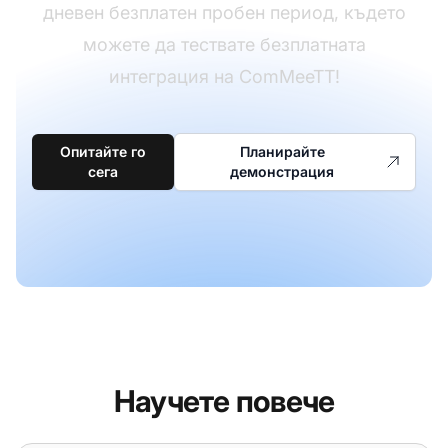
дневен безплатен пробен период, където
можете да тествате безплатната
интеграция на ComMeeTT!
Опитайте го
Планирайте
сега
демонстрация
Научете повече