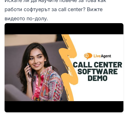
Искате ли да научите повече за това как
работи софтуерът за call center? Вижте
видеото по-долу.