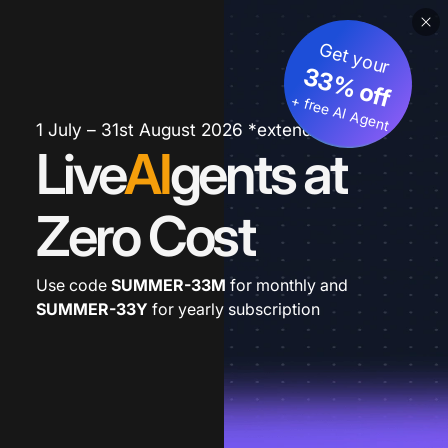
Get your
33% off
+ free AI Agent
1 July – 31st August 2026 *extended
Live
AI
gents at
Zero Cost
Use code
SUMMER-33M
for monthly and
SUMMER-33Y
for yearly subscription