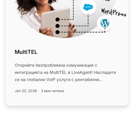
MultiTEL
Открийте безпроблемна комуникация с
интеграцията на MultiTEL в LiveAgent! Насладете
се на глобални VoIP услуги с рентабилни
решения, световно покритие и напредн...
Jan 20, 2026
3 мин четене