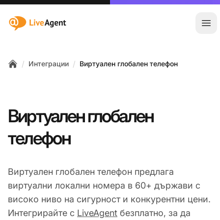
:site.title
Отв
/
/
Интеграции
Виртуален глобален телефон
Home
Виртуален глобален
телефон
Виртуален глобален телефон предлага
виртуални локални номера в 60+ държави с
високо ниво на сигурност и конкурентни цени.
Интегрирайте с
LiveAgent
безплатно, за да