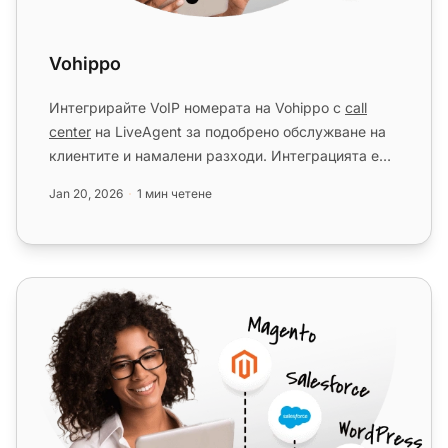
Vohippo
Интегрирайте VoIP номерата на Vohippo с
call
center
на LiveAgent за подобрено обслужване на
клиентите и намалени разходи. Интеграцията е
безплатна, но услугите ...
Jan 20, 2026
1 мин четене
VoipTiger