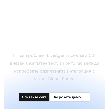
Все още нямате
LiveAgent?
Няма проблем! LiveAgent предлага 30-
дневен безплатен тест, в който можете да
изпробвате безплатната интеграция с
Virtual Global Phone!
Опитайте сега
Насрочете демо