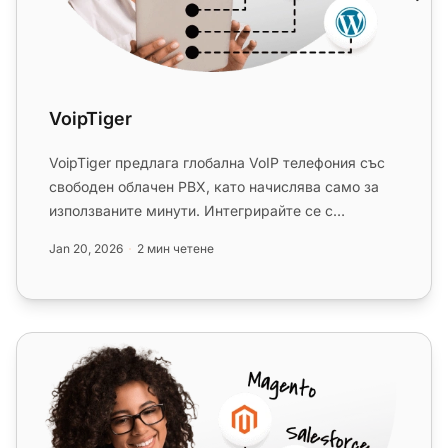
VoipTiger
VoipTiger предлага глобална VoIP телефония със
свободен облачен PBX, като начислява само за
използваните минути. Интегрирайте се с
LiveAgent безплатно, за да по...
Jan 20, 2026
2 мин четене
MultiTEL