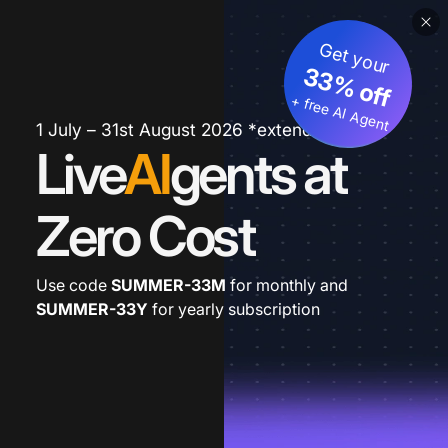
Get your
33% off
+ free AI Agent
1 July – 31st August 2026 *extended
Live
AI
gents at
Zero Cost
Use code
SUMMER-33M
for monthly and
SUMMER-33Y
for yearly subscription