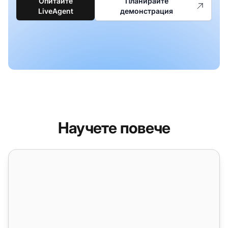
Опитайте
Планирайте
LiveAgent
демонстрация
Научете повече
SLA Log Report