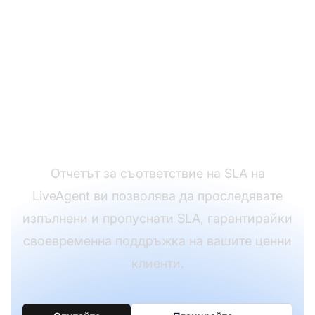
Готови ли сте да
поемете контрола
над стандартите на
вашето обслужване
на клиенти?
Отчетът за съответствие на SLA на
LiveAgent ви позволява да проследявате
изпълнени и пропуснати SLA, гарантирайки
своевременна поддръжка на вашите ценни
клиенти.