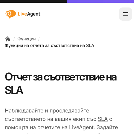
:site.title
Отв
/
/
Функции
Home
Функции на отчета за съответствие на SLA
Отчет за съответствие на
SLA
Наблюдавайте и проследявайте
съответствието на вашия екип със
SLA
с
помощта на отчетите на LiveAgent. Задайте