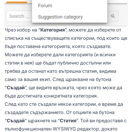
Чрез избор на “
Категория
”, можете да изберете от
списъка на съществуващите категории, под които ще
бъде поставена категорията, която създавате.
Можете да изберете дали категорията (и всички
статии в нея) ще бъдат публично достъпни или
трябва да останат като вътрешна статия, видима
само за вашия екип. След щракване на бутона
“
Създай
”, ще видите връзката, чрез която може да
бъде достигната конкретната категория.
След като сте създали някои категории, е време да
създадете съдържанието. От опциите на бутона
“
Създай
” щракнете на “
Статия
”. Той ви предоставя с
пълнофункционален WYSIWYG редактор, докато