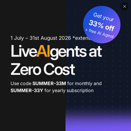
Get your
33% off
+ free AI Agent
1 July – 31st August 2026 *extended
Live
AI
gents at
Zero Cost
Use code
SUMMER-33M
for monthly and
SUMMER-33Y
for yearly subscription