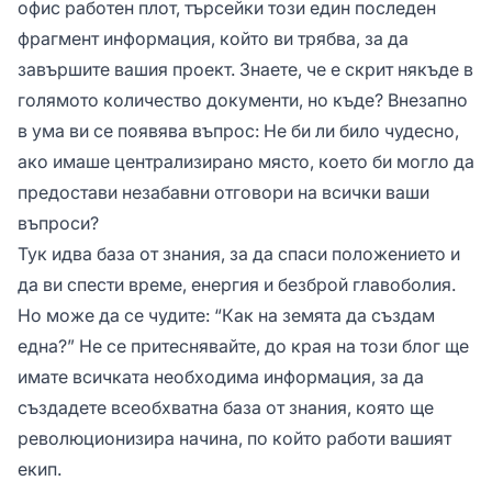
офис работен плот, търсейки този един последен
фрагмент информация, който ви трябва, за да
завършите вашия проект. Знаете, че е скрит някъде в
голямото количество документи, но къде? Внезапно
в ума ви се появява въпрос: Не би ли било чудесно,
ако имаше централизирано място, което би могло да
предостави незабавни отговори на всички ваши
въпроси?
Тук идва база от знания, за да спаси положението и
да ви спести време, енергия и безброй главоболия.
Но може да се чудите: “Как на земята да създам
една?” Не се притеснявайте, до края на този блог ще
имате всичката необходима информация, за да
създадете всеобхватна база от знания, която ще
революционизира начина, по който работи вашият
екип.