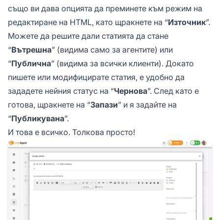
също ви дава опцията да преминете към режим на
редактиране на HTML, като щракнете на “
Източник
”.
Можете да решите дали статията да стане
“
Вътрешна
” (видима само за агентите) или
“
Публична
” (видима за всички клиенти). Докато
пишете или модифицирате статия, е удобно да
зададете нейния статус на “
Чернова
”. След като е
готова, щракнете на “
Запази
” и я задайте на
“
Публикувана
”.
И това е всичко. Толкова просто!