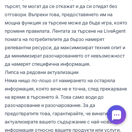
търсят, те могат да се откажат и да си отидат без
отговори. Въпреки това, предоставянето им на
мощна функция за търсене може да бъде игра, която
променя правилата. Лентата за търсене на LiveAgent
помага на потребителите да бързо намерят
релевантни ресурси, да максимизират техния опит и
да минимизират разочарованието от невъзможност
да намерят специфична информация.
Липса на редовни актуализации
Няма нищо по-лошо от намирането на остаряла
информация, която вече не е точна, след прекарване
на време в търсенето й. Това само води до
разочарование и разочарование. За да
предотвратите това, гарантирайте, че винаги
актуализирате вашето съдържание с най-новата
информация относно вашите продукти или услуги.