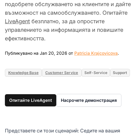
подобрете обслужването на клиентите и дайте
възможност на самообслужването. Опитайте
LiveAgent
безплатно, за да опростите
управлението на информацията и повишите
ефективността.
Jan 20, 
Публикувано на Jan 20, 2026 от
Patricia Krajcovicova
.
Knowledge Base
Customer Service
Self-Service
Support
Опитайте LiveAgent
Насрочете демонстрация
Представете си този сценарий: Седите на вашия