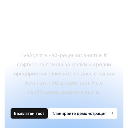
използвате нашите
шаблони за имейли на
програма за
лоялност?
LiveAgent е най-рецензираният и #1
софтуер за помощ за малки и средни
предприятия. Опитайте го днес с нашия
безплатен 30-дневен тест. Не е
необходима кредитна карта.
Безплатен тест
Планирайте демонстрация