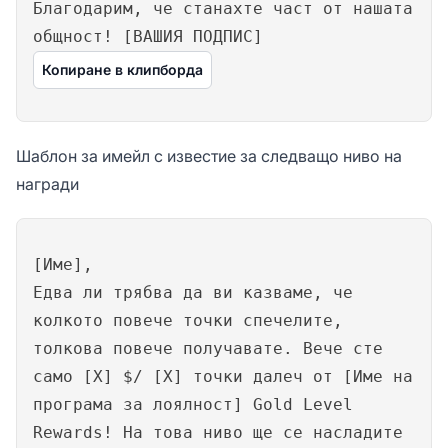
Благодарим, че станахте част от нашата
общност! [ВАШИЯ ПОДПИС]
Копиране в клипборда
Шаблон за имейл с известие за следващо ниво на
награди
[Име],
Едва ли трябва да ви казваме, че
колкото повече точки спечелите,
толкова повече получавате. Вече сте
само [X] $/ [X] точки далеч от [Име на
програма за лоялност] Gold Level
Rewards! На това ниво ще се насладите