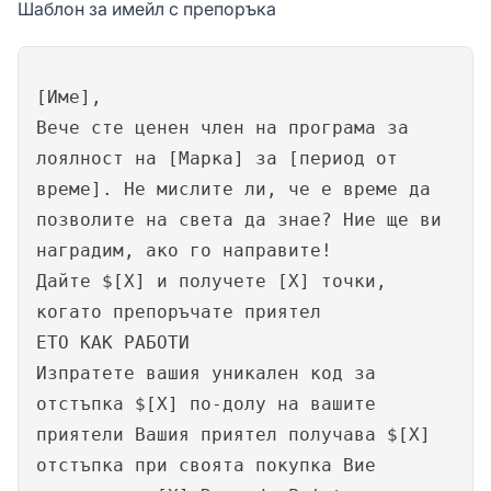
Шаблон за имейл с препоръка
[Име],
Вече сте ценен член на програма за
лоялност на [Марка] за [период от
време]. Не мислите ли, че е време да
позволите на света да знае? Ние ще ви
наградим, ако го направите!
Дайте $[X] и получете [X] точки,
когато препоръчате приятел
ЕТО КАК РАБОТИ
Изпратете вашия уникален код за
отстъпка $[X] по-долу на вашите
приятели Вашия приятел получава $[X]
отстъпка при своята покупка Вие