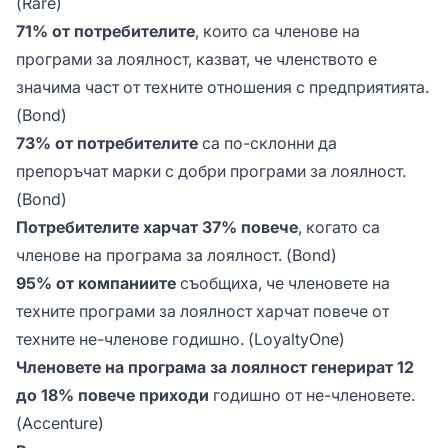
(Rare)
71% от потребителите
, които са членове на
програми за лоялност, казват, че членството е
значима част от техните отношения с предприятията.
(Bond)
73% от потребителите
са по-склонни да
препоръчат марки с добри програми за лоялност.
(Bond)
Потребителите харчат 37% повече
, когато са
членове на програма за лоялност.
(Bond)
95% от компаниите
съобщиха, че членовете на
техните програми за лоялност харчат повече от
техните не-членове годишно.
(LoyaltyOne)
Членовете на програма за лоялност генерират 12
до 18% повече приходи
годишно от не-членовете.
(Accenture)