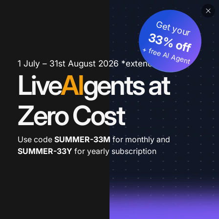
Get your
33% off
+ free AI Agent
1 July – 31st August 2026 *extended
Live
AI
gents at
Zero Cost
Use code
SUMMER-33M
for monthly and
SUMMER-33Y
for yearly subscription