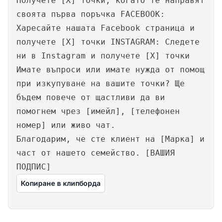
Получете [X] точки, когато те направят
своята първа поръчка FACEBOOK:
Харесайте нашата Facebook страница и
получете [X] точки INSTAGRAM: Следете
ни в Instagram и получете [X] точки
Имате въпроси или имате нужда от помощ
при изкупуване на вашите точки? Ще
бъдем повече от щастливи да ви
помогнем чрез [имейл], [телефонен
номер] или живо чат.
Благодарим, че сте клиент на [Марка] и
част от нашето семейство. [ВАШИЯ
ПОДПИС]
Копиране в клипборда