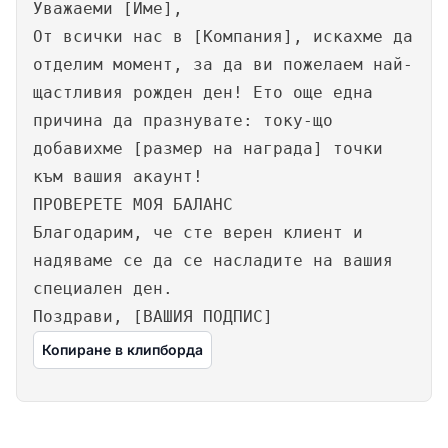
Уважаеми [Име],
От всички нас в [Компания], искахме да
отделим момент, за да ви пожелаем най-
щастливия рожден ден! Ето още една
причина да празнувате: току-що
добавихме [размер на награда] точки
към вашия акаунт!
ПРОВЕРЕТЕ МОЯ БАЛАНС
Благодарим, че сте верен клиент и
надяваме се да се насладите на вашия
специален ден.
Поздрави, [ВАШИЯ ПОДПИС]
Копиране в клипборда