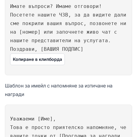
Имате въпроси? Имаме отговори!
Посетете нашите ЧЗВ, за да видите дали
сме покрили вашия въпрос, позвонете ни
на [номер] или започнете живо чат с
нашите представители на услугата.
Поздрави, [ВАШИЯ ПОДПИС]
Копиране в клипборда
Шаблон за имейл с напомняне за изтичане на
награди
Уважаеми [Име],
Това е просто приятелско напомняне, че
вашите точки от [Програма за награди