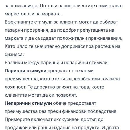
за компанията. По този начин клиентите сами стават
маркетолози на марката.
Ефективните стимули за клиенти могат да събират
пазарни прозрения, да подобрят репутацията на
марката и да създадат положителни преживявания.
Като цяло те значително допринасят за растежа на
бизнеса.
Разлики между парични и непарични стимули
Парични стимули
предлагат осезаеми
преимущества, като отстъпки, кешбек или точки за
лоялност. Те директно влияят на това, което
клиентите могат да си позволят.
Непарични стимули
обаче предоставят
преимущества без преки финансови последствия.
Примерите включват екскузивен достъп до
продажби или ранни издания на продукти. И двата