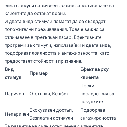
вида стимули са жизненоважни за мотивиране на
клиентите да останат верни.
И двата вида стимули помагат да се създадат
положителни преживявания. Това е важно за
отличаване в претъпкан пазар. Ефективните
програми за стимули, използвайки и двата вида,
подобряват лоялността и ангажираността, като
предоставят стойност и признание.
Вид
Ефект върху
Пример
стимул
клиента
Преки
Паричен
Отстъпки, Кешбек
последствия за
покупките
Екскузивен достъп,
Подобрява
Непаричен
Безплатни артикули
ангажираността
За развитие на силни отношения с клиентите