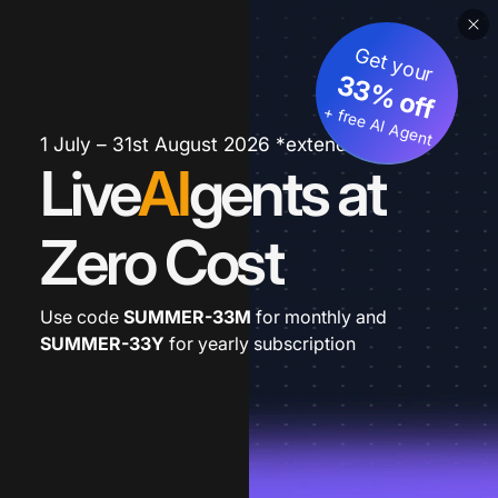
Get your
33% off
+ free AI Agent
1 July – 31st August 2026 *extended
Live
AI
gents at
Zero Cost
Use code
SUMMER-33M
for monthly and
SUMMER-33Y
for yearly subscription