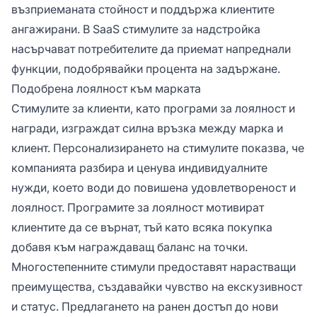
възприеманата стойност и поддържа клиентите
ангажирани. В SaaS стимулите за надстройка
насърчават потребителите да приемат напреднали
функции, подобрявайки процента на задържане.
Подобрена лоялност към марката
Стимулите за клиенти, като програми за лоялност и
награди, изграждат силна връзка между марка и
клиент. Персонализирането на стимулите показва, че
компанията разбира и ценува индивидуалните
нужди, което води до повишена удовлетвореност и
лоялност. Програмите за лоялност мотивират
клиентите да се върнат, тъй като всяка покупка
добавя към награждаващ баланс на точки.
Многостепенните стимули предоставят нарастващи
преимущества, създавайки чувство на екскузивност
и статус. Предлагането на ранен достъп до нови