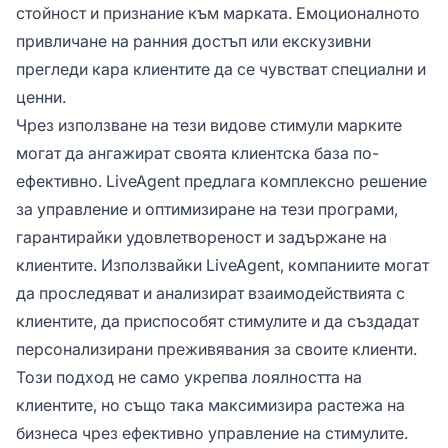
стойност и признание към марката. Емоционалното
привличане на ранния достъп или екскузивни
прегледи кара клиентите да се чувстват специални и
ценни.
Чрез използване на тези видове стимули марките
могат да ангажират своята клиентска база по-
ефективно. LiveAgent предлага комплексно решение
за управление и оптимизиране на тези програми,
гарантирайки удовлетвореност и задържане на
клиентите. Използвайки LiveAgent, компаниите могат
да проследяват и анализират взаимодействията с
клиентите, да приспособят стимулите и да създадат
персонализирани преживявания за своите клиенти.
Този подход не само укрепва лоялността на
клиентите, но също така максимизира растежа на
бизнеса чрез ефективно управление на стимулите.