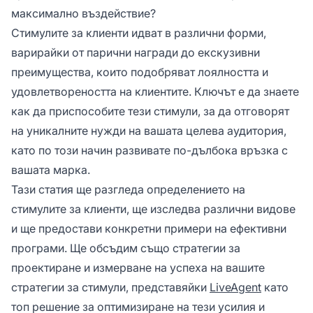
максимално въздействие?
Стимулите за клиенти идват в различни форми,
варирайки от парични награди до екскузивни
преимущества, които подобряват лоялността и
удовлетвореността на клиентите. Ключът е да знаете
как да приспособите тези стимули, за да отговорят
на уникалните нужди на вашата целева аудитория,
като по този начин развивате по-дълбока връзка с
вашата марка.
Тази статия ще разгледа определението на
стимулите за клиенти, ще изследва различни видове
и ще предостави конкретни примери на ефективни
програми. Ще обсъдим също стратегии за
проектиране и измерване на успеха на вашите
стратегии за стимули, представяйки
LiveAgent
като
топ решение за оптимизиране на тези усилия и