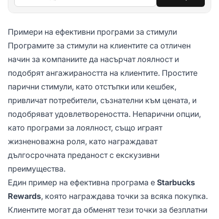
Примери на ефективни програми за стимули
Програмите за стимули на клиентите са отличен
начин за компаниите да насърчат лоялност и
подобрят ангажираността на клиентите. Простите
парични стимули, като отстъпки или кешбек,
привличат потребители, съзнателни към цената, и
подобряват удовлетвореността. Непарични опции,
като програми за лоялност, също играят
жизненоважна роля, като награждават
дългосрочната преданост с екскузивни
преимущества.
Един пример на ефективна програма е
Starbucks
Rewards
, която награждава точки за всяка покупка.
Клиентите могат да обменят тези точки за безплатни