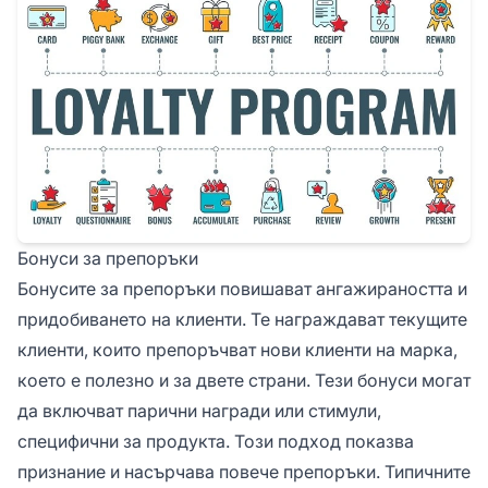
Бонуси за препоръки
Бонусите за препоръки повишават ангажираността и
придобиването на клиенти. Те награждават текущите
клиенти, които препоръчват нови клиенти на марка,
което е полезно и за двете страни. Тези бонуси могат
да включват парични награди или стимули,
специфични за продукта. Този подход показва
признание и насърчава повече препоръки. Типичните