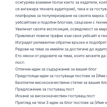
осигурява взаимни ползи както за издатели, кои
се ангажира тяхната аудитория), така и за гост
платформа за популяризиране на своята марка.
уебсайтове и подобни блогове, свързани с техния
Увеличат своята експозиция, осведомост за мар
Привлекат повече трафик към своя уебсайт и ге
Изградят релевантни обратни връзки и подобрят
Редове на тема за имейли за достигане до аудит
Ето някои от редовете на тема, които можете да
пост:
Отлични идеи за съдържание за вашия блог
Предстоящи идеи за гостуващи постове за [Име 
Безплатни висококачествени статии за вашия бл
Предложение за гостуващ пост
Искане за висококачествен гостуващ пост
Преглед на тези 3 идеи за блог постове за [Име н