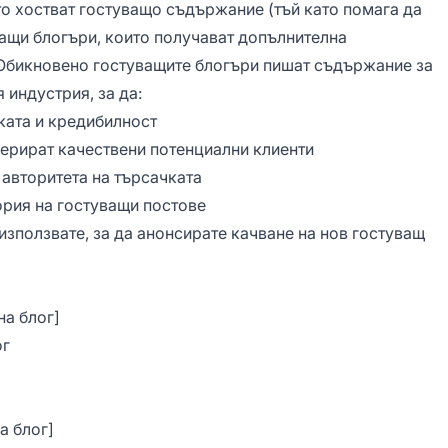
то хостват гостуващо съдържание (тъй като помага да
уващи блогъри, които получават допълнителна
 Обикновено гостуващите блогъри пишат съдържание за
 индустрия, за да:
ката и кредибилност
нерират качествени потенциални клиенти
 авторитета на търсачката
ория на гостуващи постове
 използвате, за да анонсирате качване на нов гостуващ
на блог]
ог
а блог]