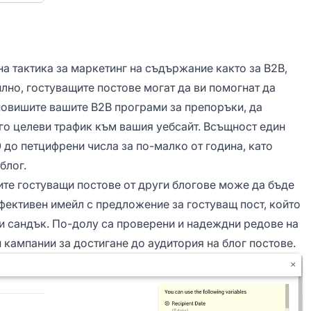
а тактика за маркетинг на съдържание както за B2B,
илно, гостуващите постове могат да ви помогнат да
повишите вашите B2B програми за препоръки, да
го целеви трафик към вашия уебсайт. Всъщност един
0 до петцифрени числа за по-малко от година, като
блог.
ите гостуващи постове от други блогове може да бъде
фективен имейл с предложение за гостуващ пост, който
и сандък. По-долу са проверени и надеждни редове на
и кампании за достигане до аудитория на блог постове.