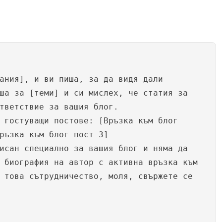
ания], и ви пишa, за да видя дали
ша за [теми] и си мислех, че статия за
тветствие за вашия блог.
 гостуващи постове: [Връзка към блог
ръзка към блог пост 3]
исан специално за вашия блог и няма да
 биография на автор с активна връзка към
 това сътрудничество, моля, свържете се