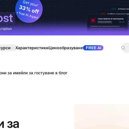
Get your
33% off
+ free AI Agent
ost
cription
сурси
Характеристики
Ценообразуване
FREE AI
ни за имейли за гостуване в блог
 за