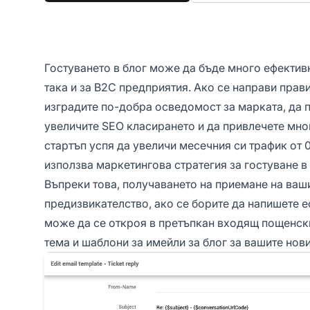
Гостуването в блог може да бъде много ефективн
така и за B2C предприятия. Ако се направи прав
изградите по-добра осведомост за марката, да 
увеличите SEO класирането и да привлечете мно
стартъп успя да увеличи месечния си трафик от 
използва маркетингова стратегия за гостуване в 
Въпреки това, получаването на приемане на ваш
предизвикателство, ако се борите да напишете е
може да се откроя в претъпкан входящ пощенск
тема и шаблони за имейли за блог за вашите нов