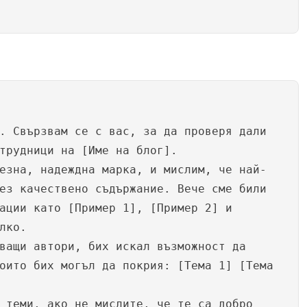
. Свързвам се с вас, за да проверя дали
трудници на [Име на блог].
езна, надеждна марка, и мислим, че най-
ез качествено съдържание. Вече сме били
ации като [Пример 1], [Пример 2] и
лко.
ващи автори, бих искал възможност да
оито бих могъл да покрия: [Тема 1] [Тема
 теми, ако не мислите, че те са добро