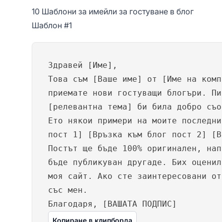
10 Шаблони за имейли за гостуване в блог
Шаблон #1
Здравей [Име],
Това съм [Ваше име] от [Име на комп
приемате нови гостуващи блогъри. Пи
[релевантна тема] би била добро съо
Ето някои примери на моите последни
пост 1] [Връзка към блог пост 2] [В
Постът ще бъде 100% оригинален, нап
бъде публикуван другаде. Бих оценил
моя сайт. Ако сте заинтересовани от
със мен.
Благодаря, [ВАШАТА ПОДПИС]
Копиране в клипборда