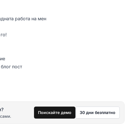
удната работа на мен
го!
ние
 блог пост
и?
Поискайте демо
30 дни безплатно
 сами.