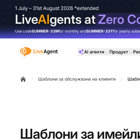
1 July – 31st August 2026 *extended
Live
AI
gents at
Zero C
Use code
SUMMER-33M
for monthly and
SUMMER-33Y
for yearly subs
:site.title
AI агенти
Продукт
Ре
/
/
Шаблони за обслужване на клиенти
Шабло
Home
Шаблони за имейли