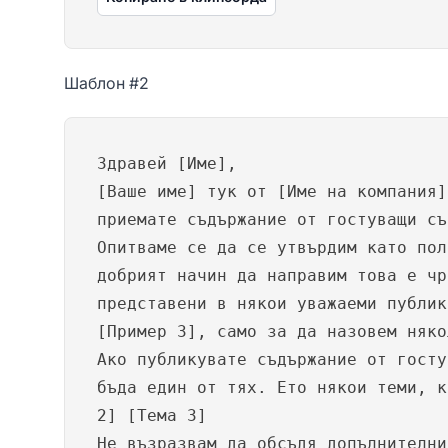
Шаблон #2
Здравей [Име],
[Ваше име] тук от [Име на компания]
приемате съдържание от гостуващи съ
Опитваме се да се утвърдим като пол
добрият начин да направим това е чр
представени в някои уважаеми публик
[Пример 3], само за да назовем няко
Ако публикувате съдържание от госту
бъда един от тях. Ето някои теми, к
2] [Тема 3]
Не възразвам да обсъдя допълнителни