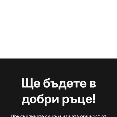
Ще бъдете в
добри ръце!
Присъединете се към нашата общност от