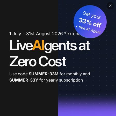
Get your
33% off
+ free AI Agent
1 July – 31st August 2026 *extended
Live
AI
gents at
Zero Cost
Use code
SUMMER-33M
for monthly and
SUMMER-33Y
for yearly subscription