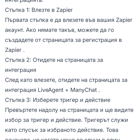
Стъпка 1: Влезте в Zapier
Първата стъпка е да влезете във вашия Zapier
акаунт. Ако нямате такъв, можете да го
създадете от
страницата за регистрация в
Zapier
.
Стъпка 2: Отидете на страницата за
интеграция
След като влезете, отидете на
страницата за
интеграция LiveAgent + ManyChat
.
Стъпка 3: Изберете тригер и действие
Превъртете надолу на страницата и ще видите
избор за тригер и действие. Тригерът служи
като спусък за избраното действие. Това
означава, че когато нещо се случи в един