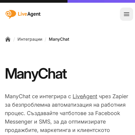
:site.title
Отв
/
/
Интеграции
ManyChat
Home
ManyChat
ManyChat се интегрира с
LiveAgent
чрез Zapier
за безпроблемна автоматизация на работния
процес. Създавайте чатботове за Facebook
Messenger и SMS, за да оптимизирате
продажбите, маркетинга и клиентското