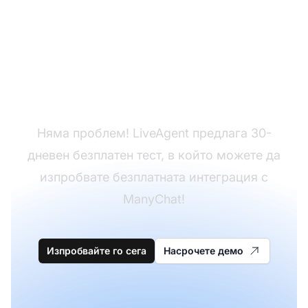
Все още нямате
LiveAgent?
Няма проблем! LiveAgent предлага 30-
дневен безплатен тест, в който можете да
изпробвате безплатната интеграция с
ManyChat!
Изпробвайте го сега
Насрочете демо