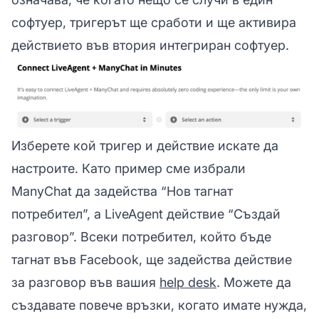
софтуер, тригерът ще сработи и ще активира
действието във втория интегриран софтуер.
Изберете кой тригер и действие искате да
настроите. Като пример сме избрали
ManyChat да задейства “Нов тагнат
потребител”, а LiveAgent действие “Създай
разговор”. Всеки потребител, който бъде
тагнат във Facebook, ще задейства действие
за разговор във вашия
help desk
. Можете да
създавате повече връзки, когато имате нужда,