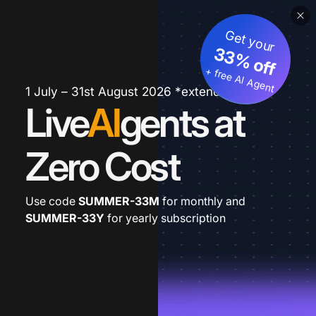
Get your
33% off
+ free AI Agent
1 July – 31st August 2026 *extended
Live
AI
gents at
Zero Cost
Use code
SUMMER-33M
for monthly and
SUMMER-33Y
for yearly subscription