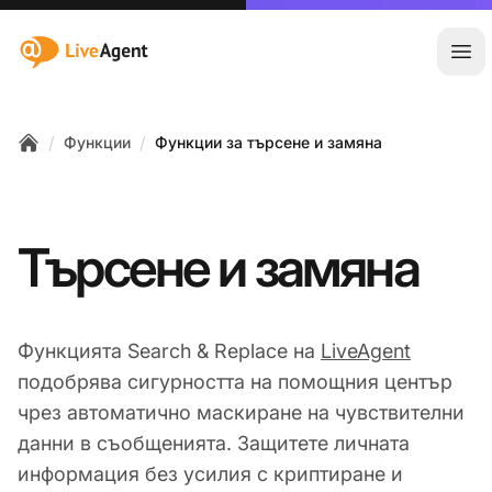
:site.title
Отв
/
/
Функции
Функции за търсене и замяна
Home
Търсене и замяна
Функцията Search & Replace на
LiveAgent
подобрява сигурността на помощния център
чрез автоматично маскиране на чувствителни
данни в съобщенията. Защитете личната
информация без усилия с криптиране и