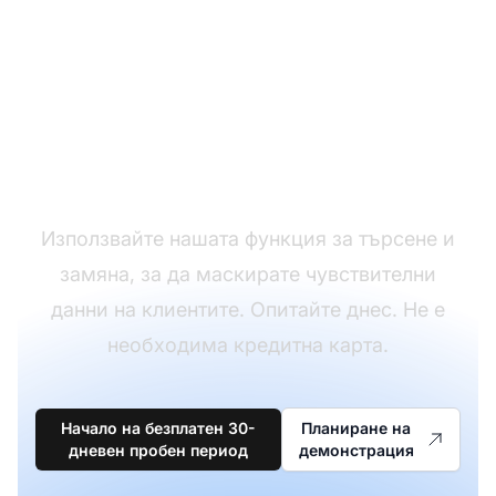
Криптирайте
чувствителни данни с
лекота
Използвайте нашата функция за търсене и
замяна, за да маскирате чувствителни
данни на клиентите. Опитайте днес. Не е
необходима кредитна карта.
Начало на безплатен 30-
Планиране на
дневен пробен период
демонстрация