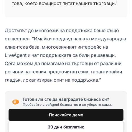
това, което всъщност питат нашите търговци."
Достъпът до многоезична поддръжка беше също
съществен. “Имайки предвид нашата международна
клиентска база, многоезичният интерфейс на
LiveAgent и чат поддръжката са били решаващи.
Сега можем да помагаме на търговци от различни
региони на техния предпочитан език, гарантирайки
гладък, локализиран опит на поддръжка.”
Готови ли сте да надградите бизнеса си?
Пробвайте LiveAgent безплатно и се убедете сами.
Поискайте демо
30 дни безплатно