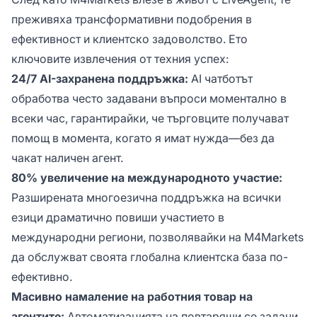
преживяха трансформативни подобрения в
ефективност и клиентско задоволство. Ето
ключовите извлечения от техния успех:
24/7 AI-захранена поддръжка:
AI чатботът
обработва често задавани въпроси моментално в
всеки час, гарантирайки, че търговците получават
помощ в момента, когато я имат нужда—без да
чакат наличен агент.
80% увеличение на международното участие:
Разширената многоезична поддръжка на всички
езици драматично повиши участието в
международни региони, позволявайки на M4Markets
да обслужват своята глобална клиентска база по-
ефективно.
Масивно намаление на работния товар на
агентите:
Автоматизацията на повтарящи се задачи