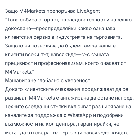
Защо M4Markets препоръчва LiveAgent
“Това събира скорост, последователност и човешко
докосване—преопределяйки какво означава
клиентския сервиз в индустрията на търговията.
Защото ни позволява да бъдем там за нашите
клиенти всеки път, навсякъде—със същата
прецизност и професионализъм, които очакват от
M4Markets.”
Мащабиране глобално с увереност
Докато клиентските очаквания продължават да се
развиват, M4Markets е ангажирана да остане напред.
Техните следващи стъпки включват разширяване на
каналите за поддръжка с WhatsApp и подобрени
възможности на кол центъра, гарантирайки, че
могат да отговорят на търговци навсякъде, където