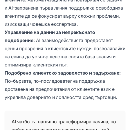
и AI-захранена първа линия поддръжка освободиха
агентите да се фокусират върху сложни проблеми,
изискващи човешка експертиза.
Управление на данни за непрекъснато
подобрение:
AI взаимодействията предоставят
ценни прозрения в клиентските нужди, позволявайки
на екипа да усъвършенства своята база знания и
оптимизира клиентския път.
Подобрено клиентско задоволство и задържане:
По-бързата, по-последователна поддръжка
доставена на предпочитания от клиентите език е
укрепила доверието и лоялността сред търговци.
AI чатботът напълно трансформира начина, по
който се свързваме с нашите клиенти—той