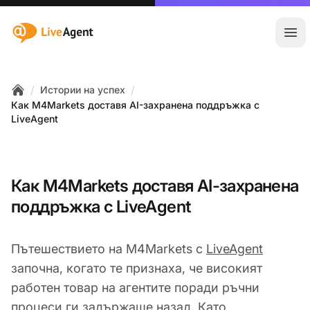
:site.title
Отв
/
/
Истории на успех
Home
Как M4Markets доставя AI-захранена поддръжка с
LiveAgent
Как M4Markets доставя AI-захранена
поддръжка с LiveAgent
Пътешествието на M4Markets с
LiveAgent
започна, когато те признаха, че високият
работен товар на агентите поради ръчни
процеси ги задържаше назад. Като