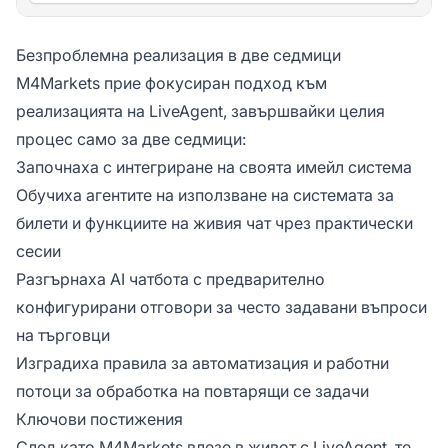
Безпроблемна реализация в две седмици
M4Markets прие фокусиран подход към
реализацията на LiveAgent, завършвайки целия
процес само за две седмици:
Започнаха с интегриране на своята имейл система
Обучиха агентите на използване на системата за
билети и функциите на живия чат чрез практически
сесии
Разгърнаха AI чатбота с предварително
конфигурирани отговори за често задавани въпроси
на търговци
Изградиха правила за автоматизация и работни
потоци за обработка на повтарящи се задачи
Ключови постижения
След като M4Markets влезе в живот с LiveAgent, те