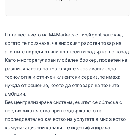
Пътешествието на M4Markets с LiveAgent започна,
когато те признаха, че високият работен товар на
агентите поради ръчни процеси ги задържаше назад.
Като многорегулиран глобален брокер, посветен на
разширяването на търговците чрез авангардна
технология и отличен клиентски сервиз, те имаха
нужда от решение, което да отговаря на техните
амбиции.
Без централизирана система, екипът се сблъска с
предизвикателства при поддържането на
последователно качество на услугата в множество
комуникационни канали. Те идентифицираха