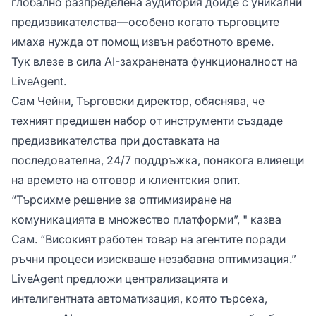
глобално разпределена аудитория дойде с уникални
предизвикателства—особено когато търговците
имаха нужда от помощ извън работното време.
Тук влезе в сила AI-захранената функционалност на
LiveAgent.
Сам Чейни, Търговски директор, обяснява, че
техният предишен набор от инструменти създаде
предизвикателства при доставката на
последователна, 24/7 поддръжка, понякога влияещи
на времето на отговор и клиентския опит.
“Търсихме решение за оптимизиране на
комуникацията в множество платформи”, " казва
Сам. “Високият работен товар на агентите поради
ръчни процеси изискваше незабавна оптимизация.”
LiveAgent предложи централизацията и
интелигентната автоматизация, която търсеха,