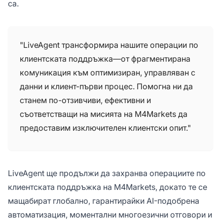
са.
"LiveAgent трансформира нашите операции по
клиентската поддръжка—от фрагментирана
комуникация към оптимизиран, управляван с
данни и клиент-първи процес. Помогна ни да
станем по-отзивчиви, ефективни и
съответстващи на мисията на M4Markets да
предоставим изключителен клиентски опит."
LiveAgent ще продължи да захранва операциите по
клиентската поддръжка на M4Markets, докато те се
мащабират глобално, гарантирайки AI-подобрена
автоматизация, моментални многоезични отговори и