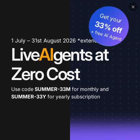
Get your
33% off
+ free AI Agent
1 July – 31st August 2026 *extended
Live
AI
gents at
Zero Cost
Use code
SUMMER-33M
for monthly and
SUMMER-33Y
for yearly subscription