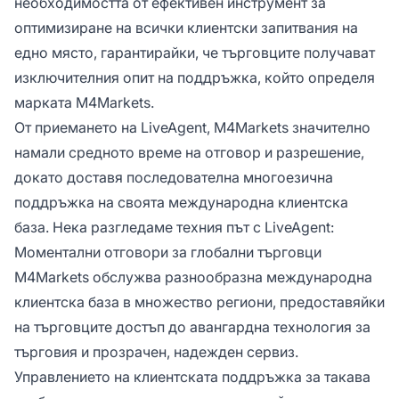
необходимостта от ефективен инструмент за
оптимизиране на всички клиентски запитвания на
едно място, гарантирайки, че търговците получават
изключителния опит на поддръжка, който определя
марката M4Markets.
От приемането на LiveAgent, M4Markets значително
намали средното време на отговор и разрешение,
докато доставя последователна многоезична
поддръжка на своята международна клиентска
база. Нека разгледаме техния път с LiveAgent:
Моментални отговори за глобални търговци
M4Markets обслужва разнообразна международна
клиентска база в множество региони, предоставяйки
на търговците достъп до авангардна технология за
търговия и прозрачен, надежден сервиз.
Управлението на клиентската поддръжка за такава