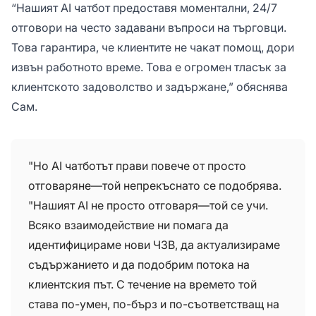
“Нашият AI чатбот предоставя моментални, 24/7
отговори на често задавани въпроси на търговци.
Това гарантира, че клиентите не чакат помощ, дори
извън работното време. Това е огромен тласък за
клиентското задоволство и задържане,” обяснява
Сам.
"Но AI чатботът прави повече от просто
отговаряне—той непрекъснато се подобрява.
"Нашият AI не просто отговаря—той се учи.
Всяко взаимодействие ни помага да
идентифицираме нови ЧЗВ, да актуализираме
съдържанието и да подобрим потока на
клиентския път. С течение на времето той
става по-умен, по-бърз и по-съответстващ на