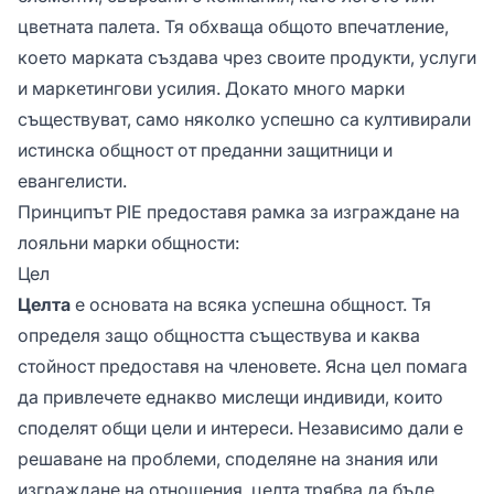
цветната палета. Тя обхваща общото впечатление,
което марката създава чрез своите продукти, услуги
и маркетингови усилия. Докато много марки
съществуват, само няколко успешно са култивирали
истинска общност от преданни защитници и
евангелисти.
Принципът PIE предоставя рамка за изграждане на
лояльни марки общности:
Цел
Целта
е основата на всяка успешна общност. Тя
определя защо общността съществува и каква
стойност предоставя на членовете. Ясна цел помага
да привлечете еднакво мислещи индивиди, които
споделят общи цели и интереси. Независимо дали е
решаване на проблеми, споделяне на знания или
изграждане на отношения, целта трябва да бъде