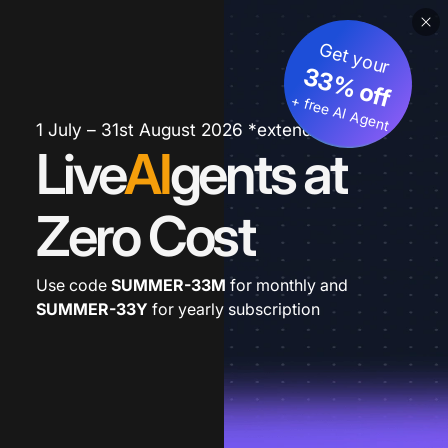
Get your
33% off
+ free AI Agent
1 July – 31st August 2026 *extended
Live
AI
gents at
Zero Cost
Use code
SUMMER-33M
for monthly and
SUMMER-33Y
for yearly subscription