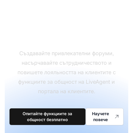
Изградете
процъфтяваща
клиентска общност
Създавайте привлекателни форуми,
насърчавайте сътрудничеството и
повишете лояльността на клиентите с
функциите за общност на LiveAgent и
портала на клиентите.
Опитайте функциите за
Научете
общност безплатно
повече