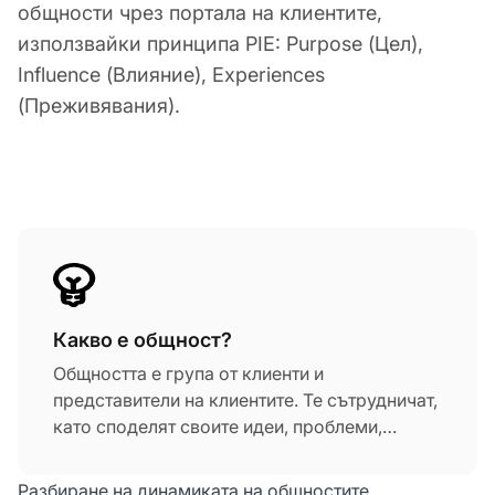
общности чрез портала на клиентите,
използвайки принципа PIE: Purpose (Цел),
Influence (Влияние), Experiences
(Преживявания).
Какво е общност?
Общността е група от клиенти и
представители на клиентите. Те сътрудничат,
като споделят своите идеи, проблеми,
въпроси и информация. Хората в общността
си помагат един на друг, когда е
Разбиране на динамиката на общностите