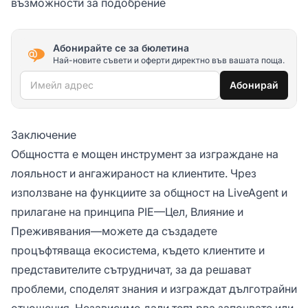
възможности за подобрение
Абонирайте се за бюлетина
Най-новите съвети и оферти директно във вашата поща.
Имейл адрес
Абонирай
Заключение
Общността е мощен инструмент за изграждане на
лояльност и ангажираност на клиентите. Чрез
използване на функциите за общност на LiveAgent и
прилагане на принципа PIE—Цел, Влияние и
Преживявания—можете да създадете
процъфтяваща екосистема, където клиентите и
представителите сътрудничат, за да решават
проблеми, споделят знания и изграждат дълготрайни
отношения. Независимо дали тепърва започвате или