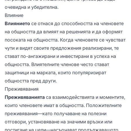
очевидна и убедителна.
Влияние
Влиянието
се отнася до способността на членовете
на общността да влияят на решенията и да оформят
посоката на общността. Когда членовете се чувстват
чути и видят своите предложения реализирани, те
стават по-ангажирани и инвестирани в успеха на
общността. Влиятелните членове често стават
защитници на марката, които популяризират
общността пред други.
Преживявания
Преживяванията
са взаимодействията и моментите,
които членовете имат в общността. Положителните
преживявания—като получаване на полезни
отговори, установяване на значими връзки или
постигане на цели—насърчават продължаващото