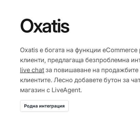
Oxatis
Oxatis е богата на функции eCommerce 
клиенти, предлагаща безпроблемна инт
live chat
за повишаване на продажбите 
клиентите. Лесно добавете бутон за ча
магазин с LiveAgent.
Родна интеграция