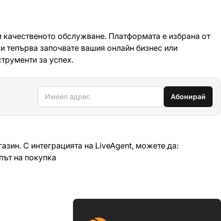
м качественото обслужване. Платформата е избрана от
и тепърва започвате вашия онлайн бизнес или
трументи за успех.
Имейл адрес
Абонирай
азин. С интеграцията на LiveAgent, можете да:
път на покупка