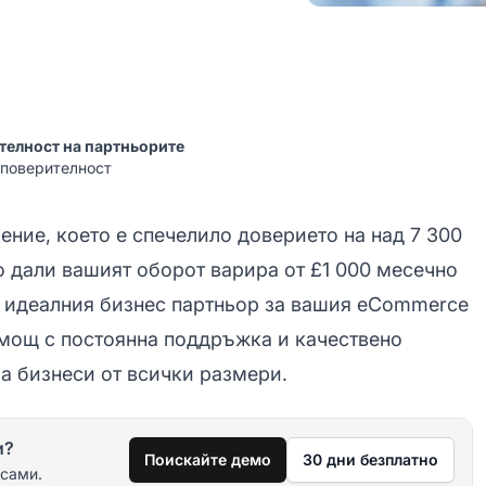
телност на партньорите
 поверителност
ение, което е спечелило доверието на над 7 300
 дали вашият оборот варира от £1 000 месечно
я идеалния бизнес партньор за вашия eCommerce
 мощ с постоянна поддръжка и качествено
за бизнеси от всички размери.
и?
Поискайте демо
30 дни безплатно
 сами.