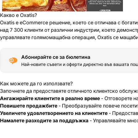
Какво е Oxatis?
Oxatis е eCommerce решение, което се отличава с богат
над 7 300 клиенти от различни индустрии, което демонс
управлявате голямомащабна операция, Oxatis се мащаби
Абонирайте се за бюлетина
Най-новите съвети и оферти директно във вашата пощ
Как можете да го използвате?
Започнете да предоставяте отличното клиентско обслужван
Ангажирайте клиентите в реално време
- Отговорете на
Повишете продажбите
- Преобразувайте повече посети
Увеличете удовлетворението на клиентите
- Предостав
Намалете разходите за поддръжка
- Управлявайте мно