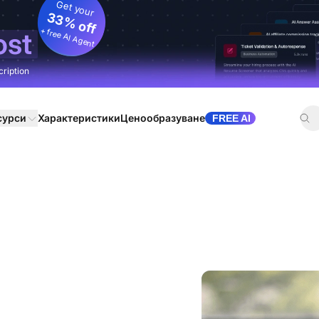
Get your
33% off
+ free AI Agent
ost
cription
сурси
Характеристики
Ценообразуване
FREE AI