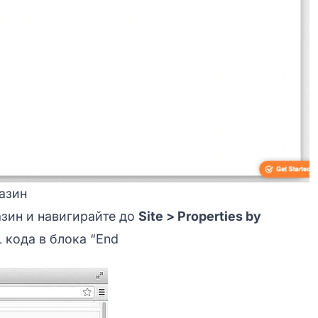
газин
азин и навигирайте до
Site > Properties by
L кода в блока “End