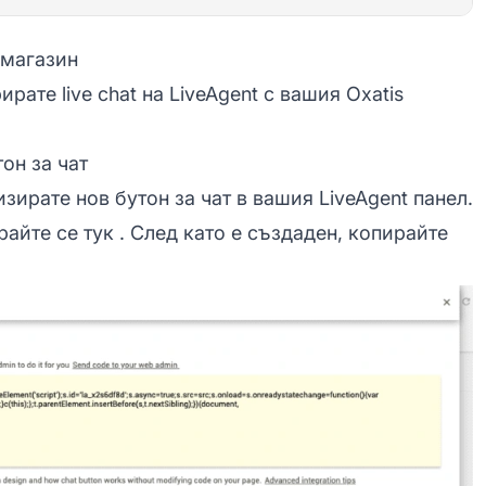
 магазин
рате live chat на LiveAgent с вашия Oxatis
он за чат
зирате нов бутон за чат в вашия LiveAgent панел.
райте се тук
. След като е създаден, копирайте