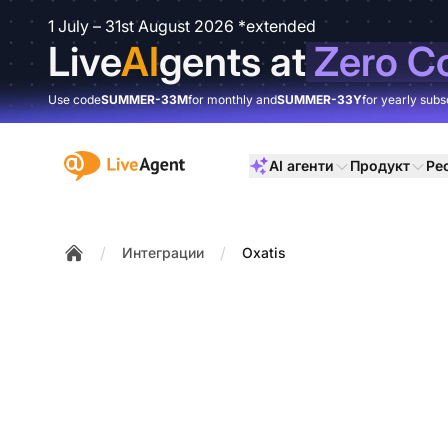
1 July – 31st August 2026 *extended
Live
AI
gents at
Zero C
Use code
SUMMER-33M
for monthly and
SUMMER-33Y
for yearly subs
:site.title
AI агенти
Продукт
Ре
/
/
Интеграции
Oxatis
Home