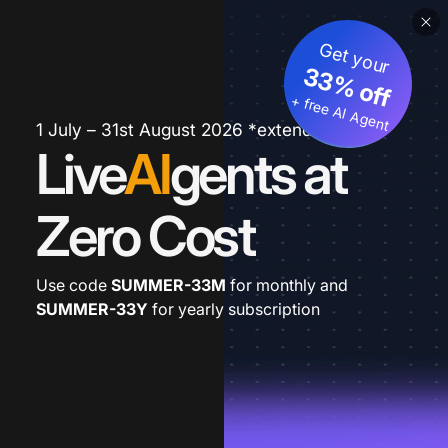
Get your
33% off
+ free AI Agent
1 July – 31st August 2026 *extended
Live
AI
gents at
Zero Cost
Use code
SUMMER-33M
for monthly and
SUMMER-33Y
for yearly subscription