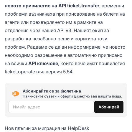
новото привилегие на API ticket.transfer
, временни
проблеми възникнаха при присвояване на билети на
агенти или прехвърлянето им в рамките на
отделения чрез нашия API v3. Нашият екип за
разработка незабавно реши и коригира този
проблем. Радваме се да ви информираме, че новото
необходимо разрешение е автоматично приписано
на всички
API ключове
, които вече имат привилегия
ticket.operate във версия 5.54.
Абонирайте се за бюлетина
Най-новите съвети и оферти директно във вашата поща.
Имейл адрес
Абонирай
Нов плъгин за миграция на HelpDesk