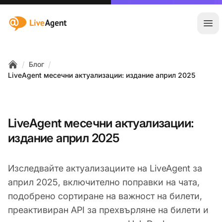
:site.title
Отв
/
/
Блог
Home
LiveAgent месечни актуализации: издание април 2025
LiveAgent месечни актуализации:
издание април 2025
Изследвайте актуализациите на LiveAgent за
април 2025, включително поправки на чата,
подобрено сортиране на важност на билети,
преактивиран API за прехвърляне на билети и