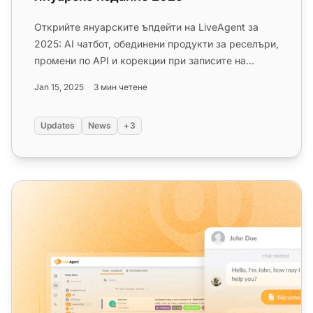
Открийте януарските ъпдейти на LiveAgent за
2025: AI чатбот, обединени продукти за реселъри,
промени по API и корекции при записите на
разговори. Вижте какво пр...
Jan 15, 2025
3 мин четене
Updates
News
+3
LiveAgent месечни актуализации: издание юли 2025