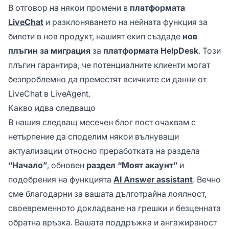
В отговор на някои промени в
платформата
LiveChat
и разклоняването на нейната функция за
билети в нов продукт, нашият екип създаде
нов
плъгин за миграция
за
платформата HelpDesk
. Този
плъгин гарантира, че потенциалните клиенти могат
безпроблемно да преместят всичките си данни от
LiveChat в LiveAgent.
Какво идва следващо
В нашия следващ месечен блог пост очаквам с
нетърпение да споделим някои вълнуващи
актуализации относно преработката на раздела
“Начало”
, обновен
раздел “Моят акаунт”
и
подобрения на функцията
AI Answer assistant
. Вечно
сме благодарни за вашата дълготрайна лоялност,
своевременното докладване на грешки и безценната
обратна връзка. Вашата поддръжка и ангажираност