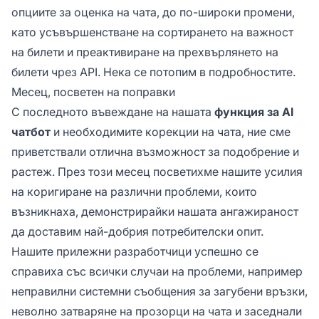
опциите за оценка на чата, до по-широки промени,
като усъвършенстване на сортирането на важност
на билети и преактивиране на прехвърлянето на
билети чрез API. Нека се потопим в подробностите.
Месец, посветен на поправки
С последното въвеждане на нашата
функция за AI
чатбот
и необходимите корекции на чата, ние сме
приветствали отлична възможност за подобрение и
растеж. През този месец посветихме нашите усилия
на коригиране на различни проблеми, които
възникнаха, демонстрирайки нашата ангажираност
да доставим най-добрия потребителски опит.
Нашите прилежни разработчици успешно се
справиха със всички случаи на проблеми, например
неправилни системни съобщения за загубени връзки,
неволно затваряне на прозорци на чата и заседнали