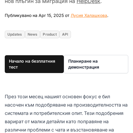
нов плъгин за миграция на
HelpDesk
.
Apr 15, 202
Публикувано на Apr 15, 2025 от
Лусия Халашкова
.
Updates
News
Product
API
Начало на безплатния
Планиране на
тест
демонстрация
През този месец нашият основен фокус е бил
насочен към подобряване на производителността на
системата и потребителския опит. Тези подобрения
варират от малки детайли като поправяне на
различни проблеми с чата и възстановяване на