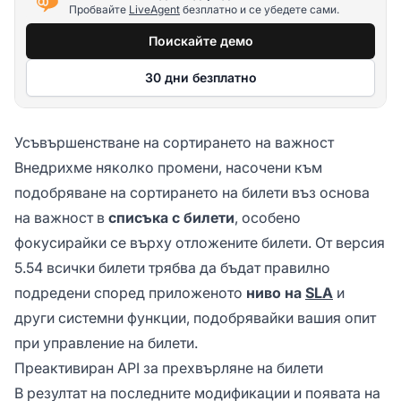
Пробвайте
LiveAgent
безплатно и се убедете сами.
Поискайте демо
30 дни безплатно
Усъвършенстване на сортирането на важност
Внедрихме няколко промени, насочени към
подобряване на сортирането на билети въз основа
на важност в
списъка с билети
, особено
фокусирайки се върху отложените билети. От версия
5.54 всички билети трябва да бъдат правилно
подредени според приложеното
ниво на
SLA
и
други системни функции, подобрявайки вашия опит
при управление на билети.
Преактивиран API за прехвърляне на билети
В резултат на последните модификации и появата на