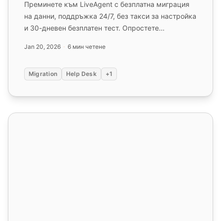
Преминете към LiveAgent с безплатна миграция
на данни, поддръжка 24/7, без такси за настройка
и 30-дневен безплатен тест. Опростете
поддръжката и повишете ефект...
Jan 20, 2026
6 мин четене
Migration
Help Desk
+1
Мигрирайте от LiveHelpNow към LiveAgent - Безплат