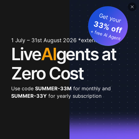
Get your
33% off
+ free AI Agent
1 July – 31st August 2026 *extended
Live
AI
gents at
Zero Cost
Use code
SUMMER-33M
for monthly and
SUMMER-33Y
for yearly subscription