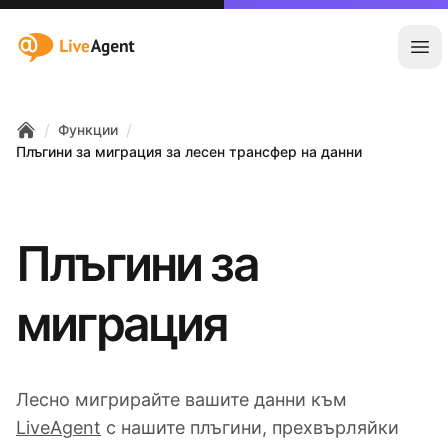
:site.title
Отв
/
/
Функции
Home
Плъгини за миграция за лесен трансфер на данни
Плъгини за
миграция
Лесно мигрирайте вашите данни към
LiveAgent
с нашите плъгини, прехвърляйки