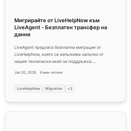
Мигрирайте от LiveHelpNow към
LiveAgent - Безплатен трансфер на
данни
LiveAgent предлага безплатна миграция от
LiveHelpNow, която се изпълнява напълно от
нашия технически екип за поддръжка.
Мигрирайте вашите данни от LiveHelpNow д...
Jan 20, 2026
6 мин четене
LiveHelpNow
Migration
+2
Мигрирайте от LiveChat към LiveAgent - Безплатен т