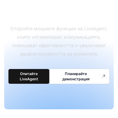
клиентската
поддръжка
Откройте мощните функции на LiveAgent,
които оптимизират комуникацията,
повишават ефективността и увеличават
удовлетвореността на клиентите.
Опитайте
Планирайте
LiveAgent
демонстрация