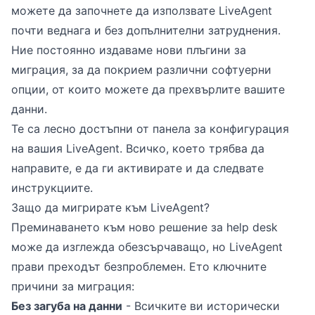
можете да започнете да използвате LiveAgent
почти веднага и без допълнителни затруднения.
Ние постоянно издаваме нови плъгини за
миграция, за да покрием различни софтуерни
опции, от които можете да прехвърлите вашите
данни.
Те са лесно достъпни от панела за конфигурация
на вашия LiveAgent. Всичко, което трябва да
направите, е да ги активирате и да следвате
инструкциите.
Защо да мигрирате към LiveAgent?
Преминаването към ново решение за help desk
може да изглежда обезсърчаващо, но LiveAgent
прави преходът безпроблемен. Ето ключните
причини за миграция:
Без загуба на данни
- Всичките ви исторически