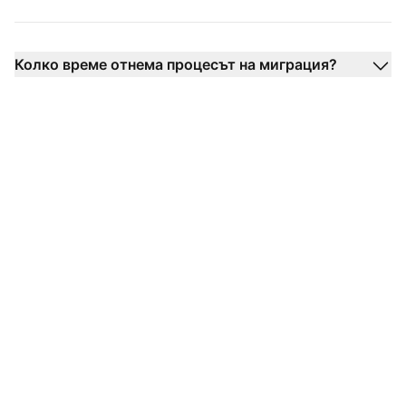
Колко време отнема процесът на миграция?
Трансформирайте
вашия опит с