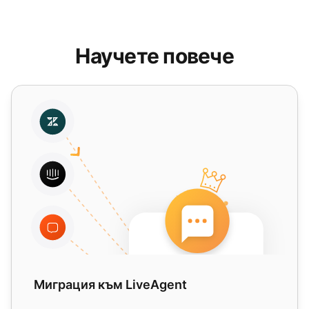
Научете повече
Миграция към LiveAgent
Миграция към LiveAgent