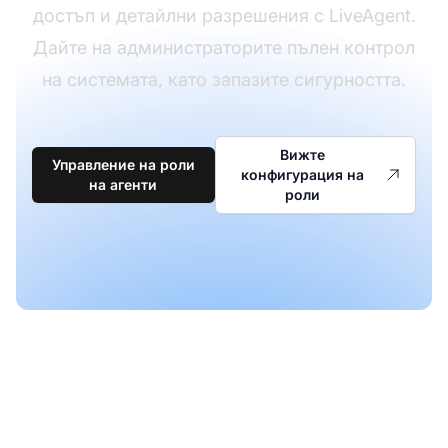
достъп и детайлни разрешения с LiveAgent.
Дайте на администраторите пълен контрол
на системата, като запазите сигурността.
Вижте
Управление на роли
конфигурация на
на агенти
роли