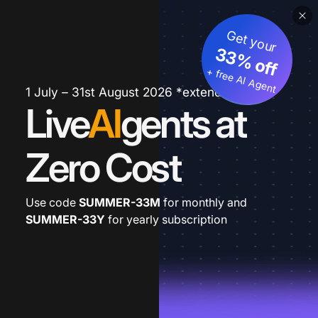
Get your
33% off
+ free AI Agent
1 July – 31st August 2026 *extended
Live
AI
gents at
Zero Cost
Use code
SUMMER-33M
for monthly and
SUMMER-33Y
for yearly subscription