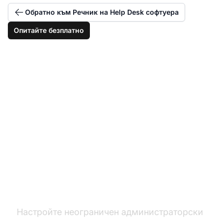
Обратно към Речник на Help Desk софтуера
Опитайте безплатно
Конфигурирайте
гъвкави роли и
разрешения на агенти
Настройте неограничен администраторски