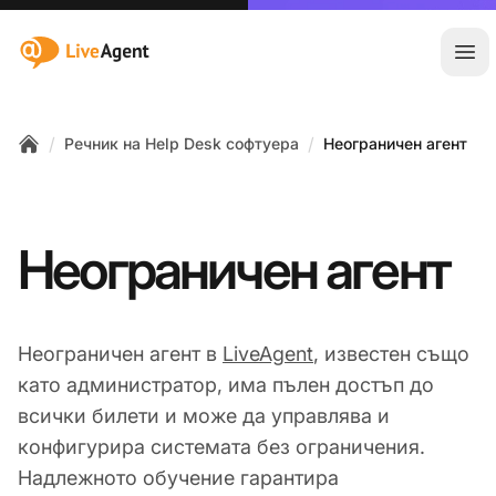
:site.title
Отв
/
/
Речник на Help Desk софтуера
Неограничен агент
Home
Неограничен агент
Неограничен агент в
LiveAgent
, известен също
като администратор, има пълен достъп до
всички билети и може да управлява и
конфигурира системата без ограничения.
Надлежното обучение гарантира