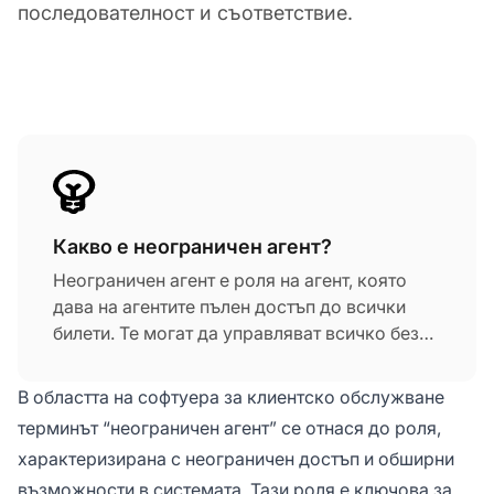
последователност и съответствие.
Какво е неограничен агент?
Неограничен агент е роля на агент, която
дава на агентите пълен достъп до всички
билети. Те могат да управляват всичко без
никакви ограничения, тъй като не са
ограничени до определена група или
В областта на софтуера за клиентско обслужване
организация. В LiveAgent се нарича
терминът “неограничен агент” се отнася до роля,
администратор. Администраторът може да
характеризирана с неограничен достъп и обширни
управлява всичко и също така да
възможности в системата. Тази роля е ключова за
конфигурира системата.