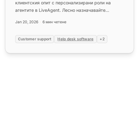
клиентския опит с персонализирани роли на
агентите в LiveAgent. Лесно назначавайте
специализирани роли, за да оптимизира...
Jan 20, 2026
6 мин четене
Customer support
Help desk software
+2