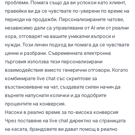
проблеми. Помага също да ви успокои като клиент,
правейки ви да се чувствате по-уверени по време на
периоди на продажби. Персонализираните чатове,
независимо дали са управлявани от AI или от реални
хора, отговарят на вашите уникални въпроси и
нужди. Този личен подход ви помага да се чувствате
ценни и разбрани. Съвременната електронна
търговия използва тези персонализирани
взаимодействия вместо генерични отговори. Когато
комбинирате live chat със скриптове за
възстановяване на чат, създавате силен начин да
върнете напуснати колички и да подобрите
процентите на конверсия.
Насоки в реално време за по-висока конверсия
Чрез поставяне на live chat директно на страницата
на касата, брандовете ви дават помощ в реално