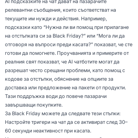
AI подсказките на чат дават на пазарачите
релевантни съобщения, които съответстват на
текущите им нужди и действия. Например,
подсказки като “Нужна ли ви помощ при прилагане
на отстъпката си за Black Friday?” или “Мога ли да
отговоря на въпроси преди касата?” показват, че сте
готови да помогнете. Проучванията и примерите от
реалния свят показват, че AI чатботите могат да
разрешат често срещани проблеми, като помощ с
кодове за отстъпки, обяснение на опциите за
доставка или предложение на пакети от продукти.
Тази поддръжка води до повече пазарачи
завършващи покупките.
За Black Friday можете да следвате тези стъпки:
Настройте тригери на чат да се активират след 30–
60 секунди неактивност при касата.