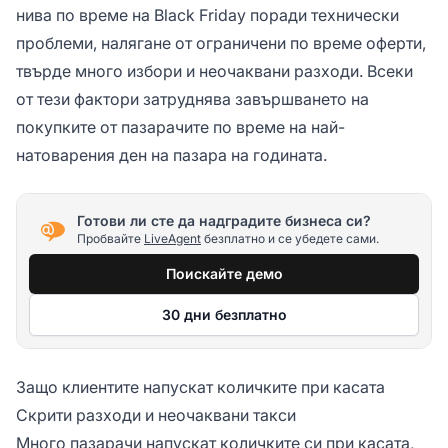
нива по време на Black Friday поради технически
проблеми, налягане от ограничени по време оферти,
твърде много избори и неочаквани разходи. Всеки
от тези фактори затруднява завършването на
покупките от пазарачите по време на най-
натоварения ден на пазара на годината.
Готови ли сте да надградите бизнеса си?
Пробвайте
LiveAgent
безплатно и се убедете сами.
Поискайте демо
30 дни безплатно
Защо клиентите напускат количките при касата
Скрити разходи и неочаквани такси
Много пазарачи напускат количките си при касата,