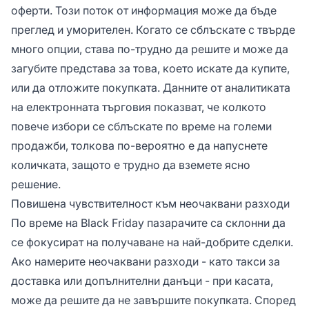
оферти. Този поток от информация може да бъде
преглед и уморителен. Когато се сблъскате с твърде
много опции, става по-трудно да решите и може да
загубите представа за това, което искате да купите,
или да отложите покупката. Данните от аналитиката
на електронната търговия показват, че колкото
повече избори се сблъскате по време на големи
продажби, толкова по-вероятно е да напуснете
количката, защото е трудно да вземете ясно
решение.
Повишена чувствителност към неочаквани разходи
По време на Black Friday пазарачите са склонни да
се фокусират на получаване на най-добрите сделки.
Ако намерите неочаквани разходи - като такси за
доставка или допълнителни данъци - при касата,
може да решите да не завършите покупката. Според