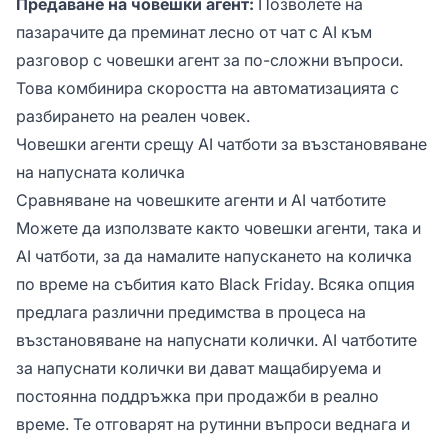
Предаване на човешки агент:
Позволете на
пазарачите да преминат лесно от чат с AI към
разговор с човешки агент за по-сложни въпроси.
Това комбинира скоростта на автоматизацията с
разбирането на реален човек.
Човешки агенти срещу AI чатботи за възстановяване
на напусната количка
Сравняване на човешките агенти и AI чатботите
Можете да използвате както човешки агенти, така и
AI чатботи, за да намалите напускането на количка
по време на събития като Black Friday. Всяка опция
предлага различни предимства в процеса на
възстановяване на напуснати колички. AI чатботите
за напуснати колички ви дават мащабируема и
постоянна поддръжка при продажби в реално
време. Те отговарят на рутинни въпроси веднага и