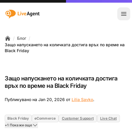
:site.title
Отв
/
/
Блог
Home
Защо напускането на количката достига връх по време на
Black Friday
Защо напускането на количката достига
връх по време на Black Friday
Jan 20, 2026
Публикувано на Jan 20, 2026 от
Lilia Savko
.
Black Friday
eCommerce
Customer Support
Live Chat
+1 Покажи още