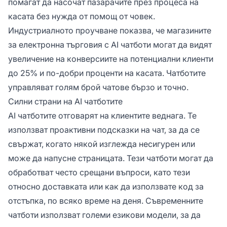
помагат да насочат пазарачите през процеса на
касата без нужда от помощ от човек.
Индустриалното проучване показва, че магазините
за електронна търговия с AI чатботи могат да видят
увеличение на конверсиите на потенциални клиенти
до 25% и по-добри проценти на касата. Чатботите
управляват голям брой чатове бързо и точно.
Силни страни на AI чатботите
AI чатботите отговарят на клиентите веднага. Те
използват проактивни подсказки на чат, за да се
свържат, когато някой изглежда несигурен или
може да напусне страницата. Тези чатботи могат да
обработват често срещани въпроси, като тези
относно доставката или как да използвате код за
отстъпка, по всяко време на деня. Съвременните
чатботи използват големи езикови модели, за да