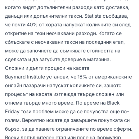
когато видят допълнителни разходи като доставка,
данъци или допълнителни такси. Statista съобщава,
че почти 40% от хората напускат количките си след
откритие на тези неочаквани разходи. Когато се
сблъскате с неочаквани такси на последния етап,
може да започнете да съмнявате стойността на
сделката и да загубите доверие в магазина.
Сложни и дълги процеси на касата
Baymard Institute установи, че 18% от американските
онлайн пазарачи напускат количките си, защото
процесът на касата изглежда твърде сложен или
отнема твърде много време. По време на Black
Friday този проблем може да се почувства още по-
голям. Вероятно искате да завършите покупката си
бързо, за да хванете ограничените по време оферти.
Всеки допълнителен етап или поле на формуляр