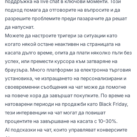
поддръжка на live chat в ключови моменти. Този
подход помага да отговорите на въпросите и да
разрешите проблемите преди пазарачите да решат
да напуснат.
Можете да настроите тригери за ситуации като
когато някой остане неактивен на страницата на
касата дълго време, опита да плати няколко пъти без
успех, или премести курсора към затваряне на
браузъра. Много платформи за електронна търговия
установиха, че изпращането на персонализирани и
своевременни съобщения на чат може да помогне
на повече хора да завършат покупките. По време на
натоварени периоди на продажби като Black Friday,
тези интервенции на чат могат да повишат
процентите на завършване на касата с 10–30%.
AI подсказки на чат, които управляват конверсиите