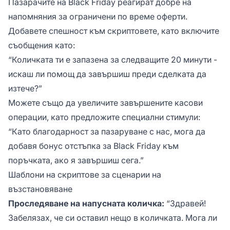
Пазарачите на Black Friday реагират добре на
напомняния за ограничени по време оферти.
Добавете спешност към скриптовете, като включите
съобщения като:
“Количката ти е запазена за следващите 20 минути -
искаш ли помощ да завършиш преди сделката да
изтече?”
Можете също да увеличите завършените касови
операции, като предложите специални стимули:
“Като благодарност за пазаруване с нас, мога да
добавя бонус отстъпка за Black Friday към
поръчката, ако я завършиш сега.”
Шаблони на скриптове за сценарии на
възстановяване
Проследяване на напусната количка:
“Здравей!
Забелязах, че си оставил нещо в количката. Мога ли