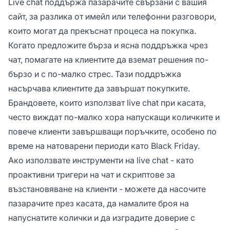
Live chat поддържа пазарачите свързани с вашия
сайт, за разлика от имейл или телефонни разговори,
които могат да прекъснат процеса на покупка.
Когато предложите бърза и ясна поддръжка чрез
чат, помагате на клиентите да вземат решения по-
бързо и с по-малко стрес. Тази поддръжка
насърчава клиентите да завършат покупките.
Брандовете, които използват live chat при касата,
често виждат по-малко хора напускащи количките и
повече клиенти завършващи поръчките, особено по
време на натоварени периоди като Black Friday.
Ако използвате инструменти на live chat - като
проактивни тригери на чат и скриптове за
възстановяване на клиенти - можете да насочите
пазарачите през касата, да намалите броя на
напуснатите колички и да изградите доверие с