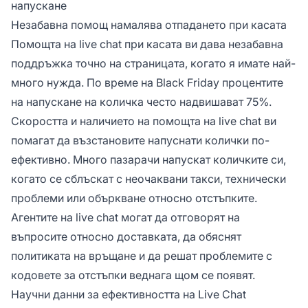
напускане
Незабавна помощ намалява отпадането при касата
Помощта на live chat при касата ви дава незабавна
поддръжка точно на страницата, когато я имате най-
много нужда. По време на Black Friday процентите
на напускане на количка често надвишават 75%.
Скоростта и наличието на помощта на live chat ви
помагат да възстановите напуснати колички по-
ефективно. Много пазарачи напускат количките си,
когато се сблъскат с неочаквани такси, технически
проблеми или объркване относно отстъпките.
Агентите на live chat могат да отговорят на
въпросите относно доставката, да обяснят
политиката на връщане и да решат проблемите с
кодовете за отстъпки веднага щом се появят.
Научни данни за ефективността на Live Chat