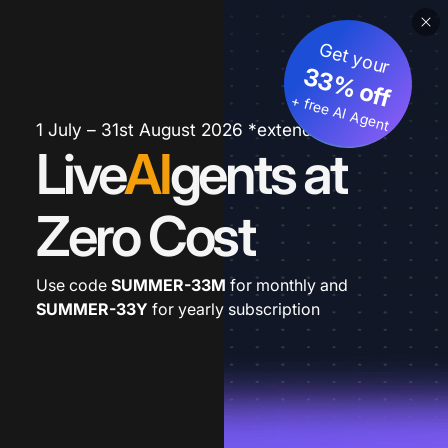
Get your
33% off
+ free AI Agent
1 July – 31st August 2026 *extended
Live
AI
gents at
Zero Cost
Use code
SUMMER-33M
for monthly and
SUMMER-33Y
for yearly subscription