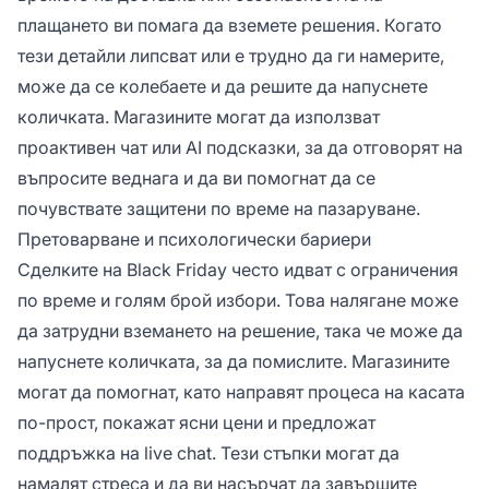
плащането ви помага да вземете решения. Когато
тези детайли липсват или е трудно да ги намерите,
може да се колебаете и да решите да напуснете
количката. Магазините могат да използват
проактивен чат или AI подсказки, за да отговорят на
въпросите веднага и да ви помогнат да се
почувствате защитени по време на пазаруване.
Претоварване и психологически бариери
Сделките на Black Friday често идват с ограничения
по време и голям брой избори. Това налягане може
да затрудни вземането на решение, така че може да
напуснете количката, за да помислите. Магазините
могат да помогнат, като направят процеса на касата
по-прост, покажат ясни цени и предложат
поддръжка на live chat. Тези стъпки могат да
намалят стреса и да ви насърчат да завършите