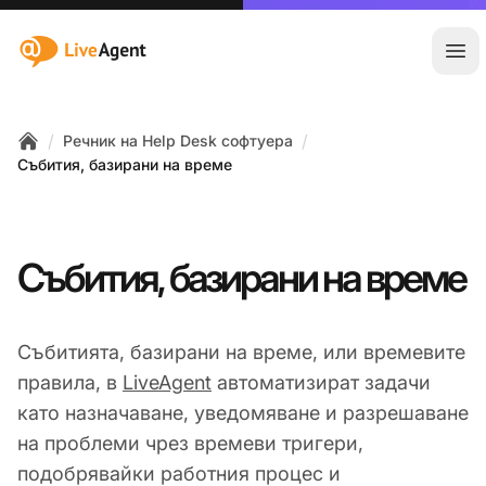
:site.title
Отв
/
/
Речник на Help Desk софтуера
Home
Събития, базирани на време
Събития, базирани на време
Събитията, базирани на време, или времевите
правила, в
LiveAgent
автоматизират задачи
като назначаване, уведомяване и разрешаване
на проблеми чрез времеви тригери,
подобрявайки работния процес и