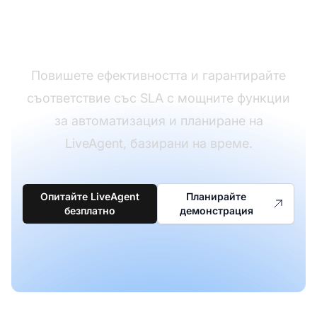
работни процеси с
времеви правила
Повишете ефективността и гарантирайте
съответствие със SLA с мощните функции
за автоматизация и планиране на
LiveAgent, базирани на време.
Опитайте LiveAgent
Планирайте
безплатно
демонстрация