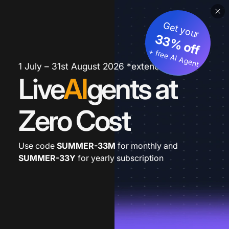
Get your
33% off
+ free AI Agent
1 July – 31st August 2026 *extended
Live
AI
gents at
Zero Cost
Use code
SUMMER-33M
for monthly and
SUMMER-33Y
for yearly subscription