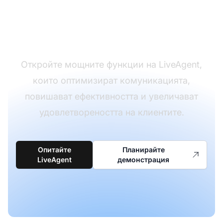
обслужването на
клиентите
Откройте мощните функции на LiveAgent,
които оптимизират комуникацията,
повишават ефективността и увеличават
удовлетвореността на клиентите.
Опитайте
Планирайте
LiveAgent
демонстрация