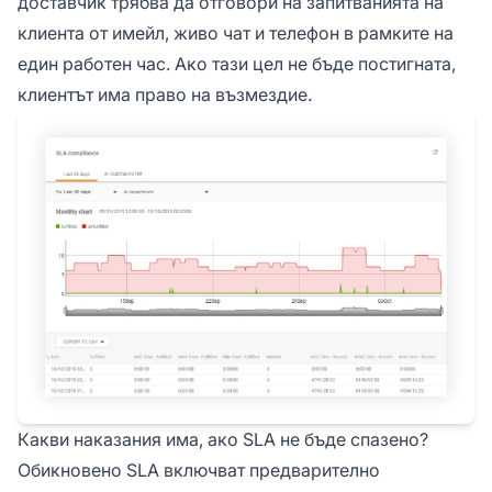
доставчик трябва да отговори на запитванията на
клиента от имейл, живо чат и телефон в рамките на
един работен час. Ако тази цел не бъде постигната,
клиентът има право на възмездие.
Какви наказания има, ако SLA не бъде спазено?
Обикновено SLA включват предварително