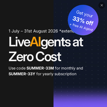
Get your
33% off
+ free AI Agent
1 July – 31st August 2026 *extended
Live
AI
gents at
Zero Cost
Use code
SUMMER-33M
for monthly and
SUMMER-33Y
for yearly subscription