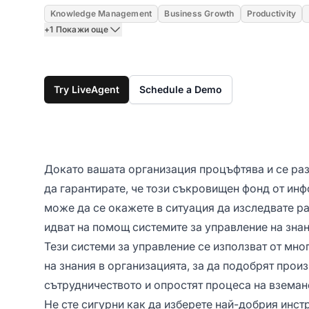
Knowledge Management
Business Growth
Productivity
+1 Покажи още
Try LiveAgent
Schedule a Demo
Докато вашата организация процъфтява и се разш
да гарантирате, че този съкровищен фонд от ин
може да се окажете в ситуация да изследвате р
идват на помощ системите за управление на знан
Тези системи за управление се използват от мно
на знания в организацията, за да подобрят прои
сътрудничеството и опростят процеса на вземан
Не сте сигурни как да изберете най-добрия инст