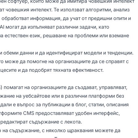
ърен софтуер, който може да имитира човешкия интелект
ат човешкия интелект. Те използват алгоритми, анализ
а обработват информация, да учат от предишни опити и
AI могат да изпълняват различни задачи, като
на естествен език, решаване на проблеми или вземане
и обеми данни и да идентифицират модели и тенденции.
то може да помогне на организациите да се справят с
цесите и да подобрят тяхната ефективност.
 помагат на организациите да създават, управляват,
ание на уебсайтове или в различни платформи без
али е въпрос за публикации в блог, статии, описания
тформите CMS предоставляват удобен интерфейс,
 редактират съдържание с лекота.
о на съдържание, с няколко щраквания можете да