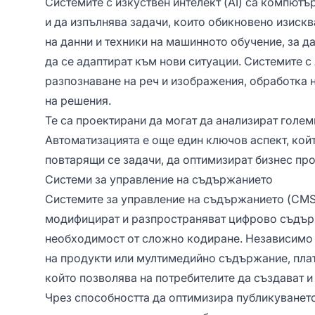
Системите с изкуствен интелект (AI) са компют
и да изпълнява задачи, които обикновено изискв
на данни и техники на машинното обучение, за д
да се адаптират към нови ситуации. Системите с 
разпознаване на реч и изображения, обработка 
на решения.
Те са проектирани да могат да анализират голем
Автоматизацията е още един ключов аспект, кой
повтарящи се задачи, да оптимизират бизнес про
Системи за управление на съдържанието
Системите за управление на съдържанието (CMS)
модифицират и разпространяват цифрово съдърж
необходимост от сложно кодиране. Независимо д
на продукти или мултимедийно съдържание, пла
който позволява на потребителите да създават и
Чрез способността да оптимизира публикуванет