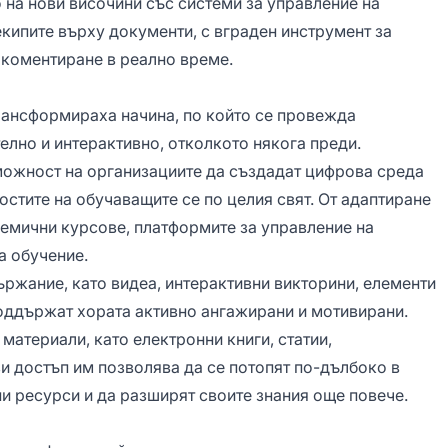
на нови височини със системи за управление на
екипите върху документи, с вграден инструмент за
 коментиране в реално време.
рансформираха начина, по който се провежда
елно и интерактивно, отколкото някога преди.
можност на организациите да създадат цифрова среда
остите на обучаващите се по целия свят. От адаптиране
емични курсове, платформите за управление на
а обучение.
ржание, като видеа, интерактивни викторини, елементи
оддържат хората активно ангажирани и мотивирани.
материали, като електронни книги, статии,
 достъп им позволява да се потопят по-дълбоко в
и ресурси и да разширят своите знания още повече.