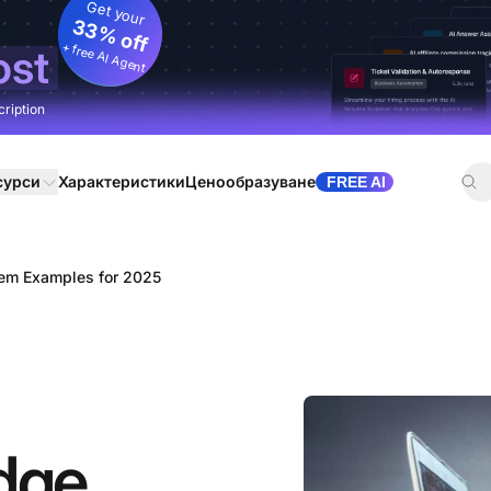
Get your
33% off
+ free AI Agent
ost
cription
сурси
Характеристики
Ценообразуване
FREE AI
em Examples for 2025
dge