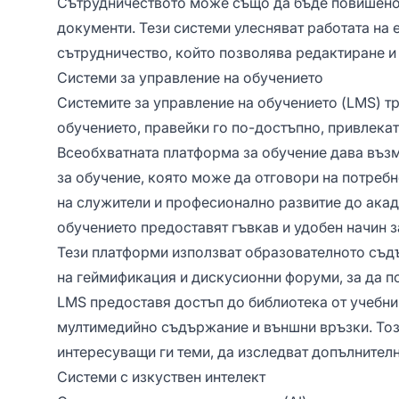
Сътрудничеството може също да бъде повишено 
документи. Тези системи улесняват работата на 
сътрудничество, който позволява редактиране и
Системи за управление на обучението
Системите за управление на обучението (LMS) т
обучението, правейки го по-достъпно, привлекат
Всеобхватната платформа за обучение дава въз
за обучение, която може да отговори на потребн
на служители и професионално развитие до акад
обучението предоставят гъвкав и удобен начин з
Тези платформи използват образователното съдъ
на геймификация и дискусионни форуми, за да п
LMS предоставя достъп до библиотека от учебни 
мултимедийно съдържание и външни връзки. Този
интересуващи ги теми, да изследват допълнителн
Системи с изкуствен интелект