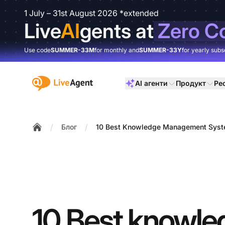
1 July – 31st August 2026 *extended
Live
AI
gents at
Zero C
Use code
SUMMER-33M
for monthly and
SUMMER-33Y
for yearly subs
:site.title
AI агенти
Продукт
Ре
/
/
Блог
10 Best Knowledge Management Syst
Home
10 Best knowle