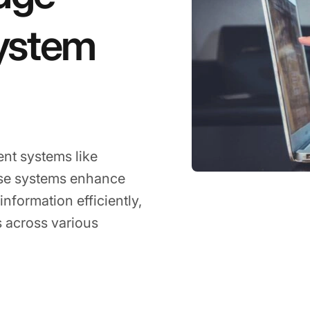
ystem
nt systems like
hese systems enhance
nformation efficiently,
s across various
an 20, 2026