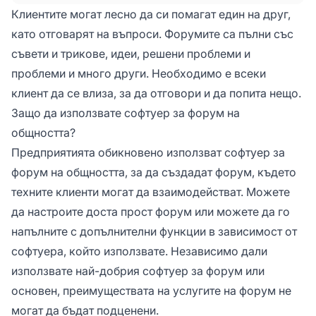
спестяват време на представителите на
Клиентите могат лесно да си помагат един на друг,
клиентите, позволявайки на клиентите лесно
като отговарят на въпроси. Форумите са пълни със
да си помагат един на друг, като отговарят
съвети и трикове, идеи, решени проблеми и
на въпроси. Форумите са пълни с съвети и
проблеми и много други. Необходимо е всеки
трикове, идеи, решени проблеми и проблеми
и много други.
клиент да се влиза, за да отговори и да попита нещо.
Защо да използвате софтуер за форум на
общността?
Предприятията обикновено използват софтуер за
форум на общността, за да създадат форум, където
техните клиенти могат да взаимодействат. Можете
да настроите доста прост форум или можете да го
напълните с допълнителни функции в зависимост от
софтуера, който използвате. Независимо дали
използвате най-добрия софтуер за форум или
основен, преимуществата на услугите на форум не
могат да бъдат подценени.