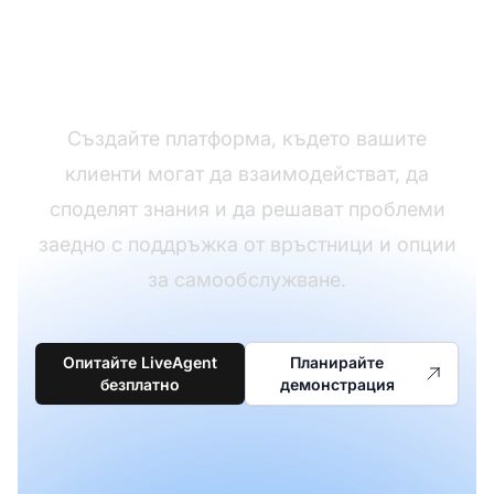
Изградете общност с
LiveAgent
Създайте платформа, където вашите
клиенти могат да взаимодействат, да
споделят знания и да решават проблеми
заедно с поддръжка от връстници и опции
за самообслужване.
Опитайте LiveAgent
Планирайте
безплатно
демонстрация