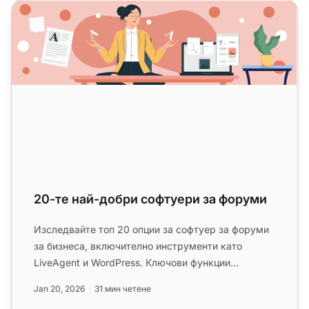
20-те най-добри софтуери за форуми
20-те най-добри софтуери за форуми
Изследвайте топ 20 опции за софтуер за форуми
за бизнеса, включително инструменти като
LiveAgent и WordPress. Ключови функции
включват база знания, тикетинг, li...
Jan 20, 2026
31 мин четене