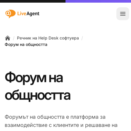
:site.title
Отв
/
/
Речник на Help Desk софтуера
Home
Форум на общността
Форум на
общността
Форумът на общността е платформа за
взаимодействие с клиентите и решаване на