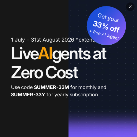
Get your
33% off
+ free AI Agent
1 July – 31st August 2026 *extended
Live
AI
gents at
Zero Cost
Use code
SUMMER-33M
for monthly and
SUMMER-33Y
for yearly subscription