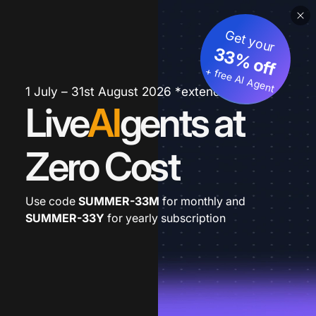
Get your
33% off
+ free AI Agent
1 July – 31st August 2026 *extended
Live
AI
gents at
Zero Cost
Use code
SUMMER-33M
for monthly and
SUMMER-33Y
for yearly subscription