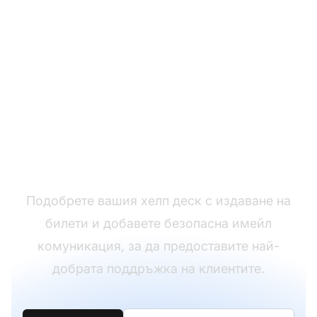
Все още нямате
LiveAgent?
Подобрете вашия хелп деск с издаване на
билети и добавете безопасна имейл
комуникация, за да предоставите най-
добрата поддръжка на клиентите.