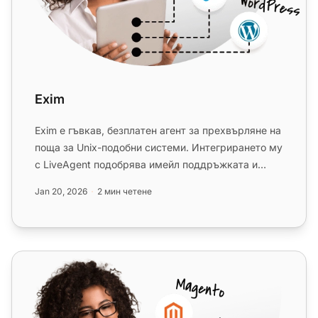
Exim
Exim е гъвкав, безплатен агент за прехвърляне на
поща за Unix-подобни системи. Интегрирането му
с LiveAgent подобрява имейл поддръжката и
проследяването. Идеале...
Jan 20, 2026
2 мин четене
Microsoft Exchange Server