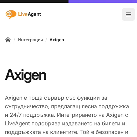
:site.title
Отв
/
/
Интеграции
Axigen
Home
Axigen
Axigen е поща сървър със функции за
сътрудничество, предлагащ лесна поддръжка
и 24/7 поддръжка. Интегрирането на Axigen с
LiveAgent
подобрява издаването на билети и
поддръжката на клиентите. Той е безопасен и