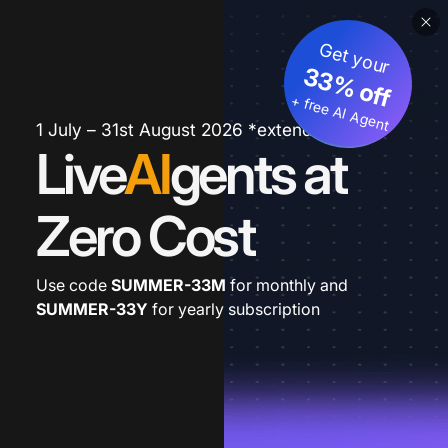
Get your
33% off
+ free AI Agent
1 July – 31st August 2026 *extended
Live
AI
gents at
Zero Cost
Use code
SUMMER-33M
for monthly and
SUMMER-33Y
for yearly subscription