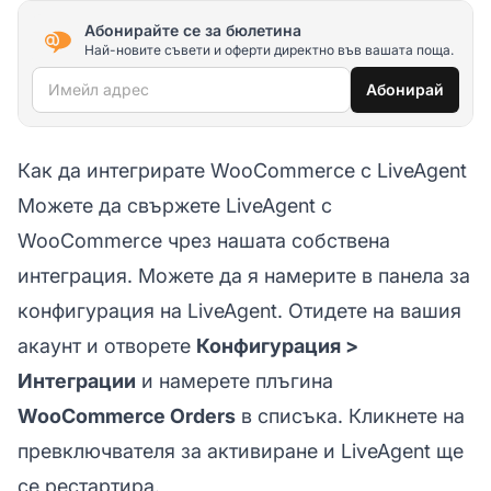
Абонирайте се за бюлетина
Най-новите съвети и оферти директно във вашата поща.
Имейл адрес
Абонирай
Как да интегрирате WooCommerce с LiveAgent
Можете да свържете LiveAgent с
WooCommerce чрез нашата собствена
интеграция. Можете да я намерите в панела за
конфигурация на LiveAgent. Отидете на вашия
акаунт и отворете
Конфигурация >
Интеграции
и намерете плъгина
WooCommerce Orders
в списъка. Кликнете на
превключвателя за активиране и LiveAgent ще
се рестартира.