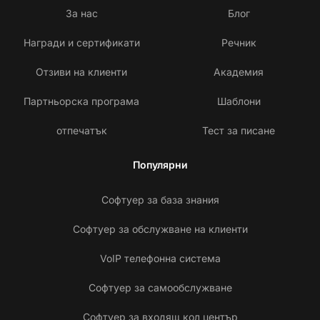
За нас
Блог
Награди и сертификати
Речник
Отзиви на клиенти
Академия
Партньорска програма
Шаблони
отпечатък
Тест за писане
Популярни
Софтуер за база знания
Софтуер за обслужване на клиенти
VoIP телефонна система
Софтуер за самообслужване
Софтуер за входящ кол център