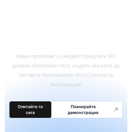
Все още нямате
LiveAgent?
Няма проблем! LiveAgent предлага 30-
дневен безплатен тест, където можете да
тествате безплатната WooCommerce
интеграция!
Опитайте го
Планирайте
сега
демонстрация