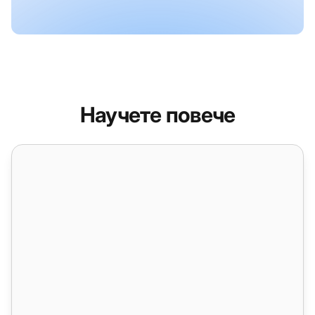
Научете повече
Подобрете с WordPress плъгин