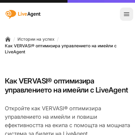
:site.title
Отв
/
/
Истории на успех
Home
Как VERVASI® оптимизира управлението на имейли с
LiveAgent
Как VERVASI® оптимизира
управлението на имейли с LiveAgent
Откройте как VERVASI® оптимизира
управлението на имейли и повиши
ефективността на екипа с помощта на мощната
система за билети на
LiveAgent
.