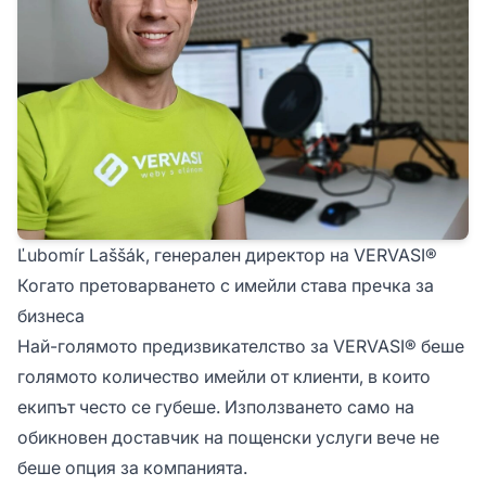
Ľubomír Laššák, генерален директор на VERVASI®
Когато претоварването с имейли става пречка за
бизнеса
Най-голямото предизвикателство за VERVASI® беше
голямото количество имейли от клиенти, в които
екипът често се губеше. Използването само на
обикновен доставчик на пощенски услуги вече не
беше опция за компанията.