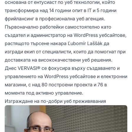
основана от ентусиаст по уеб технологии, който
трансформира над 14 години опит в IT и 5 години
фрийлансинг в професионална уеб агенция.
Първоначално работейки самостоятелно като
създател и администратор на WordPress уебсайтове,
растящото търсене накара Ľubomír Laššák да
изгради екип от специалисти, които да помогнат при
доставката на висококачествени уеб решения.
Днес VERVASI® се фокусира върху създаването и
управлението на WordPress уебсайтове и електронни
магазини, с над 80 построени проекта и 76 в
момента под активно управление.
Изграждане на по-добри уеб преживявания