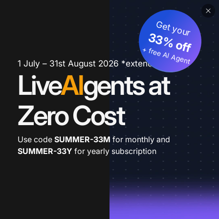
Get your
33% off
+ free AI Agent
1 July – 31st August 2026 *extended
Live
AI
gents at
Zero Cost
Use code
SUMMER-33M
for monthly and
SUMMER-33Y
for yearly subscription