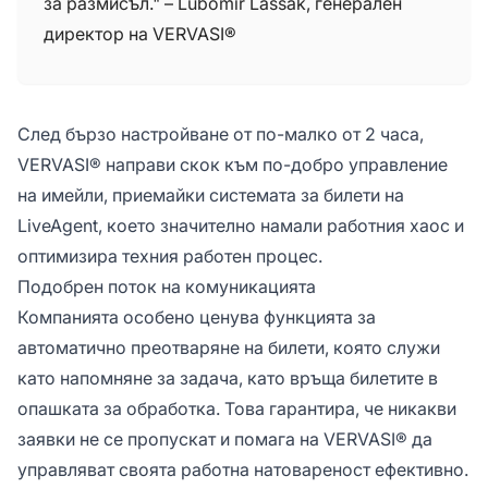
за размисъл." – Ľubomír Laššák, генерален
директор на VERVASI®
След бързо настройване от по-малко от 2 часа,
VERVASI® направи скок към по-добро управление
на имейли, приемайки системата за билети на
LiveAgent, което значително намали работния хаос и
оптимизира техния работен процес.
Подобрен поток на комуникацията
Компанията особено ценува функцията за
автоматично преотваряне на билети, която служи
като напомняне за задача, като връща билетите в
опашката за обработка. Това гарантира, че никакви
заявки не се пропускат и помага на VERVASI® да
управляват своята работна натовареност ефективно.