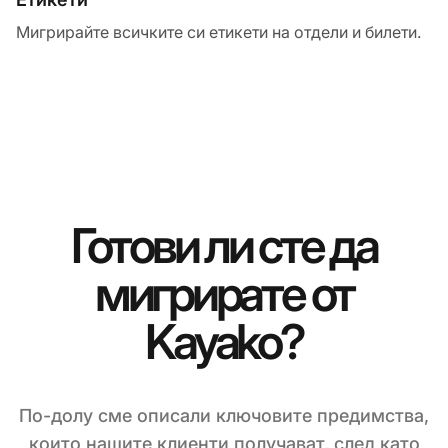
Мигрирайте всичките си етикети на отдели и билети.
Готови ли сте да
мигрирате от
Kayako?
По-долу сме описали ключовите предимства,
които нашите клиенти получават, след като