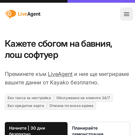
:site.title
Отв
Кажете сбогом на бавния,
лош софтуер
Преминете към
LiveAgent
и ние ще мигрираме
вашите данни от Kayako безплатно.
Без такса за настройка
Обслужване на клиенти 24/7
Без кредитна карта
Отмяна по всяко време
Начнете | 30 дни
Планирайте
безплатно
демонстрация