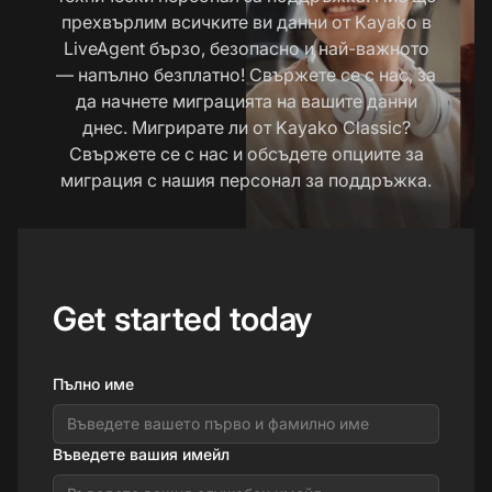
прехвърлим всичките ви данни от Kayako в
LiveAgent бързо, безопасно и най-важното
— напълно безплатно! Свържете се с нас, за
да начнете миграцията на вашите данни
днес. Мигрирате ли от Kayako Classic?
Свържете се с нас и обсъдете опциите за
миграция с нашия персонал за поддръжка.
Get started today
Пълно име
Въведете вашия имейл