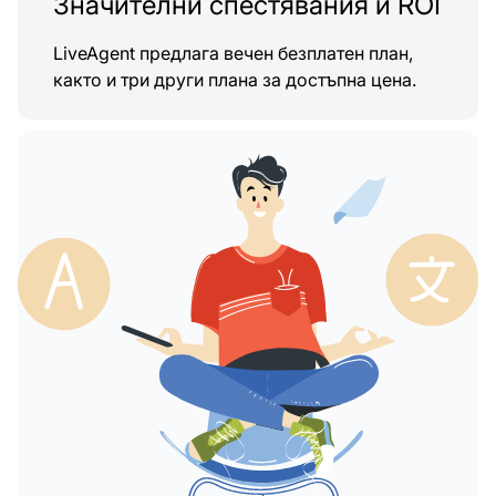
Значителни спестявания и ROI
LiveAgent предлага вечен безплатен план,
както и три други плана за достъпна цена.