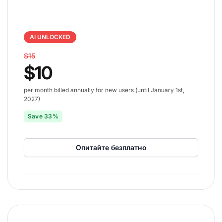
AI UNLOCKED
$15
$10
per month billed annually for new users (until January 1st,
2027)
Save 33%
Опитайте безплатно