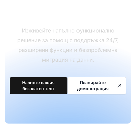
мигрирате от Kayako
към LiveAgent?
Изживейте напълно функционално
решение за помощ с поддръжка 24/7,
разширени функции и безпроблемна
миграция на данни.
Начнете вашия
Планирайте
безплатен тест
демонстрация