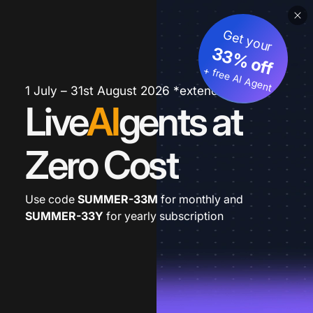
Get your
33% off
+ free AI Agent
1 July – 31st August 2026 *extended
Live
AI
gents at
Zero Cost
Use code
SUMMER-33M
for monthly and
SUMMER-33Y
for yearly subscription