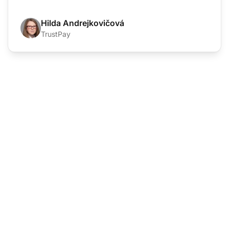
Hilda Andrejkovičová
TrustPay
Готови ли сте да