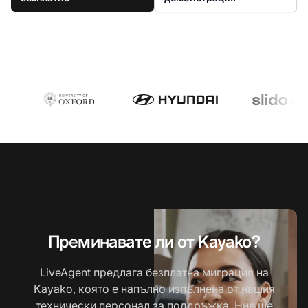
Преминавате ли от Kayako?
LiveAgent предлага безплатна миграция на
Kayako, която е напълно изпълнена от нашия
технически персонал за поддръжка. Ние ще