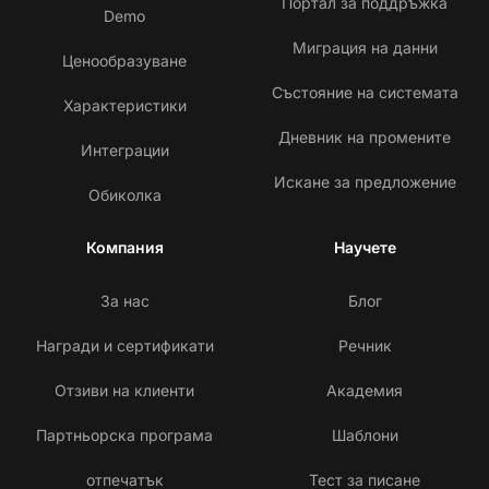
Портал за поддръжка
Demo
Миграция на данни
Ценообразуване
Състояние на системата
Характеристики
Дневник на промените
Интеграции
Искане за предложение
Обиколка
Компания
Научете
За нас
Блог
Награди и сертификати
Речник
Отзиви на клиенти
Академия
Партньорска програма
Шаблони
отпечатък
Тест за писане
Св