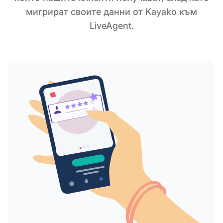
мигрират своите данни от Kayako към
LiveAgent.