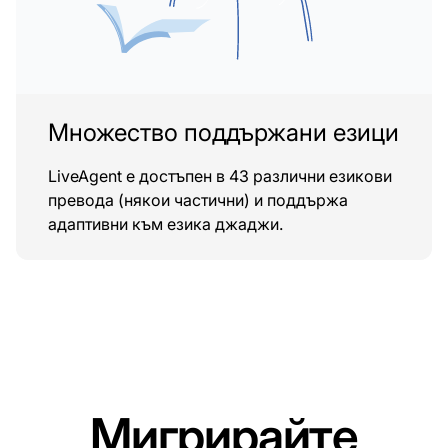
Множество поддържани езици
LiveAgent е достъпен в 43 различни езикови
превода (някои частични) и поддържа
адаптивни към езика джаджи.
Мигрирайте