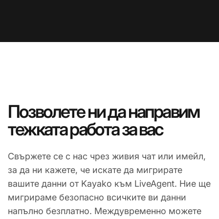
Позволете ни да направим
тежката работа за вас
Свържете се с нас чрез живия чат или имейл,
за да ни кажете, че искате да мигрирате
вашите данни от Kayako към LiveAgent. Ние ще
мигрираме безопасно всичките ви данни
напълно безплатно. Междувременно можете