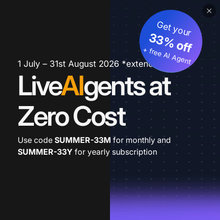
Get your
33% off
+ free AI Agent
1 July – 31st August 2026 *extended
Live
AI
gents at
Zero Cost
Use code
SUMMER-33M
for monthly and
SUMMER-33Y
for yearly subscription