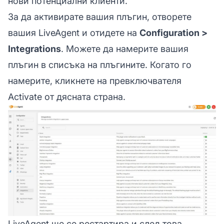
нови потенциални клиенти.
За да активирате вашия плъгин, отворете
вашия LiveAgent и отидете на
Configuration >
Integrations
. Можете да намерите вашия
плъгин в списъка на плъгините. Когато го
намерите, кликнете на превключвателя
Activate от дясната страна.
LiveAgent ще се рестартира и след това