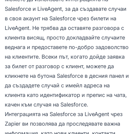
Salesforce и LiveAgent, за да създавате случаи
в своя акаунт на Salesforce чрез билети на
LiveAgent. Не трябва да оставяте разговора с
клиента висящ, просто докладвайте случаите
веднага и предоставете по-добро задоволство
на клиентите. Всеки път, когато дойде заявка
за билет от разговор с клиент, можете да
кликнете на бутона Salesforce в десния панел и
да създадете случай с имейл адреса на
клиента като идентификатор и препис на чата,
качен към случая на Salesforce.
Интеграцията на Salesforce за LiveAgent чрез
Zapier ви позволява да проследявате важна
информация, като нови клиенти, контакти,