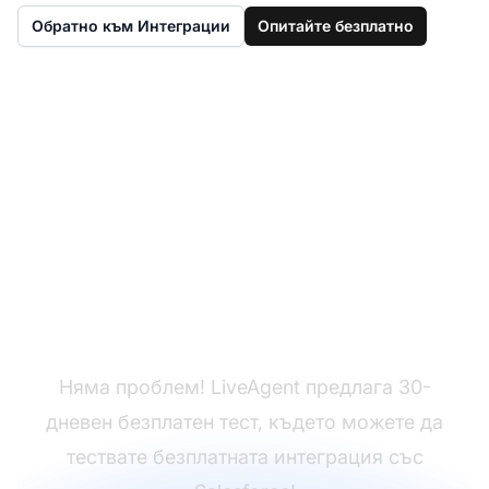
Обратно към Интеграции
Опитайте безплатно
Нямате LiveAgent
още?
Няма проблем! LiveAgent предлага 30-
дневен безплатен тест, където можете да
тествате безплатната интеграция със