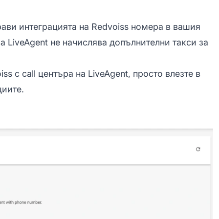
прави интеграцията на Redvoiss номера в вашия
ва LiveAgent не начислява допълнителни такси за
s с call центъра на LiveAgent, просто влезте в
циите.