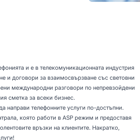
лефонията и е в телекомуникационната индустрия
ане и договори за взаимосвързване със световни
вени международни разговори по непревзойдени
ия сметка за всеки бизнес.
 да направи телефонните услуги по-достъпни.
нтрала, която работи в ASP режим и предоставя
лентовите връзки на клиентите. Накратко,
луги!