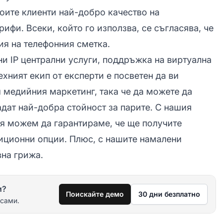
воите клиенти най-добро качество на
рифи. Всеки, който го използва, се съгласява, че
ия на телефонния сметка.
и IP централни услуги, поддръжка на виртуална
ехният екип от експерти е посветен да ви
 медийния маркетинг, така че да можете да
адат най-добра стойност за парите. С нашия
я можем да гарантираме, че ще получите
иционни опции. Плюс, с нашите намалени
вна грижа.
и?
Поискайте демо
30 дни безплатно
 сами.