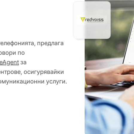
телефонията, предлага
овори по
veAgent
за
ентрове, осигурявайки
омуникационни услуги.