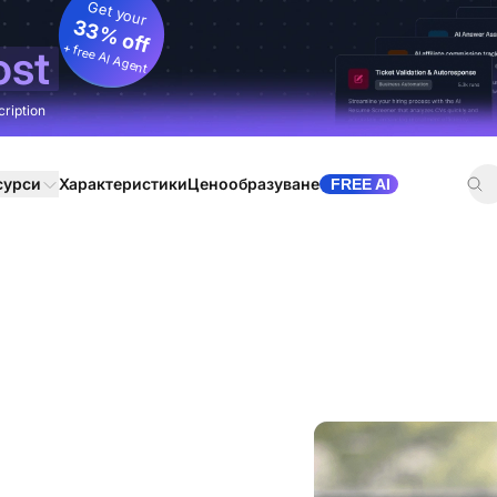
Get your
33% off
+ free AI Agent
ost
cription
сурси
Характеристики
Ценообразуване
FREE AI