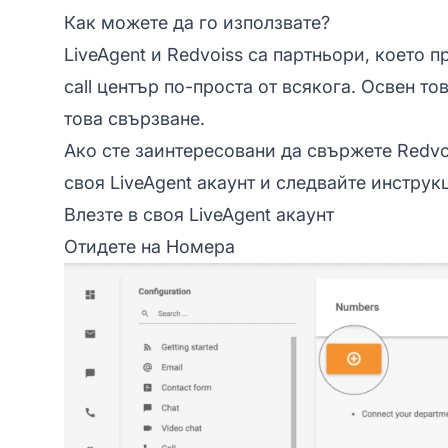
Как можете да го използвате?
LiveAgent и Redvoiss са партньори, което 
call център по-проста от всякога. Освен то
това свързване.
Ако сте заинтересовани да свържете Redvois
своя LiveAgent акаунт и следвайте инструк
Влезте в своя LiveAgent акаунт
Отидете на Номера