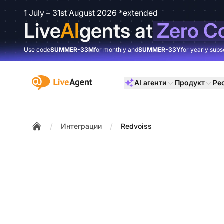
1 July – 31st August 2026 *extended
Live
AI
gents at
Zero C
Use code
SUMMER-33M
for monthly and
SUMMER-33Y
for yearly subs
:site.title
AI агенти
Продукт
Ре
/
/
Интеграции
Redvoiss
Home