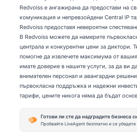
Redvoiss е ангажирана да предостави на с
комуникация и непревзойдени Central IP та
Redvoiss предоставя невероятни спестяван
В Redvoiss можете да намерите първокласн
централа и конкурентни цени за диктори. Т
помогне да извлечете максимума от вашия
имате доверие в нашите услуги, за да ви д
внимателен персонал и авангардни решени
първокласна поддръжка и надежни инвест
тарифи, цените никога няма да бъдат осно
Готови ли сте да надградите бизнеса с
Пробвайте LiveAgent безплатно и се убедете