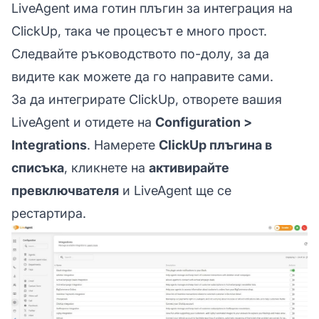
LiveAgent има готин плъгин за интеграция на
ClickUp, така че процесът е много прост.
Следвайте ръководството по-долу, за да
видите как можете да го направите сами.
За да интегрирате ClickUp, отворете вашия
LiveAgent и отидете на
Configuration >
Integrations
. Намерете
ClickUp плъгина в
списъка
, кликнете на
активирайте
превключвателя
и LiveAgent ще се
рестартира.