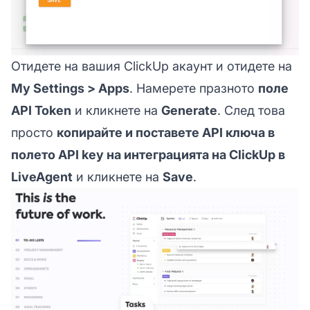
Отидете на вашия ClickUp акаунт и отидете на
My Settings > Apps
. Намерете празното
поле
API Token
и кликнете на
Generate
. След това
просто
копирайте и поставете API ключа в
полето API key на интеграцията на ClickUp в
LiveAgent
и кликнете на
Save
.