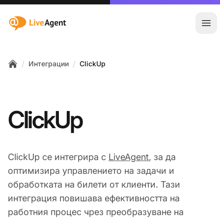
:site.title
Отв
/
/
Интеграции
ClickUp
Home
ClickUp
ClickUp се интегрира с
LiveAgent
, за да
оптимизира управлението на задачи и
обработката на билети от клиенти. Тази
интеграция повишава ефективността на
работния процес чрез преобразуване на