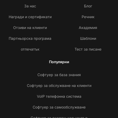
За нас
Блог
Награди и сертификати
Речник
Отзиви на клиенти
Академия
Партньорска програма
Шаблони
отпечатък
Тест за писане
Популярни
Софтуер за база знания
Софтуер за обслужване на клиенти
VoIP телефонна система
Софтуер за самообслужване
Софтуер за входящ кол център