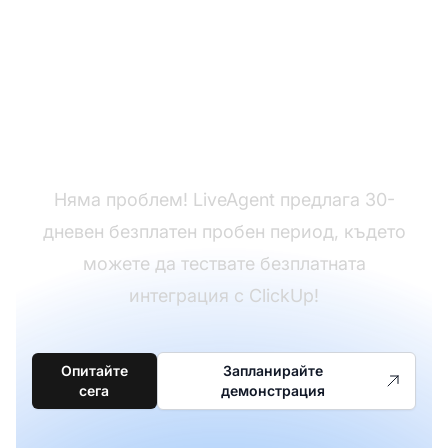
Все още нямате
LiveAgent?
Няма проблем! LiveAgent предлага 30-
дневен безплатен пробен период, където
можете да тествате безплатната
интеграция с ClickUp!
Опитайте
Запланирайте
сега
демонстрация