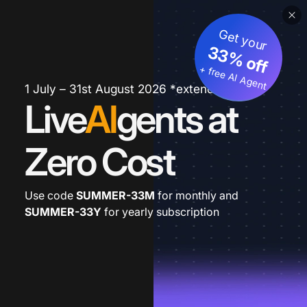
Get your
33% off
+ free AI Agent
1 July – 31st August 2026 *extended
Live
AI
gents at
Zero Cost
Use code
SUMMER-33M
for monthly and
SUMMER-33Y
for yearly subscription