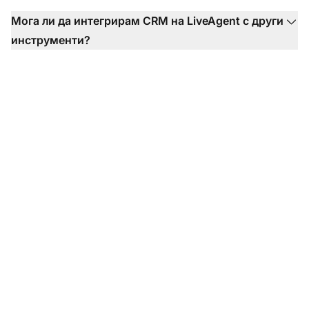
Мога ли да интегрирам CRM на LiveAgent с други
инструменти?
Трансформирайте
вашия опит в
поддръжката на