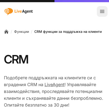
:site.title
Отв
/
/
Функции
CRM функции за поддръжка на клиенти
Home
CRM
Подобрете поддръжката на клиентите си с
вградения CRM на
LiveAgent
! Управлявайте
взаимодействия, проследявайте потенциални
клиенти и съхранявайте данни безпроблемно.
Опитайте безплатно за 30 дни!