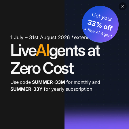
Get your
33% off
+ free AI Agent
1 July – 31st August 2026 *extended
Live
AI
gents at
Zero Cost
Use code
SUMMER-33M
for monthly and
SUMMER-33Y
for yearly subscription