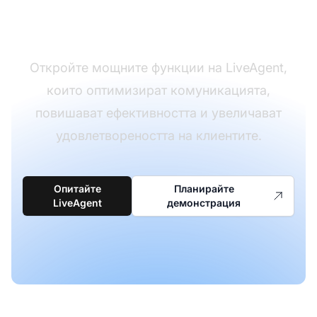
клиенти
Откройте мощните функции на LiveAgent,
които оптимизират комуникацията,
повишават ефективността и увеличават
удовлетвореността на клиентите.
Опитайте
Планирайте
LiveAgent
демонстрация