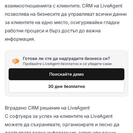
взаимоотношенията с клиентите. CRM на LiveAgent
позволява на бизнесите да управляват всички данни
за клиентите на едно място, осигурявайки гладки
работни процеси и бърз достъп до важна
информация.
Готови ли сте да надградите бизнеса си?
Пробвайте LiveAgent безплатно и се убедете сами.
Поискайте демо
30 дни безплатно
Вградено CRM решение на LiveAgent
С софтуера за успех на клиентите на LiveAgent
можете да съхранявате, организирате и лесно да
достъпвате всяка информация, запис или данни,