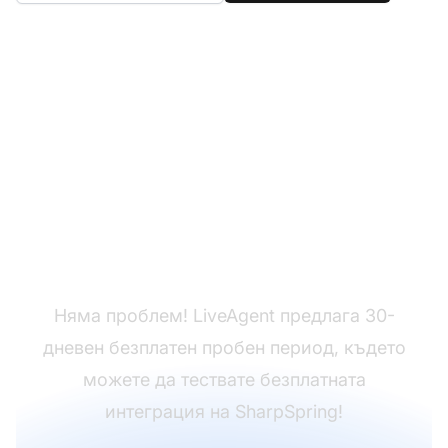
Все още нямате
LiveAgent?
Няма проблем! LiveAgent предлага 30-
дневен безплатен пробен период, където
можете да тествате безплатната
интеграция на SharpSpring!