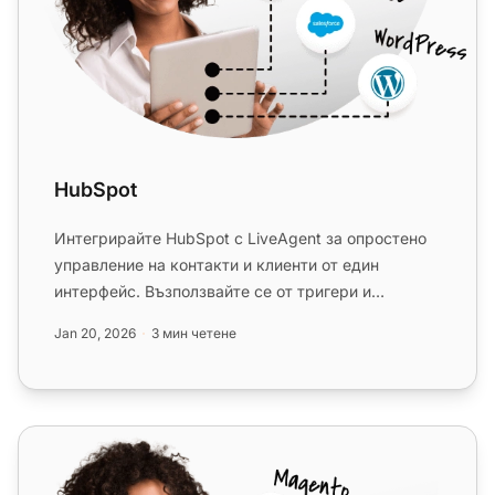
HubSpot
Интегрирайте HubSpot с LiveAgent за опростено
управление на контакти и клиенти от един
интерфейс. Възползвайте се от тригери и
действия за подобрен работен проц...
Jan 20, 2026
3 мин четене
Agile CRM