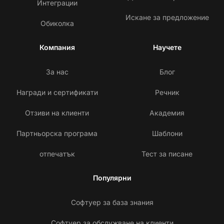
Интеграции
Искане за предложение
Обиколка
Компания
Научете
За нас
Блог
Награди и сертификати
Речник
Отзиви на клиенти
Академия
Партньорска програма
Шаблони
отпечатък
Тест за писане
Популярни
Софтуер за база знания
Софтуер за обслужване на клиенти