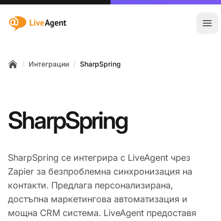
:site.title
Отв
/
/
Интеграции
SharpSpring
Home
SharpSpring
SharpSpring се интегрира с LiveAgent чрез
Zapier за безпроблемна синхронизация на
контакти. Предлага персонализирана,
достъпна маркетингова автоматизация и
мощна CRM система. LiveAgent предоставя