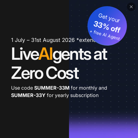
Get your
33% off
+ free AI Agent
1 July – 31st August 2026 *extended
Live
AI
gents at
Zero Cost
Use code
SUMMER-33M
for monthly and
SUMMER-33Y
for yearly subscription