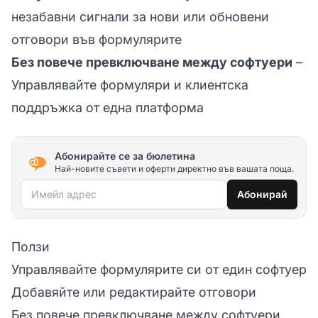
незабавни сигнали за нови или обновени
отговори във формулярите
Без повече превключване между софтуери
–
Управлявайте формуляри и клиентска
поддръжка от една платформа
Абонирайте се за бюлетина
Най-новите съвети и оферти директно във вашата поща.
Имейл адрес
Абонирай
Ползи
Управлявайте формулярите си от един софтуер
Добавяйте или редактирайте отговори
Без повече превключване между софтуери