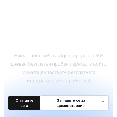
Все още нямате
LiveAgent?
Няма проблем! LiveAgent предлага 30-
дневен безплатен пробен период, в който
можете да тествате безплатната
интеграция с Google Forms!
Опитайте
Запишете се за
сега
демонстрация