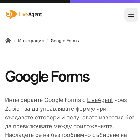
:site.title
Отв
/
/
Интеграции
Google Forms
Home
Google Forms
Интегрирайте Google Forms с
LiveAgent
чрез
Zapier, за да управлявате формуляри,
създавате отговори и получавате известия без
да превключвате между приложенията.
Насладете се на безпроблемно събиране на