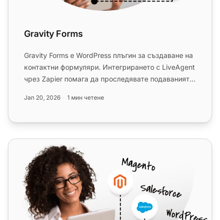
Gravity Forms
Gravity Forms е WordPress плъгин за създаване на
контактни формуляри. Интегрирането с LiveAgent
чрез Zapier помага да проследявате подаванията,
управлявате клие...
Jan 20, 2026
1 мин четене
Google Sheets