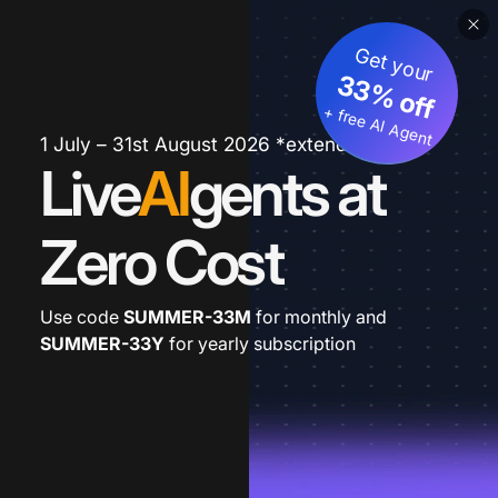
Get your
33% off
+ free AI Agent
1 July – 31st August 2026 *extended
Live
AI
gents at
Zero Cost
Use code
SUMMER-33M
for monthly and
SUMMER-33Y
for yearly subscription