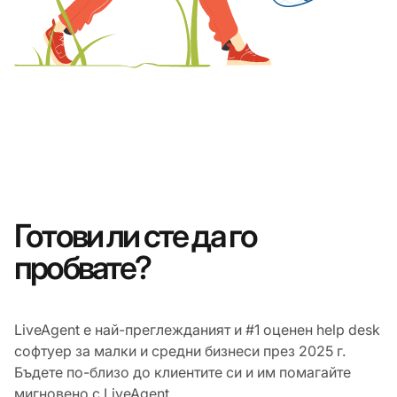
Готови ли сте да го
пробвате?
LiveAgent е най-преглежданият и #1 оценен help desk
софтуер за малки и средни бизнеси през 2025 г.
Бъдете по-близо до клиентите си и им помагайте
мигновено с LiveAgent.