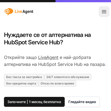
:site.title
Отв
Нуждаете се от алтернатива на
HubSpot Service Hub?
Открийте защо
LiveAgent
е най-добрата
алтернатива на HubSpot Service Hub на пазара.
Без такса за настройка
24/7 клиентско обслужване
Без кредитна карта
Отказ по всяко време
Започнете | 1 месец безплатно
Гледайте видео