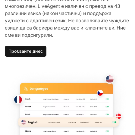
многоезичен. LiveAgent е наличен с превод на 43
различни езика (някои частични) и поддържа
уиджети с адаптивен език. Не позволявайте чуждите
езици да са бариера между вас и клиентите ви. Ние
сме ви подсигурили.
Пробвайте днес