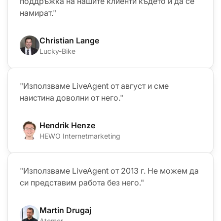
поддръжка на нашите клиенти където и да се
намират."
Christian Lange
Lucky-Bike
"Използваме LiveAgent от август и сме
наистина доволни от него."
Hendrik Henze
HEWO Internetmarketing
"Използваме LiveAgent от 2013 г. Не можем да
си представим работа без него."
Martin Drugaj
Atomer