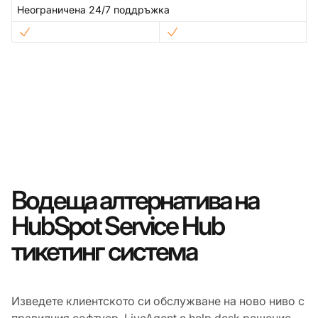
Неограничена 24/7 поддръжка
Водеща алтернатива на
HubSpot Service Hub
тикетинг система
Изведете клиентското си обслужване на ново ниво с
правилния софтуер. LiveAgent е help desk решение,