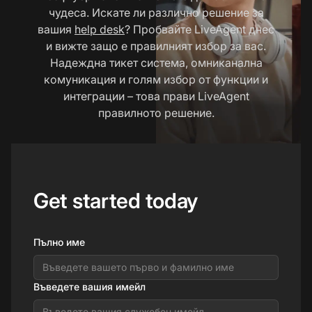
чудеса. Искате ли различно решение за
вашия
help desk
? Пробвайте LiveAgent днес
и вижте защо е правилният избор за вас.
Надеждна тикет система, омниканална
комуникация и голям избор от функции и
интеграции – това прави LiveAgent
правилното решение.
Get started today
Пълно име
Въведете вашия имейл