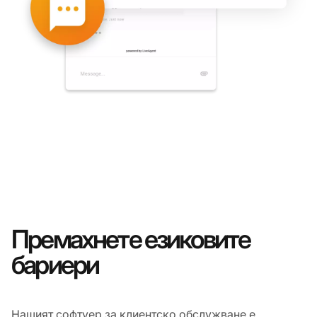
Премахнете езиковите
бариери
Нашият софтуер за клиентско обслужване е