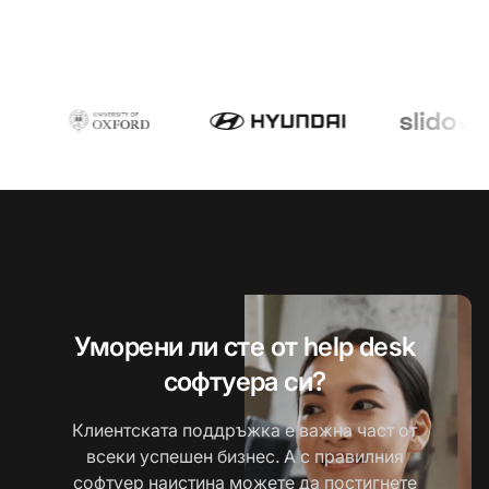
Уморени ли сте от help desk
софтуера си?
Клиентската поддръжка е важна част от
всеки успешен бизнес. А с правилния
софтуер наистина можете да постигнете