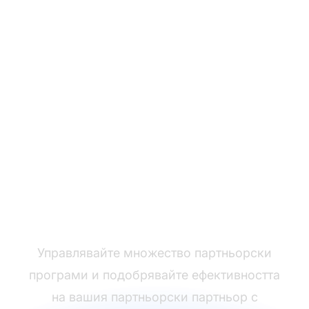
Лидерът в софтуера
за бюро за помощ
Управлявайте множество партньорски
програми и подобрявайте ефективността
на вашия партньорски партньор с