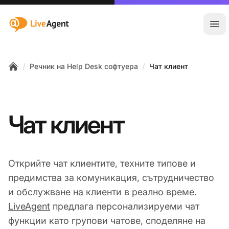
:site.title
Отв
/
/
Речник на Help Desk софтуера
Чат клиент
Home
Чат клиент
Открийте чат клиентите, техните типове и
предимства за комуникация, сътрудничество
и обслужване на клиенти в реално време.
LiveAgent
предлага персонализируеми чат
функции като групови чатове, споделяне на