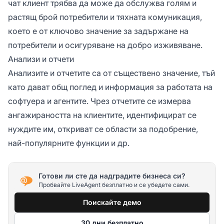
чат клиент трябва да може да обслужва голям и
растящ брой потребители и тяхната комуникация,
което е от ключово значение за задържане на
потребители и осигуряване на добро изживяване.
Анализи и отчети
Анализите и отчетите са от съществено значение, тъй
като дават общ поглед и информация за работата на
софтуера и агентите. Чрез отчетите се измерва
ангажираността на клиентите, идентифицират се
нуждите им, откриват се области за подобрение,
най-популярните функции и др.
Готови ли сте да надградите бизнеса си?
Пробвайте LiveAgent безплатно и се убедете сами.
Поискайте демо
30 дни безплатно