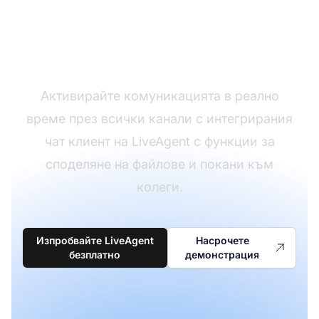
Подобрете екипното
сътрудничество с чат
Активирайте комуникацията в реално
време през всички канали с интегрирания
чат клиент на LiveAgent с функции за
споделяне на файлове и покани към
колеги.
Изпробвайте LiveAgent
Насрочете
безплатно
демонстрация