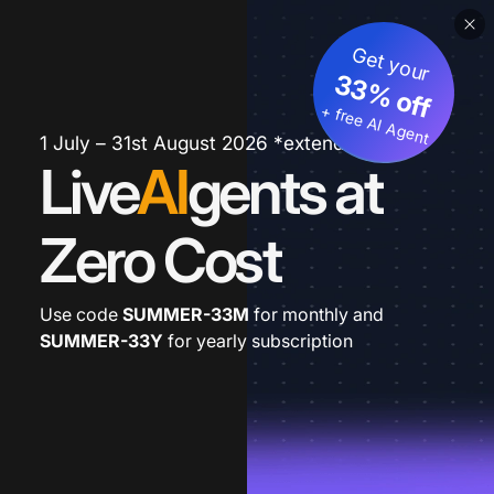
Get your
33% off
+ free AI Agent
1 July – 31st August 2026 *extended
Live
AI
gents at
Zero Cost
Use code
SUMMER-33M
for monthly and
SUMMER-33Y
for yearly subscription