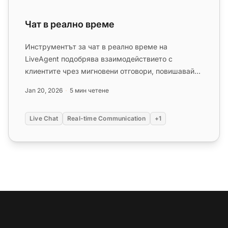
Чат в реално време
Инструментът за чат в реално време на
LiveAgent подобрява взаимодействието с
клиентите чрез мигновени отговори, повишавайки
удовлетвореността и конверсиите. Фун...
Jan 20, 2026
5 мин четене
Live Chat
Real-time Communication
+1