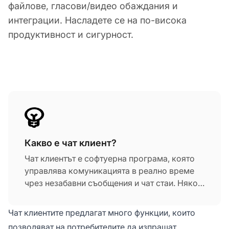
файлове, гласови/видео обаждания и
интеграции. Насладете се на по-висока
продуктивност и сигурност.
Какво е чат клиент?
Чат клиентът е софтуерна програма, която
управлява комуникацията в реално време
чрез незабавни съобщения и чат стаи. Някои
чат клиенти са налични като самостоятелни
програми, които можете да инсталирате на
Чат клиентите предлагат много функции, които
компютъра или мобилното си устройство,
позволяват на потребителите да изпращат