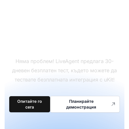
Все още нямате
LiveAgent?
Няма проблем! LiveAgent предлага 30-
дневен безплатен тест, където можете да
тествате безплатната интеграция с uKit!
Опитайте го
Планирайте
сега
демонстрация