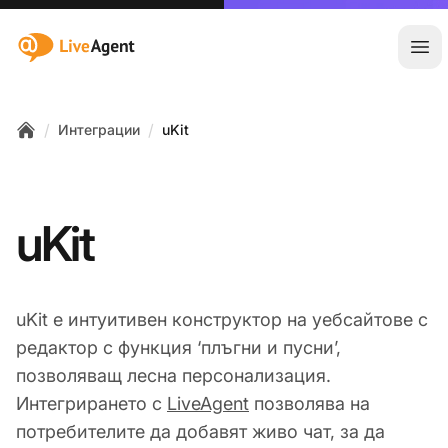
:site.title
Отв
/
/
Интеграции
uKit
Home
uKit
uKit е интуитивен конструктор на уебсайтове с
редактор с функция ‘плъгни и пусни’,
позволяващ лесна персонализация.
Интегрирането с
LiveAgent
позволява на
потребителите да добавят живо чат, за да