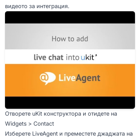
видеото за интеграция.
Отворете uKit конструктора и отидете на
Widgets > Contact
Изберете LiveAgent и преместете джаджата на