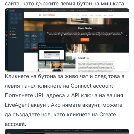
сайта, като държите левия бутон на мишката.
Кликнете на бутона за живо чат и след това в
левия панел кликнете на Connect account
Попълнете URL адреса и API ключа на вашия
LiveAgent акаунт. Ако нямате акаунт, можете
да създадете нов, като кликнете на Create
account.