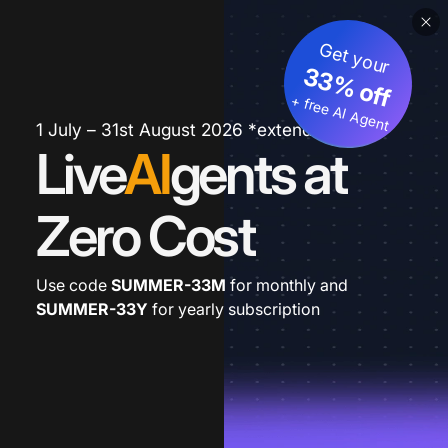
Get your
33% off
+ free AI Agent
1 July – 31st August 2026 *extended
Live
AI
gents at
Zero Cost
Use code
SUMMER-33M
for monthly and
SUMMER-33Y
for yearly subscription