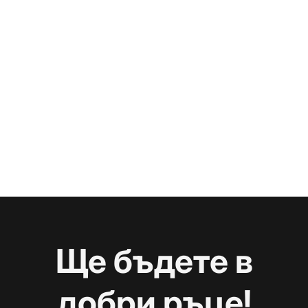
Ще бъдете в
добри ръце!