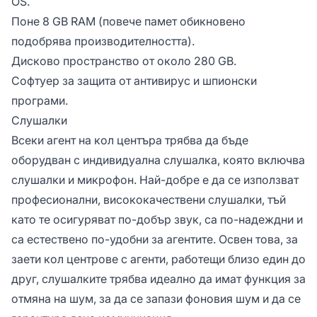
OS.
Поне 8 GB RAM (повече памет обикновено
подобрява производителността).
Дисково пространство от около 280 GB.
Софтуер за защита от антивирус и шпионски
програми.
Слушалки
Всеки агент на кол центъра трябва да бъде
оборудван с индивидуална слушалка, която включва
слушалки и микрофон. Най-добре е да се използват
професионални, висококачествени слушалки, тъй
като те осигуряват по-добър звук, са по-надеждни и
са естествено по-удобни за агентите. Освен това, за
заети кол центрове с агенти, работещи близо един до
друг, слушалките трябва идеално да имат функция за
отмяна на шум, за да се запази фоновия шум и да се