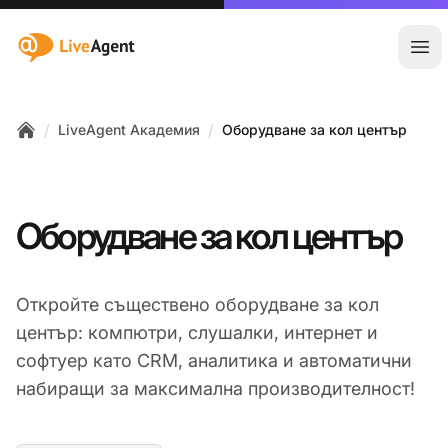
:site.title
Отв
/
/
LiveAgent Академия
Оборудване за кол център
Home
Оборудване за кол център
Откройте съществено оборудване за кол
център: компютри, слушалки, интернет и
софтуер като CRM, аналитика и автоматични
набиращи за максимална производителност!