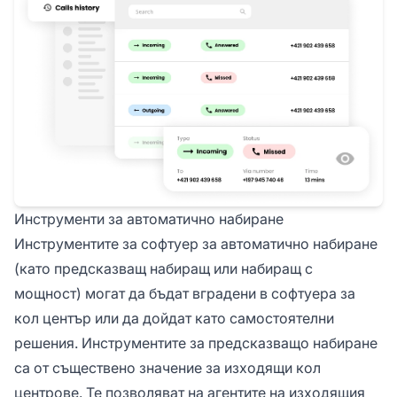
Инструменти за автоматично набиране
Инструментите за софтуер за автоматично набиране
(като предсказващ набиращ или набиращ с
мощност) могат да бъдат вградени в софтуера за
кол център или да дойдат като самостоятелни
решения. Инструментите за предсказващо набиране
са от съществено значение за изходящи кол
центрове. Те позволяват на агентите на изходящия