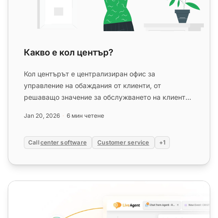
Какво е кол център?
Кол центърът е централизиран офис за
управление на обаждания от клиенти, от
решаващо значение за обслужването на клиенти
и продажбите. Софтуерът за кол център, ...
Jan 20, 2026
6 мин четене
Call
center software
Customer service
+1
Технология на кол центъра