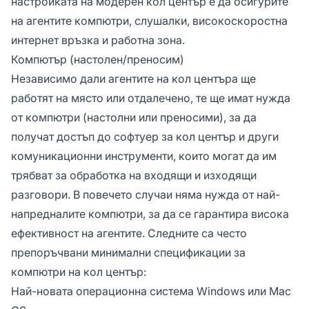
настройката на модерен кол център е да осигурите
на агентите компютри, слушалки, високоскоростна
интернет връзка и работна зона.
Компютър (настолен/преносим)
Независимо дали агентите на кол центъра ще
работят на място или отдалечено, те ще имат нужда
от компютри (настолни или преносими), за да
получат достъп до софтуер за кол център и други
комуникационни инструменти, които могат да им
трябват за обработка на входящи и изходящи
разговори. В повечето случаи няма нужда от най-
напредналите компютри, за да се гарантира висока
ефективност на агентите. Следните са често
препоръчвани минимални спецификации за
компютри на кол център:
Най-новата операционна система Windows или Mac