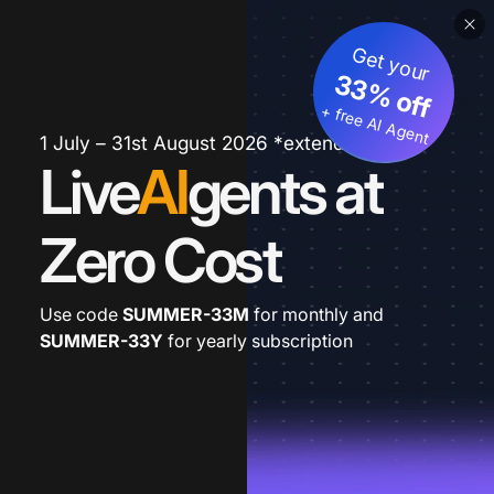
Get your
33% off
+ free AI Agent
1 July – 31st August 2026 *extended
Live
AI
gents at
Zero Cost
Use code
SUMMER-33M
for monthly and
SUMMER-33Y
for yearly subscription