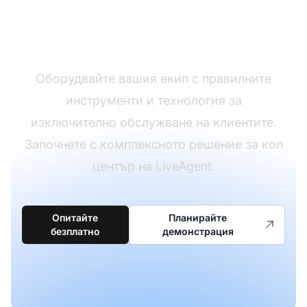
Настройте вашия кол
център днес
Оборудвайте вашия екип с правилните
инструменти и технология за
изключително обслужване на клиентите.
Започнете с комплексното решение за кол
център на LiveAgent.
Опитайте
Планирайте
безплатно
демонстрация