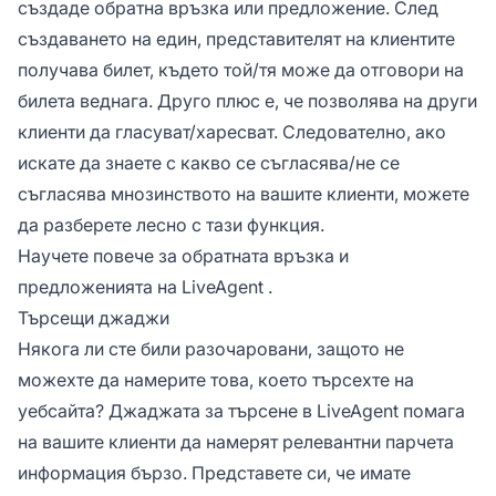
създаде обратна връзка или предложение. След
създаването на един, представителят на клиентите
получава билет, където той/тя може да отговори на
билета веднага. Друго плюс е, че позволява на други
клиенти да гласуват/харесват. Следователно, ако
искате да знаете с какво се съгласява/не се
съгласява мнозинството на вашите клиенти, можете
да разберете лесно с тази функция.
Научете повече за
обратната връзка и
предложенията на LiveAgent
.
Търсещи джаджи
Някога ли сте били разочаровани, защото не
можехте да намерите това, което търсехте на
уебсайта? Джаджата за търсене в LiveAgent помага
на вашите клиенти да намерят релевантни парчета
информация бързо. Представете си, че имате