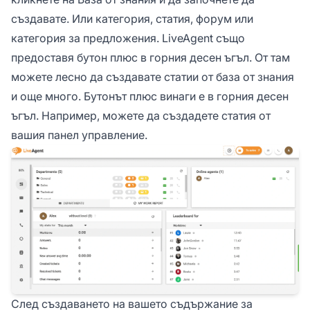
създавате. Или категория, статия, форум или
категория за предложения. LiveAgent също
предоставя бутон плюс в горния десен ъгъл. От там
можете лесно да създавате статии от база от знания
и още много. Бутонът плюс винаги е в горния десен
ъгъл. Например, можете да създадете статия от
вашия панел управление.
След създаването на вашето съдържание за