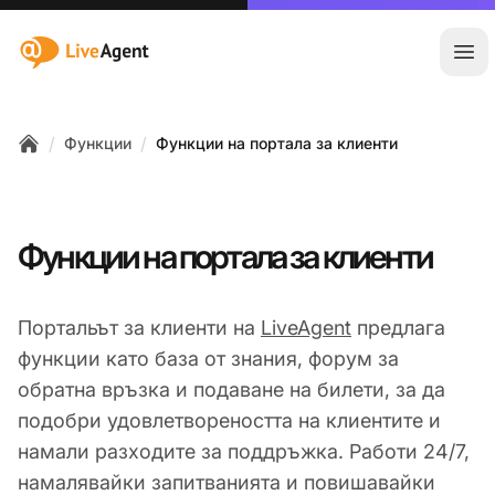
:site.title
Отв
/
/
Функции
Функции на портала за клиенти
Home
Функции на портала за клиенти
Портальът за клиенти на
LiveAgent
предлага
функции като база от знания, форум за
обратна връзка и подаване на билети, за да
подобри удовлетвореността на клиентите и
намали разходите за поддръжка. Работи 24/7,
намалявайки запитванията и повишавайки