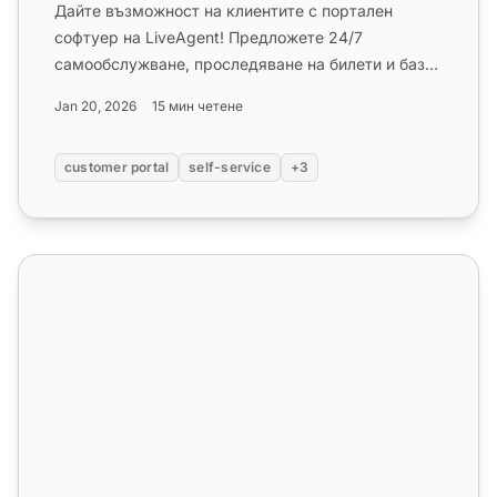
Дайте възможност на клиентите с портален
софтуер на LiveAgent! Предложете 24/7
самообслужване, проследяване на билети и база
от знания. Започнете безплатния си ...
Jan 20, 2026
15 мин четене
customer portal
self-service
+3
Функции на базата знания