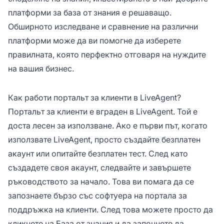
платформи за база от знания е решаващо.
Обширното изследване и сравнение на различни
платформи може да ви помогне да изберете
правилната, която перфектно отговаря на нуждите
на вашия бизнес.
Как работи портальт за клиенти в LiveAgent?
Портальт за клиенти е вграден в LiveAgent. Той е
доста лесен за използване. Ако е първи път, когато
използвате LiveAgent, просто създайте безплатен
акаунт или опитайте безплатен тест. След като
създадете своя акаунт, следвайте и завършете
ръководството за начало. Това ви помага да се
запознаете бързо със софтуера на портала за
поддръжка на клиенти. След това можете просто да
кликнете на База от знания и да започнете да