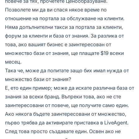
повече за тях, прочетете Ценообразуване.
Позволете ми да ви спася някое време по
отношение на портала за обслужване на клиенти.
Няма допълнителни такси за портала за клиенти,
форум за клиенти и база от знания. За разлика от
това, ако вашият бизнес е заинтересован от
множество бази от знания, ще плащате $19 всеки
месец.
Така че, може да попитате защо бих имал нужда от
множество бази от знания?
Е, ето един пример; може да искате различна база от
знания за всеки бранд. Въпреки това, ако не сте
заинтересовани от повече, ще получите само един.
Ако някога бъдете заинтересовани от множество,
първо трябва да активирате приставка в LiveAgent.
След това просто създавате един. Освен ако не