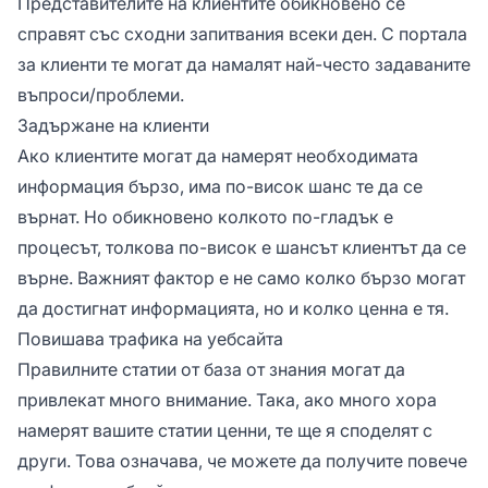
Представителите на клиентите обикновено се
справят със сходни запитвания всеки ден. С портала
за клиенти те могат да намалят най-често задаваните
въпроси/проблеми.
Задържане на клиенти
Ако клиентите могат да намерят необходимата
информация бързо, има по-висок шанс те да се
върнат. Но обикновено колкото по-гладък е
процесът, толкова по-висок е шансът клиентът да се
върне. Важният фактор е не само колко бързо могат
да достигнат информацията, но и колко ценна е тя.
Повишава трафика на уебсайта
Правилните статии от база от знания могат да
привлекат много внимание. Така, ако много хора
намерят вашите статии ценни, те ще я споделят с
други. Това означава, че можете да получите повече