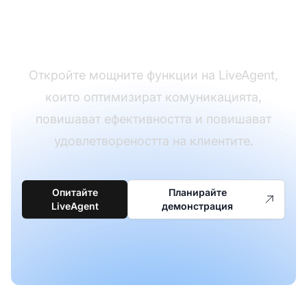
поддръжката на
клиентите
Откройте мощните функции на LiveAgent,
които оптимизират комуникацията,
повишават ефективността и повишават
удовлетвореността на клиентите.
Опитайте
Планирайте
LiveAgent
демонстрация