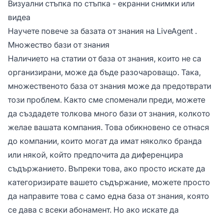
Визуални стъпка по стъпка - екранни снимки или
видеа
Научете повече за
базата от знания на LiveAgent
.
Множество бази от знания
Наличието на статии от база от знания, които не са
организирани, може да бъде разочароващо. Така,
множественото база от знания може да предотврати
този проблем. Както сме споменали преди, можете
да създадете толкова много бази от знания, колкото
желае вашата компания. Това обикновено се отнася
до компании, които могат да имат няколко бранда
или някой, който предпочита да диференцира
съдържанието. Въпреки това, ако просто искате да
категоризирате вашето съдържание, можете просто
да направите това с само една база от знания, която
се дава с всеки абонамент. Но ако искате да