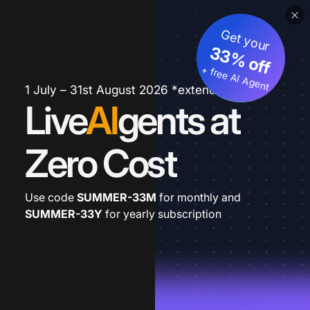
Get your
33% off
+ free AI Agent
1 July – 31st August 2026 *extended
Live
AI
gents at
Zero Cost
Use code
SUMMER-33M
for monthly and
SUMMER-33Y
for yearly subscription